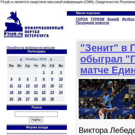
P1spb.ru является средством массовой информации (СМИ), Свидетельство Роскомна
Меню портала
ГОРОД
ТУРИЗМ
Хоккей
Футбол
Последние новости
"Зенит" в 
Перейти на мобильную версию
Календарь
обыграл "
«
Ноябрь 2024
»
Пн
Вт
Ср
Чт
Пт
Сб
Вс
матче Еди
1
2
3
4
5
6
7
8
9
10
11
12
13
14
15
16
17
18
19
20
21
22
23
24
25
26
27
28
29
30
Поиск
Форма входа
Виктора Лебед