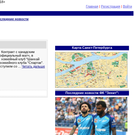
18+
Главная
|
Регистрация
|
Войти
следние новости
Карта Санкт-Петербурга
 Контракт с канадским
 официальный матч, в
, хоккейный клуб "Шанхай
 хоккейного клуба "Спартак".
уступили со
...
Читать дальше
Последние новости ФК "Зенит":