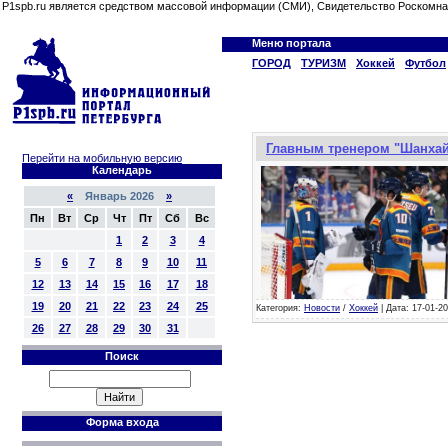
P1spb.ru является средством массовой информации (СМИ), Свидетельство Роскомна
Меню портала
ГОРОД
ТУРИЗМ
Хоккей
Футбол
Главным тренером "Шанхай
Перейти на мобильную версию
Календарь
«
Январь 2026
»
Пн
Вт
Ср
Чт
Пт
Сб
Вс
1
2
3
4
5
6
7
8
9
10
11
12
13
14
15
16
17
18
19
20
21
22
23
24
25
Категория:
Новости
/
Хоккей
| Дата: 17-01-20
26
27
28
29
30
31
Поиск
Форма входа