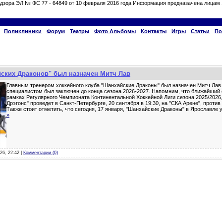
дзора ЭЛ № ФС 77 - 64849 от 10 февраля 2016 года Информация предназачена лицам 
Поликлиники
Форум
Театры
Фото Альбомы
Контакты
Игры
Статьи
По
ских Драконов" был назначен Митч Лав
Главным тренером хоккейного клуба "Шанхайские Драконы" был назначен Митч Лав.
специалистом был заключен до конца сезона 2026-2027. Напомним, что ближайший
рамках Регулярного Чемпионата Континентальной Хоккейной Лиги сезона 2025/2026
Дрэгонс" проведет в Санкт-Петербурге, 20 сентября в 19:30, на "СКА Арене", против
Также стоит отметить, что сегодня, 17 января, "Шанхайские Драконы" в Ярославле 
»
26, 22:42 |
Комментарии (0)