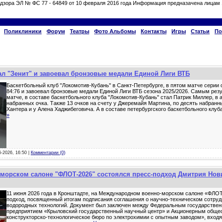
дзора ЭЛ № ФС 77 - 64849 от 10 февраля 2016 года Информация предназачена лицам 
Поликлиники
Форум
Театры
Фото Альбомы
Контакты
Игры
Статьи
По
л "Зенит" и завоевал бронзовые медали Единой Лиги ВТБ
Баскетбольный клуб "Локомотив-Кубань" в Санкт-Петербурге, в пятом матче серии 
84:76 и завоевал бронзовые медали Единой Лиги ВТБ сезона 2025/2026. Самым рез
матче, в составе баскетбольного клуба "Локомотив-Кубань" стал Патрик Миллер, в а
набранных очка. Также 13 очков на счету у Джеремайя Мартина, по десять набранны
Хантера и у Алена Хаджибеговича. А в составе петербургского баскетбольного клуба
»
6-2026, 16:50 |
Комментарии (0)
морском салоне "ФЛОТ-2026" состоялся пресс-подход Дмитрия Нов
11 июня 2026 года в Кронштадте, на Международном военно-морском салоне «ФЛОТ
подход, посвященный итогам подписания соглашения о научно-техническом сотруд
водородных технологий. Документ был заключен между Федеральным государстве
предприятием «Крыловский государственный научный центр» и Акционерным обще
конструкторско-технологическое бюро по электрохимии с опытным заводом», вхо