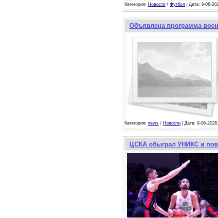
Категория:
Новости
/
Футбол
| Дата: 9-06-20
Объявлена программа воен
Категория:
news
/
Новости
| Дата: 9-06-2026
ЦСКА обыграл УНИКС и пове