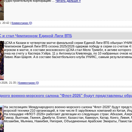
судостроительную корпорацию
...
Читать дальше »
6, 20:42 |
Комментарии (0)
 и стал Чемпионом Единой Лиги ВТБ
ЦСКА в Казани в четвертом матче финальной серии Единой Лиги ВТБ обыграл УНИКС
Чемпионом Единой Лиги ВТБ сезона 2025/2026 одержав победу в серии со счетом 
игроком в матче, в составе московского ЦСКА стал Мело Тримбл, в активе которого
очка на счету у Каспера Уэйра. 11 у Антониуса Кливленда, по 10 набранных очков н
Ливио Жан-Шарля. А в составе баскетбольного клуба УНИКС, самым результатив
6-2026, 21:35 |
Комментарии (0)
ного военно-морского салона "Флот-2026" будут представлены об
На экспозициях Международного военно-морского салона "Флот-2026" будут предс
морской техники 210 организаций, в том числе 8 зарубежных компаний из Китая, Ин
На площадке «ФЛОТ-2026» работают делегации из следующих стран: Абхазия, Азер
Тимор, Вьетнам, Гвинея, Джибути, Египет, Казахстан, Камерун, Катар, Конго, Ливия,
Мозамбик, Мьянма, Намибия, Нигерия, Объединенные Арабские Эмираты, Пакиста