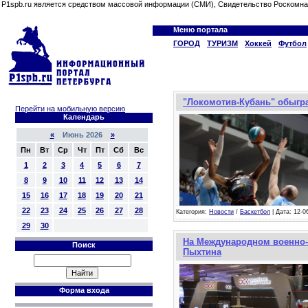
P1spb.ru является средством массовой информации (СМИ), Свидетельство Роскомна
Меню портала
ГОРОД
ТУРИЗМ
Хоккей
Футбол
"Локомотив-Кубань" обыгра
Перейти на мобильную версию
Календарь
«
Июнь 2026
»
Пн
Вт
Ср
Чт
Пт
Сб
Вс
1
2
3
4
5
6
7
8
9
10
11
12
13
14
15
16
17
18
19
20
21
22
23
24
25
26
27
28
Категория:
Новости
/
Баскетбол
| Дата: 12-0
29
30
На Международном военно-
Поиск
Пыхтина
Форма входа