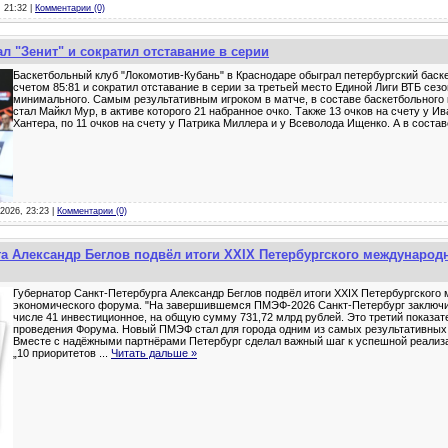
, 21:32 |
Комментарии (0)
л "Зенит" и сократил отставание в серии
Баскетбольный клуб "Локомотив-Кубань" в Краснодаре обыграл петербургский баске
счетом 85:81 и сократил отставание в серии за третьей место Единой Лиги ВТБ сезо
минимального. Самым результативным игроком в матче, в составе баскетбольного 
стал Майкл Мур, в активе которого 21 набранное очко. Также 13 очков на счету у И
Хантера, по 11 очков на счету у Патрика Миллера и у Всеволода Ищенко. А в соста
-2026, 23:23 |
Комментарии (0)
га Александр Беглов подвёл итоги XXIX Петербургского международ
Губернатор Санкт-Петербурга Александр Беглов подвёл итоги XXIX Петербургского
экономического форума. "На завершившемся ПМЭФ-2026 Санкт-Петербург заключил
числе 41 инвестиционное, на общую сумму 731,72 млрд рублей. Это третий показат
проведения Форума. Новый ПМЭФ стал для города одним из самых результативных
Вместе с надёжными партнёрами Петербург сделал важный шаг к успешной реали
„10 приоритетов
...
Читать дальше »