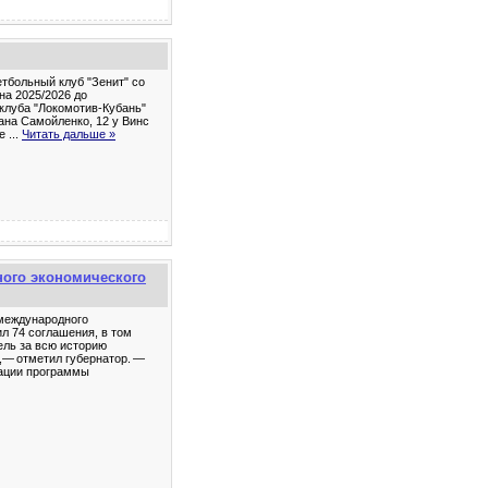
тбольный клуб "Зенит" со
на 2025/2026 до
клуба "Локомотив-Кубань"
вана Самойленко, 12 у Винс
ве
...
Читать дальше »
ного экономического
 международного
 74 соглашения, в том
ель за всю историю
,— отметил губернатор. —
зации программы