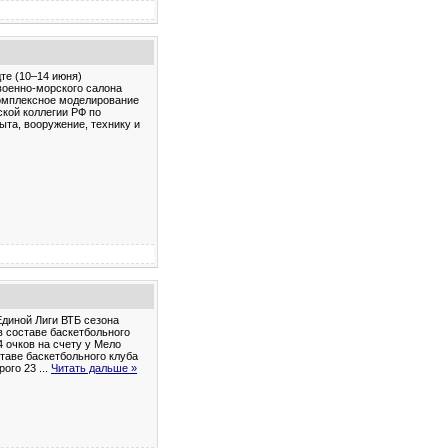
те (10–14 июня)
военно-морского салона
комплексное моделирование
ской коллегии РФ по
та, вооружение, технику и
Единой Лиги ВТБ сезона
в составе баскетбольного
 очков на счету у Мело
ставе баскетбольного клуба
рого 23
...
Читать дальше »