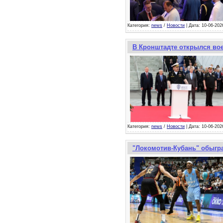
Категория:
news
/
Новости
| Дата: 10-06-202
В Кронштадте открылся вое
Категория:
news
/
Новости
| Дата: 10-06-202
"Локомотив-Кубань" обыгра