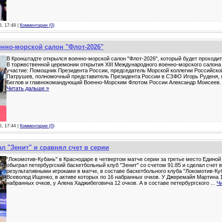
6, 17:49 |
Комментарии (0)
нно-морской салон "Флот-2026"
В Кронштадте открылся военно-морской салон "Флот-2026", который будет проходить
В торжественной церемонии открытия XIII Международного военно-морского салон
участие: Помощник Президента России, председатель Морской коллегии Российск
Патрушев, полномочный представитель Президента России в СЗФО Игорь Руденя, 
Беглов и главнокомандующий Военно-Морским Флотом России Александр Моисеев.
Читать дальше »
6, 17:44 |
Комментарии (0)
л "Зенит" и сравнял счет в серии
"Локомотив-Кубань" в Краснодаре в четвертом матче серии за третье место Единой
обыграл петербургский баскетбольный клуб "Зенит" со счетом 91:85 и сделал счет 
результативными игроками в матче, в составе баскетбольного клуба "Локомотив-Ку
Всеволод Ищенко, в активе которых по 16 набранных очков. У Джеремайя Мартина 1
набранных очков, у Алена Хаджибеговича 12 очков. А в составе петербургского
...
Ч