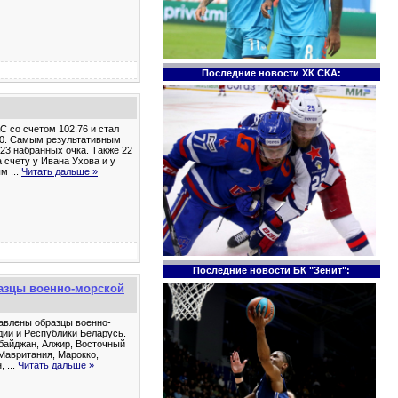
Последние новости ХК СКА:
 со счетом 102:76 и стал
4:0. Самым результативным
 23 набранных очка. Также 22
а счету у Ивана Ухова и у
ным
...
Читать дальше »
Последние новости БК "Зенит":
разцы военно-морской
тавлены образцы военно-
дии и Республики Беларусь.
байджан, Алжир, Восточный
 Мавритания, Марокко,
н,
...
Читать дальше »