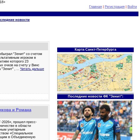
18+
Главная
|
Регистрация
|
Войти
следние новости
Карта Санкт-Петербурга
обыграл "Зенит" со счетом
ультативным игроком в
ктиве которого 23
х очков на счету у Винс
 "Зенит" ,
...
Читать дальше
Последние новости ФК "Зенит":
икова и Романа
-2026», прошел пресс-
ничестве в области
нным унитарным
ством «Специальное
дящим в Объединенную