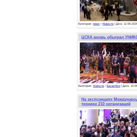
Категория:
news
/
Новости
| Дата: 11-06-202
ЦСКА вновь обыграл УНИКС
Категория:
Новости
/
Баскетбол
| Дата: 10-0
На экспозициях Международ
техники 210 организаций