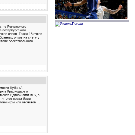
атче Регулярного
е петербургского
чков очков. Также 18 очков
абранных очков на счету у
оставе баскетбольного
...
мотив-Кубань".
бря в Краснодаре и
амента Единой лиги ВТБ, в
т, что ее права были
емени игры или отсчётом
...