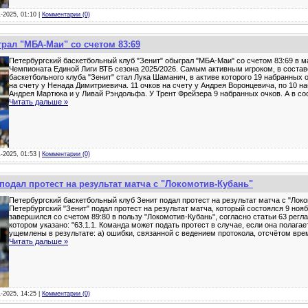
1-2025, 01:10 |
Комментарии (0)
грал "МБА-Маи" со счетом 83:69
Петербургский баскетбольный клуб "Зенит" обыграл "МБА-Маи" со счетом 83:69 в м
Чемпионата Единой Лиги ВТБ сезона 2025/2026. Самым активным игроком, в состав
баскетбольного клуба "Зенит" стал Лука Шаманич, в активе которого 19 набранных о
на счету у Ненада Димитриевича. 11 очков на счету у Андрея Воронцевича, по 10 н
Андрея Мартюка и у Ливай Рэндольфа. У Трент Фрейзера 9 набранных очков. А в с
Читать дальше »
1-2025, 01:53 |
Комментарии (0)
подал протест на результат матча с "Локомотив-Кубань"
Петербургский баскетбольный клуб Зенит подал протест на результат матча с "Локо
Петербургский "Зенит" подал протест на результат матча, который состоялся 9 ноя
завершился со счетом 89:80 в пользу "Локомотив-Кубань", согласно статьи 63 регл
котором указано: "63.1.1. Команда может подать протест в случае, если она полагае
ущемлены в результате: а) ошибки, связанной с ведением протокола, отсчётом вр
Читать дальше »
1-2025, 14:25 |
Комментарии (0)