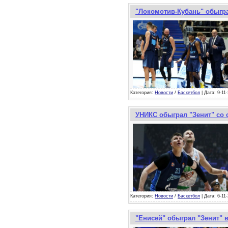
"Локомотив-Кубань" обыгра
Категория:
Новости
/
Баскетбол
| Дата: 9-11
УНИКС обыграл "Зенит" со 
Категория:
Новости
/
Баскетбол
| Дата: 6-11
"Енисей" обыграл "Зенит" 