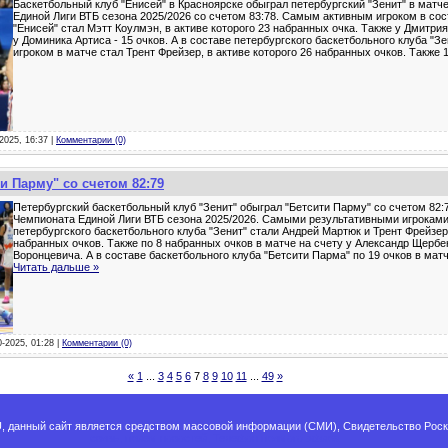
Баскетбольный клуб "Енисей" в Красноярске обыграл петербургский "Зенит" в матч
Единой Лиги ВТБ сезона 2025/2026 со счетом 83:78. Самым активным игроком в сос
"Енисей" стал Мэтт Коулмэн, в активе которого 23 набранных очка. Также у Дмитри
у Доминика Артиса - 15 очков. А в составе петербургского баскетбольного клуба "
игроком в матче стал Трент Фрейзер, в активе которого 26 набранных очков. Также 
-2025, 16:37 |
Комментарии (0)
и Парму" со счетом 82:79
Петербургский баскетбольный клуб "Зенит" обыграл "Бетсити Парму" со счетом 82:
Чемпионата Единой Лиги ВТБ сезона 2025/2026. Самыми результативными игроками
петербургского баскетбольного клуба "Зенит" стали Андрей Мартюк и Трент Фрейзер,
набранных очков. Также по 8 набранных очков в матче на счету у Александр Щербе
Воронцевича. А в составе баскетбольного клуба "Бетсити Парма" по 19 очков в ма
Читать дальше »
0-2025, 01:28 |
Комментарии (0)
«
1
...
3
4
5
6
7
8
9
10
11
...
49
»
 данный сайт является средством массовой информации (СМИ), Свидетельство Роско
связь, прием новостей, Телефон прямого эфира