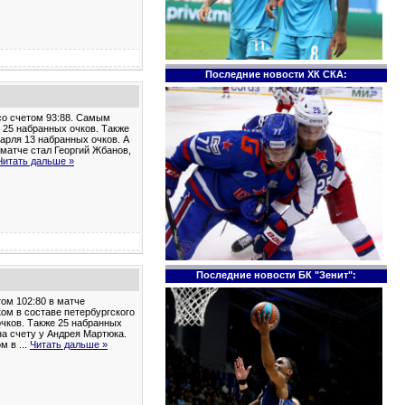
Последние новости ХК СКА:
со счетом 93:88. Самым
 25 набранных очков. Также
арля 13 набранных очков. А
 матче стал Георгий Жбанов,
Читать дальше »
Последние новости БК "Зенит":
том 102:80 в матче
ом в составе петербургского
очков. Также 25 набранных
на счету у Андрея Мартюка.
ом в
...
Читать дальше »