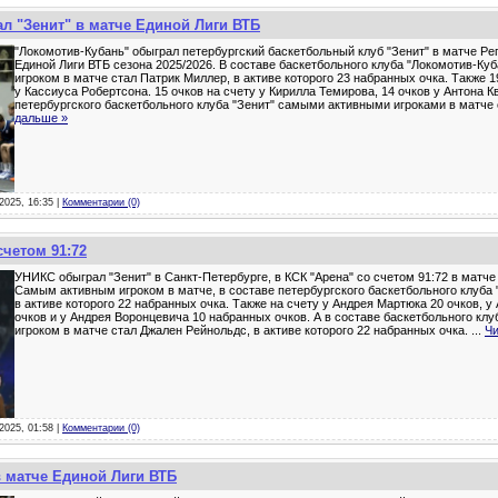
л "Зенит" в матче Единой Лиги ВТБ
"Локомотив-Кубань" обыграл петербургский баскетбольный клуб "Зенит" в матче Р
Единой Лиги ВТБ сезона 2025/2026. В составе баскетбольного клуба "Локомотив-Ку
игроком в матче стал Патрик Миллер, в активе которого 23 набранных очка. Также 
у Кассиуса Робертсона. 15 очков на счету у Кирилла Темирова, 14 очков у Антона К
петербургского баскетбольного клуба "Зенит" самыми активными игроками в матче
дальше »
-2025, 16:35 |
Комментарии (0)
счетом 91:72
УНИКС обыграл "Зенит" в Санкт-Петербурге, в КСК "Арена" со счетом 91:72 в матче
Самым активным игроком в матче, в составе петербургского баскетбольного клуба "
в активе которого 22 набранных очка. Также на счету у Андрея Мартюка 20 очков, 
очков и у Андрея Воронцевича 10 набранных очков. А в составе баскетбольного к
игроком в матче стал Джален Рейнольдс, в активе которого 22 набранных очка.
...
Чи
-2025, 01:58 |
Комментарии (0)
в матче Единой Лиги ВТБ