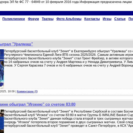
дзора ЭЛ № ФС 77 - 64849 от 10 февраля 2016 года Информация предназачена лицам 
Поликлиники
Форум
Театры
Фото Альбомы
Контакты
Игры
Статьи
По
быграл "Уралмаш"
Петербургский баскетбольный клуб "Зенит" в Екатеринбурге обыграл "Уралмаш" со 
Регулярного Чемпионата Единой Лиги ВТБ сезона 2025/2026. Самым активным игрок
петербургского баскетбольного клуба "Зенит" стал Трент Фрейзер, в активе которог
по 14 набранных очков на счету у Андрея Мартюка и у Ненада Димитриевича. У Ли
очков. У Сергея Карасева 7 очков и по 6 набранных очков на счету у Андрей Ворон
-2025, 18:09 |
Комментарии (0)
вине обыграл "Игокею" со счетом 83:80
Петербургский баскетбольный клуб "Зенит" в Республике Сербской в составе Босни
баскетбольный клуб "Игокеа" со счетом 83:80 в матче Группы Б WINLINE Basket Cup
баскетбольного клуба "Зенит" данная победа стала второй в трех сыгранных матчах
очередь "Игокеа" потерпела второе поражение в двух сыгранных матчах. Свой сл
петербургский баскетбольный клуб "Зенит" проведет в Санкт-Петербурге, в КСК "Ар