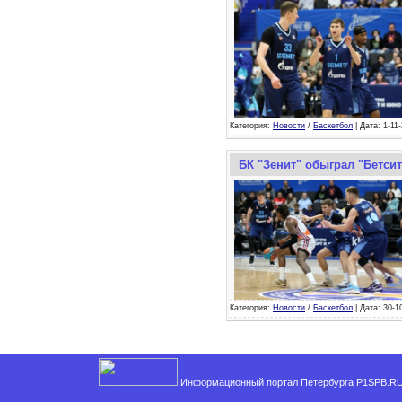
Категория:
Новости
/
Баскетбол
| Дата: 1-11
БК "Зенит" обыграл "Бетсит
Категория:
Новости
/
Баскетбол
| Дата: 30-1
Информационный портал Петербурга P1SPB.RU,