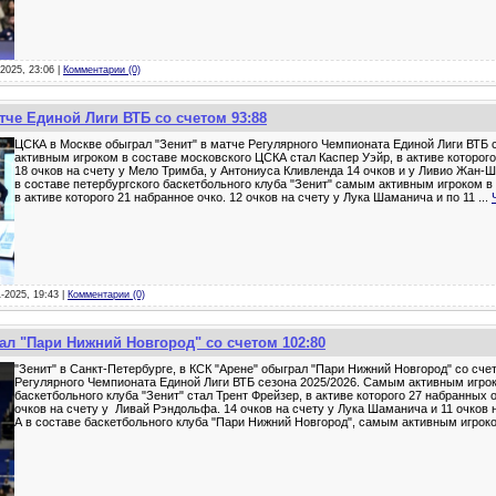
-2025, 23:06 |
Комментарии (0)
тче Единой Лиги ВТБ со счетом 93:88
ЦСКА в Москве обыграл "Зенит" в матче Регулярного Чемпионата Единой Лиги ВТБ 
активным игроком в составе московского ЦСКА стал Каспер Уэйр, в активе которого
18 очков на счету у Мело Тримба, у Антониуса Кливленда 14 очков и у Ливио Жан-Ш
в составе петербургского баскетбольного клуба "Зенит" самым активным игроком в
в активе которого 21 набранное очко. 12 очков на счету у Лука Шаманича и по 11
...
1-2025, 19:43 |
Комментарии (0)
ал "Пари Нижний Новгород" со счетом 102:80
"Зенит" в Санкт-Петербурге, в КСК "Арене" обыграл "Пари Нижний Новгород" со сче
Регулярного Чемпионата Единой Лиги ВТБ сезона 2025/2026. Самым активным игрок
баскетбольного клуба "Зенит" стал Трент Фрейзер, в активе которого 27 набранных 
очков на счету у Ливай Рэндольфа. 14 очков на счету у Лука Шаманича и 11 очков 
А в составе баскетбольного клуба "Пари Нижний Новгород", самым активным игрок