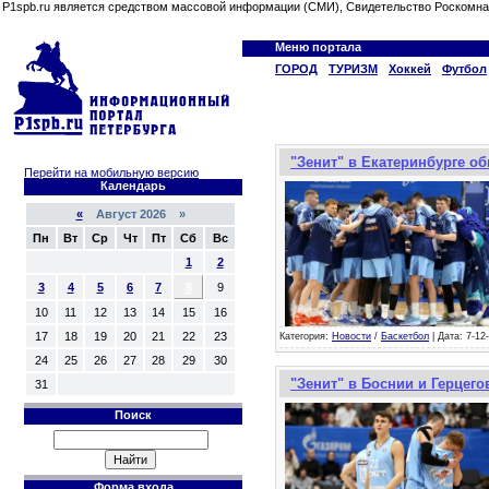
P1spb.ru является средством массовой информации (СМИ), Свидетельство Роскомна
Меню портала
ГОРОД
ТУРИЗМ
Хоккей
Футбол
"Зенит" в Екатеринбурге о
Перейти на мобильную версию
Календарь
«
Август 2026 »
Пн
Вт
Ср
Чт
Пт
Сб
Вс
1
2
3
4
5
6
7
8
9
10
11
12
13
14
15
16
17
18
19
20
21
22
23
Категория:
Новости
/
Баскетбол
| Дата: 7-12
24
25
26
27
28
29
30
"Зенит" в Боснии и Герцего
31
Поиск
Форма входа