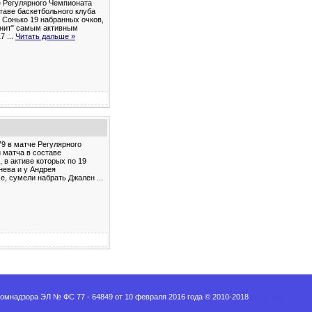
е Регулярного Чемпионата
таве баскетбольного клуба
я Сонько 19 набранных очков,
Зенит" самым активным
17
...
Читать дальше »
79 в матче Регулярного
 матча в составе
 в активе которых по 19
нева и у Андрея
тче, сумели набрать Джален
...
мнадзора ЭЛ № ФС 77 - 64849 от 10 февраля 2016 года © 2010-2018
Обратная