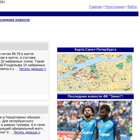
18+
Главная
|
Регистрация
|
Войти
следние новости
Карта Санкт-Петербурга
счетом 86:79 в матче
ом в матче, в составе
о 20 набранных очков. Также
вай Рэндольфа 10 набранных
цевича и у
...
Читать дальше »
Последние новости ФК "Зенит":
и и Герцеговины обыграл
. Для петербургского
 в рамках турнира. А в свою
едующий официальный матч,
ена" в
...
Читать дальше »