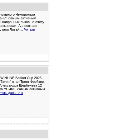
егулярного Чемпионата
бань", самым активным
19 набранных очков на счету
витковских. А в составе
 стали Ливай
...
Читать
 WINLINE Basket Cup 2025.
Зенит" стал Трент Фрейзер,
у Александра Щербенева 12
луба УНИКС, самым активным
тать дальше »