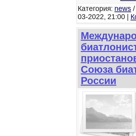
Категория:
news
03-2022, 21:00 |
К
Междунар
биатлонис
приостано
Союза биа
России