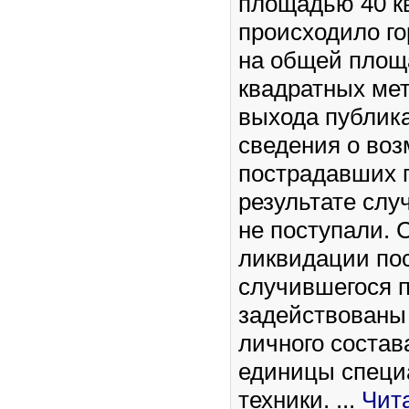
площадью 40 к
происходило го
на общей площ
квадратных ме
выхода публик
сведения о во
пострадавших г
результате слу
не поступали. 
ликвидации по
случившегося 
задействованы
личного состав
единицы специ
техники.
...
Чит