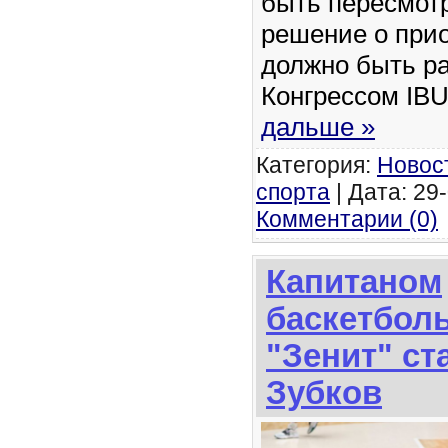
быть пересмотр
решение о прио
должно быть р
Конгрессом IB
дальше »
Категория:
Новос
спорта
| Дата: 29-
Комментарии (0)
Капитаном
баскетболь
"Зенит" ст
Зубков