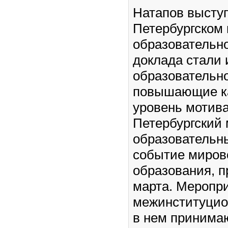
Натапов выступ
Петербургском
образовательн
доклада стали 
образовательн
повышающие ка
уровень мотива
Петербургский
образователь
событие мирово
образования, п
марта. Меропр
межинституцио
в нем принима