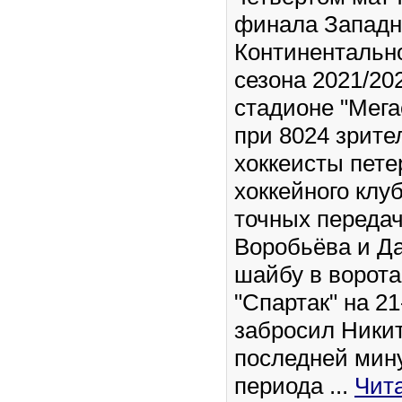
финала Западн
Континентальн
сезона 2021/20
стадионе "Мега
при 8024 зрите
хоккеисты пете
хоккейного клу
точных переда
Воробьёва и Д
шайбу в ворота
"Спартак" на 2
забросил Никит
последней мину
периода
...
Чит