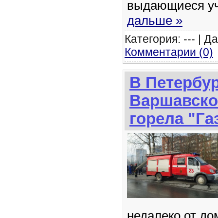
выдающиеся у
дальше »
Категория: --- | Д
Комментарии (0)
В Петербур
Варшавско
горела "Га
недалеко от до