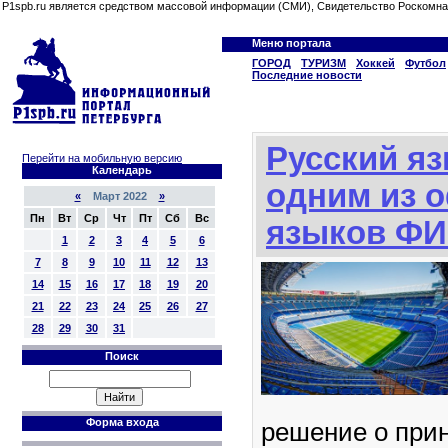
P1spb.ru является средством массовой информации (СМИ), Свидетельство Роскомна
Меню портала
ГОРОД
ТУРИЗМ
Хоккей
Футбол
Последние новости
Русский яз
Перейти на мобильную версию
Календарь
одним из 
«
Март 2022
»
Пн
Вт
Ср
Чт
Пт
Сб
Вс
языков Ф
1
2
3
4
5
6
7
8
9
10
11
12
13
14
15
16
17
18
19
20
21
22
23
24
25
26
27
28
29
30
31
Поиск
Форма входа
решение о прин