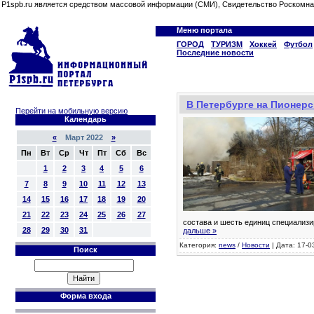
P1spb.ru является средством массовой информации (СМИ), Свидетельство Роскомна
Меню портала
ГОРОД
ТУРИЗМ
Хоккей
Футбол
Последние новости
В Петербурге на Пионерс
Перейти на мобильную версию
Календарь
«
Март 2022
»
Пн
Вт
Ср
Чт
Пт
Сб
Вс
1
2
3
4
5
6
7
8
9
10
11
12
13
14
15
16
17
18
19
20
21
22
23
24
25
26
27
состава и шесть единиц специализ
28
29
30
31
дальше »
Категория:
news
/
Новости
| Дата: 17-0
Поиск
Форма входа