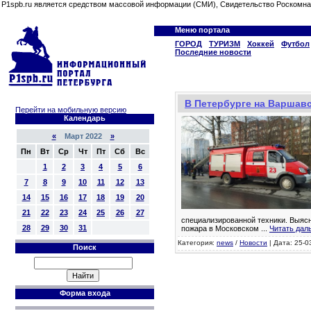
P1spb.ru является средством массовой информации (СМИ), Свидетельство Роскомна
Меню портала
ГОРОД
ТУРИЗМ
Хоккей
Футбол
Последние новости
В Петербурге на Варшавс
Перейти на мобильную версию
Календарь
«
Март 2022
»
Пн
Вт
Ср
Чт
Пт
Сб
Вс
1
2
3
4
5
6
7
8
9
10
11
12
13
14
15
16
17
18
19
20
21
22
23
24
25
26
27
специализированной техники. Выяс
28
29
30
31
пожара в Московском
...
Читать дал
Категория:
news
/
Новости
| Дата: 25-0
Поиск
Форма входа