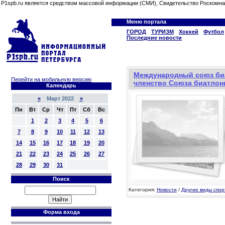
P1spb.ru является средством массовой информации (СМИ), Свидетельство Роскомна
Меню портала
ГОРОД
ТУРИЗМ
Хоккей
Футбол
Последние новости
Международный союз би
Перейти на мобильную версию
членство Союза биатлон
Календарь
«
Март 2022
»
Пн
Вт
Ср
Чт
Пт
Сб
Вс
1
2
3
4
5
6
7
8
9
10
11
12
13
14
15
16
17
18
19
20
21
22
23
24
25
26
27
28
29
30
31
Поиск
Категория:
Новости
/
Другие виды спор
Форма входа