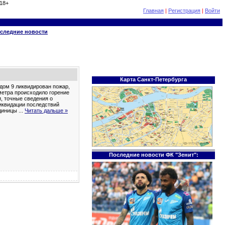
18+
Главная
|
Регистрация
|
Войти
следние новости
Карта Санкт-Петербурга
 дом 9 ликвидирован пожар,
метра происходило горение
, точные сведения о
иквидации последствий
единицы
...
Читать дальше »
Последние новости ФК "Зенит":