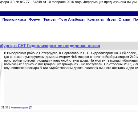
дзора ЭЛ № ФС 77 - 64849 от 10 февраля 2016 года Информация предназачена лицам 
Поликлиники
Форум
Театры
Фото Альбомы
Контакты
Игры
Статьи
По
рбурга, в СНТ Гидролизпром ликвидирован пожар
В Выборгском районе Петербурга, в Парголово, в СНТ Гидролизпром на 3-ей аллее,
где в неэксплуатируемом доме размером 4х6 метров с пристройкой размером 2х2 
пристройки по всей площади и наружной стены дома. На момент выхода публикации
возможных серьезно пострадавших гражданах - не поступали. Со стороны МЧС, к л
случившегося пожара были задействованы десять человек личного состава и две 
, 21:38 |
Комментарии (0)