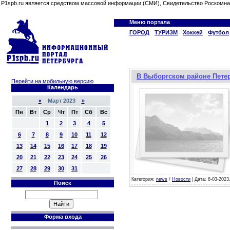
P1spb.ru является средством массовой информации (СМИ), Свидетельство Роскомна
Меню портала
ГОРОД
ТУРИЗМ
Хоккей
Футбол
В Выборгском районе Пете
Перейти на мобильную версию
Календарь
«
Март 2023
»
Пн
Вт
Ср
Чт
Пт
Сб
Вс
1
2
3
4
5
6
7
8
9
10
11
12
13
14
15
16
17
18
19
20
21
22
23
24
25
26
27
28
29
30
31
Категория:
news
/
Новости
| Дата: 8-03-2023
Поиск
Форма входа