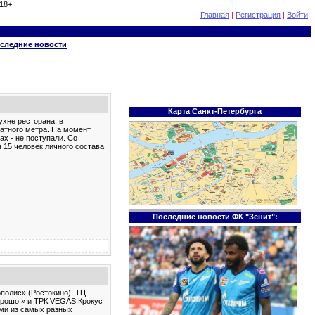
18+
Главная
|
Регистрация
|
Войти
следние новости
Карта Санкт-Петербурга
ухне ресторана, в
атного метра. На момент
х - не поступали. Со
 15 человек личного состава
Последние новости ФК "Зенит":
полис» (Ростокино), ТЦ
орошо!» и ТРК VEGAS Крокус
ми из самых разных