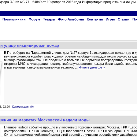
дзора ЭЛ № ФС 77 - 64849 от 10 февраля 2016 года Информация предназачена лицам 
Поликлиники
Форум
Театры
Фото Альбомы
Контакты
Игры
Статьи
По
ой улице ликвидирован пожар
В Петербурге на Парашютной улице. дом №27 корпус 1 ликвидирован пожар, где в к
вентиляционном коробе происходило горение на общей площади около одного квадр
выхода публикации, точные сведения о возможных серьезно пострадавших граждана
стороны МЧС, к ликвидации последствий случившегося пожара были задействованы
и три единицы специализированной техники.
...
Читать дальше »
3, 22:56 |
Комментарии (0)
шения на маркетах Московской недели моды
Главное fashion событие прошло в 7 ключевых торговых центрах Москвы. ТРК «Евро
«Метрополис», ТРЦ «Океания», ТРЦ «Павелецкая Плаза», ТРЦ «Ривьера», ТРЦ «Х
Сити познакомили любителей моды этой весной с лучшими российскими дизайнера