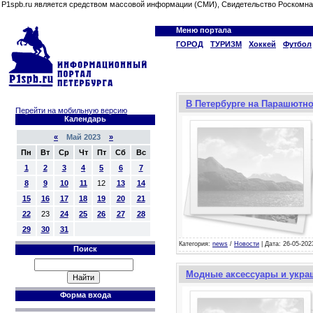
P1spb.ru является средством массовой информации (СМИ), Свидетельство Роскомна
Меню портала
ГОРОД
ТУРИЗМ
Хоккей
Футбол
В Петербурге на Парашютн
Перейти на мобильную версию
Календарь
«
Май 2023
»
Пн
Вт
Ср
Чт
Пт
Сб
Вс
1
2
3
4
5
6
7
8
9
10
11
12
13
14
15
16
17
18
19
20
21
22
23
24
25
26
27
28
29
30
31
Категория:
news
/
Новости
| Дата: 26-05-202
Поиск
Модные аксессуары и укра
Форма входа