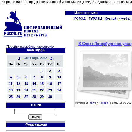
P1spb.ru является средством массовой информации (СМИ), Свидетельство Роскомна
Меню портала
ГОРОД
ТУРИЗМ
Хоккей
Футбол
В Санкт-Петербурге на ули
Перейти на мобильную версию
Календарь
«
Сентябрь 2023
»
Пн
Вт
Ср
Чт
Пт
Сб
Вс
1
2
3
4
5
6
7
8
9
10
11
12
13
14
15
16
17
18
19
20
21
22
23
24
25
26
27
28
29
30
Категория:
news
/
Новости
| Дата: 15-09-202
Поиск
Форма входа