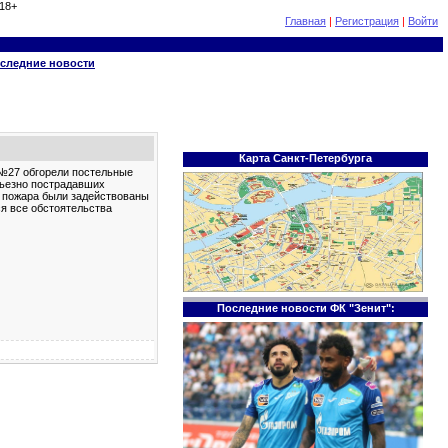
18+
Главная
|
Регистрация
|
Войти
следние новости
Карта Санкт-Петербурга
 №27 обгорели постельные
рьезно пострадавших
я пожара были задействованы
ся все обстоятельства
Последние новости ФК "Зенит":