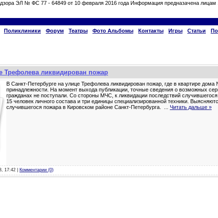
дзора ЭЛ № ФС 77 - 64849 от 10 февраля 2016 года Информация предназачена лицам 
Поликлиники
Форум
Театры
Фото Альбомы
Контакты
Игры
Статьи
По
це Трефолева ликвидирован пожар
В Санкт-Петербурге на улице Трефолева ликвидирован пожар, где в квартире дома
принадлежности. На момент выхода публикации, точные сведения о возможных се
гражданах не поступали. Со стороны МЧС, к ликвидации последствий случившегос
15 человек личного состава и три единицы специализированной техники. Выясняют
случившегося пожара в Кировском районе Санкт-Петербурга.
...
Читать дальше »
3, 17:42 |
Комментарии (0)