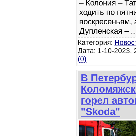
– Колония – Та
ходить по пятн
воскресеньям, 
Дупленская –
.
Категория:
Новос
Дата: 1-10-2023, 
(0)
В Петербур
Коломяжск
горел авт
"Skoda"