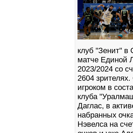
клуб "Зенит" в
матче Единой Л
2023/2024 со с
2604 зрителях
игроком в сост
клуба "Уралма
Даглас, в актив
набранных очка
Нэвелса на сче