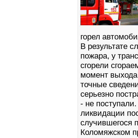
горел автомоби
В результате с
пожара, у тран
сгорели сгорае
момент выхода
точные сведен
серьезно пост
- не поступали
ликвидации по
случившегося 
Коломяжском п