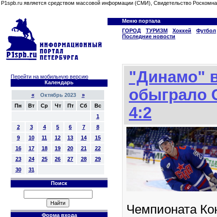
P1spb.ru является средством массовой информации (СМИ), Свидетельство Роскомна
Меню портала
ГОРОД
ТУРИЗМ
Хоккей
Футбол
Последние новости
"Динамо" 
Перейти на мобильную версию
Календарь
обыграло 
«
Октябрь 2023
»
Пн
Вт
Ср
Чт
Пт
Сб
Вс
4:2
1
2
3
4
5
6
7
8
9
10
11
12
13
14
15
16
17
18
19
20
21
22
23
24
25
26
27
28
29
30
31
Поиск
Чемпионата Ко
Форма входа