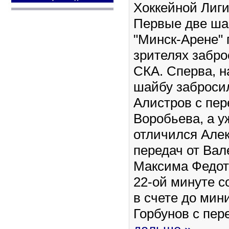
Хоккейной Лиги
Первые две ша
"Минск-Арене" 
зрителях забро
СКА. Сперва, н
шайбу заброси
Алистров с пер
Воробьева, а у
отличился Алек
передач от Вал
Максима Федото
22-ой минуте с
в счете до мин
Горбунов с пер