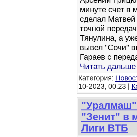
Арсений Грицюк
минуте счет в 
сделал Матвей
точной передач
Тянулина, а уж
вывел "Сочи" в
Гараев с перед
Читать дальше
Категория:
Новос
10-2023, 00:23 |
К
"Уралмаш"
"Зенит" в 
Лиги ВТБ