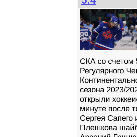
5:4
СКА со счетом 
Регулярного Ч
Континентальн
сезона 2023/20
открыли хоккеи
минуте после т
Сергея Сапего 
Плешкова шайб