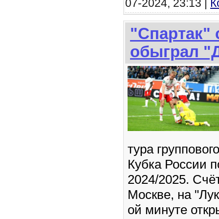
07-2024, 23:13 |
К
"Спартак" 
обыграл "
тура групповог
Кубка России п
2024/2025. Счёт
Москве, на "Лу
ой минуте отк