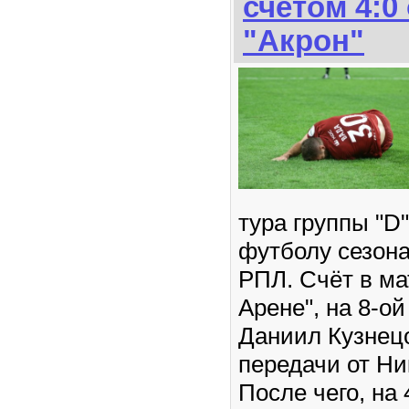
счетом 4:0
"Акрон"
тура группы "D
футболу сезона
РПЛ. Счёт в ма
Арене", на 8-о
Даниил Кузнец
передачи от Н
После чего, на