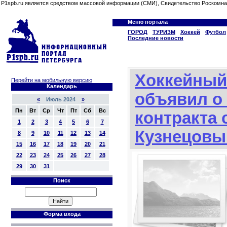
P1spb.ru является средством массовой информации (СМИ), Свидетельство Роскомна
Меню портала
ГОРОД
ТУРИЗМ
Хоккей
Футбол
Последние новости
Хоккейный
Перейти на мобильную версию
Календарь
объявил о
«
Июль 2024
»
Пн
Вт
Ср
Чт
Пт
Сб
Вс
контракта 
1
2
3
4
5
6
7
Кузнецов
8
9
10
11
12
13
14
15
16
17
18
19
20
21
22
23
24
25
26
27
28
29
30
31
Поиск
Форма входа