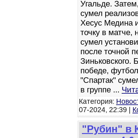
Угальде. Затем
сумел реализов
Хесус Медина 
точку в матче, 
сумел установ
после точной п
Зиньковского. 
победе, футбо
"Спартак" суме
в группе
...
Чит
Категория:
Новос
07-2024, 22:39 |
К
"Рубин" в 