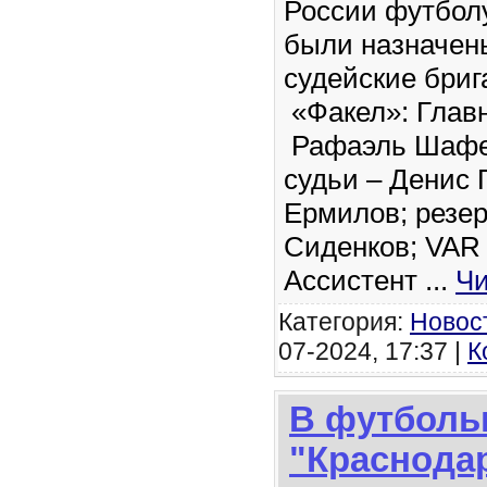
России футболу
были назначен
судейские бриг
«Факел»: Глав
Рафаэль Шафе
судьи – Денис 
Ермилов; резер
Сиденков; VAR 
Ассистент
...
Чи
Категория:
Новос
07-2024, 17:37 |
К
В футболь
"Краснодар