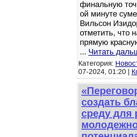
финальную точк
ой минуте суме
Вильсон Изидор
отметить, что н
прямую красную
...
Читать даль
Категория:
Новос
07-2024, 01:20 |
К
«Перегово
создать б
среду для 
молодежно
потенциала