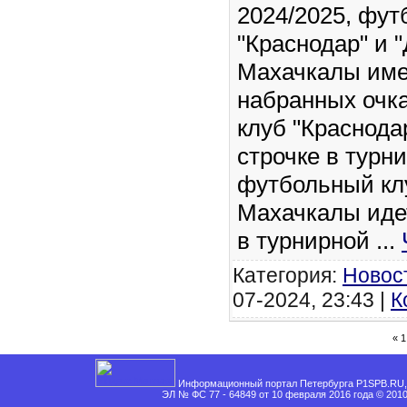
2024/2025, фу
"Краснодар" и 
Махачкалы име
набранных очк
клуб "Краснода
строчке в турн
футбольный кл
Махачкалы идет
в турнирной
...
Категория:
Новос
07-2024, 23:43 |
К
«
1
Информационный портал Петербурга P1SPB.RU, 
ЭЛ № ФС 77 - 64849 от 10 февраля 2016 года © 201