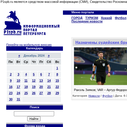
P1spb.ru является средством массовой информации (СМИ), Свидетельство Роскомна
Меню портала
ГОРОД
ТУРИЗМ
Хоккей
Футбол
Последние новости
Назначены судейские бри
Перейти на мобильную версию
Календарь
«
Декабрь 2024
»
Пн
Вт
Ср
Чт
Пт
Сб
Вс
1
2
3
4
5
6
7
8
9
10
11
12
13
14
15
16
17
18
19
20
21
22
Ранэль Зияков; VAR – Артур Федоро
23
24
25
26
27
28
29
Категория:
Новости
/
Футбол
| Дата: 6-
30
31
Поиск
Форма входа