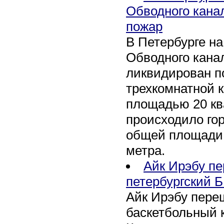
Обводного кана
пожар
В Петербурге н
Обводного канал
ликвидирован по
трехкомнатной к
площадью 20 кв
происходило го
общей площади 
метра.
Айк Ирэбу п
петербургский Б
Айк Ирэбу пере
баскетбольный к