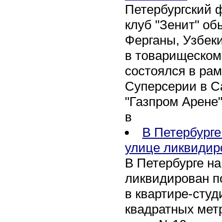
Петербургский 
клуб "Зенит" об
Ферганы, Узбеки
в товарищеском
состоялся в рам
Суперсерии в Са
"Газпром Арене
в
В Петербурге
улице ликвидир
В Петербурге н
ликвидирован п
в квартире-сту
квадратных метр