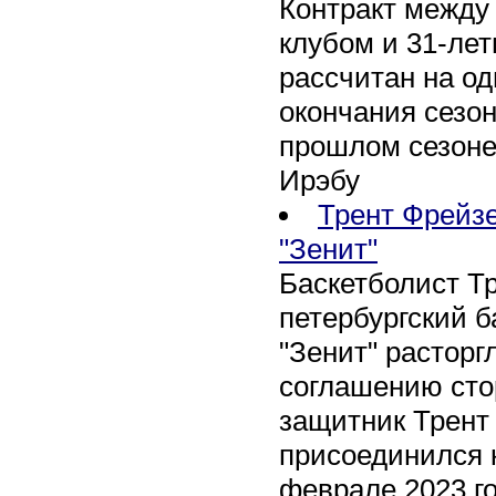
Контракт между
клубом и 31-ле
рассчитан на оди
окончания сезон
прошлом сезоне
Ирэбу
Трент Фрейзе
"Зенит"
Баскетболист Т
петербургский 
"Зенит" расторг
соглашению сто
защитник Трент
присоединился 
феврале 2023 го