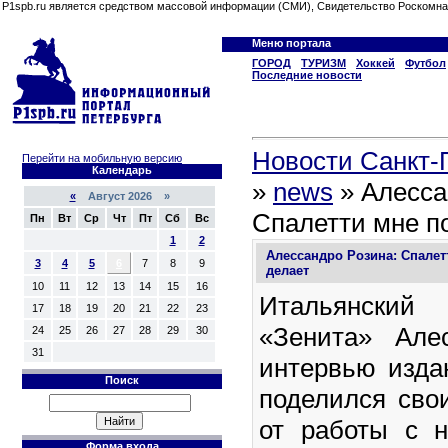
P1spb.ru является средством массовой информации (СМИ), Свидетельство Роскомна
Меню портала
ГОРОД
ТУРИЗМ
Хоккей
Футбол
Последние новости
Новости Санкт-П
Перейти на мобильную версию
Календарь
»
news
» Алесса
«
Август 2026 »
Спалетти мне п
Пн
Вт
Ср
Чт
Пт
Сб
Вс
1
2
Алессандро Розина: Спалет
3
4
5
6
7
8
9
делает
10
11
12
13
14
15
16
Итальянски
17
18
19
20
21
22
23
«Зенита» Але
24
25
26
27
28
29
30
31
интервью изд
Поиск
поделился сво
от работы с 
Форма входа