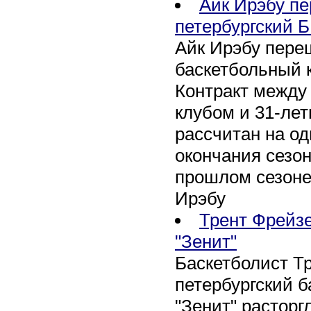
Айк Ирэбу п
петербургский Б
Айк Ирэбу пере
баскетбольный к
Контракт между
клубом и 31-ле
рассчитан на оди
окончания сезон
прошлом сезоне
Ирэбу
Трент Фрейзе
"Зенит"
Баскетболист Т
петербургский 
"Зенит" расторг