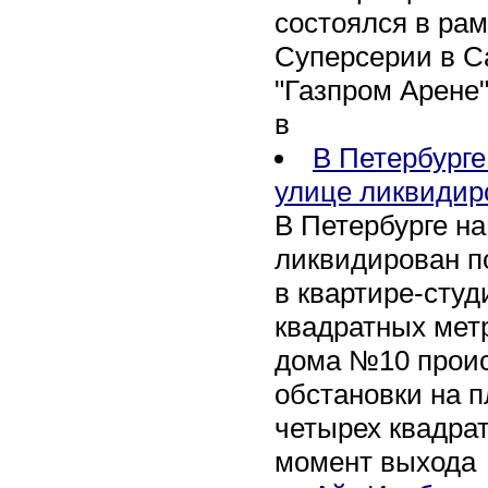
состоялся в рам
Суперсерии в Са
"Газпром Арене
в
В Петербурге
улице ликвидир
В Петербурге н
ликвидирован п
в квартире-сту
квадратных метр
дома №10 проис
обстановки на 
четырех квадра
момент выхода