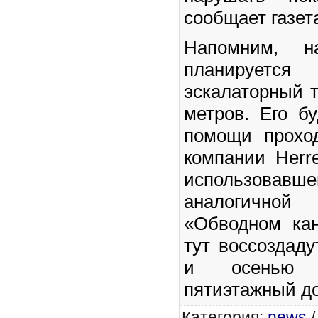
сообщает газет
Напомним, н
планируе
эскалаторный 
метров. Его б
помощи проход
компании Herr
использо
аналогично
«Обводном кан
тут воссоздад
и осенью 
пятиэтажный д
Категория
:
news