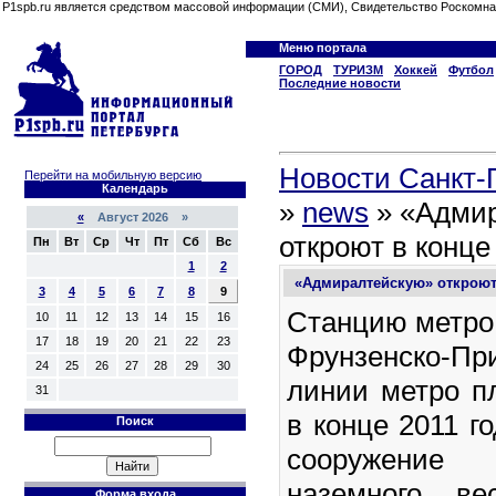
P1spb.ru является средством массовой информации (СМИ), Свидетельство Роскомна
Меню портала
ГОРОД
ТУРИЗМ
Хоккей
Футбол
Последние новости
Новости Санкт-П
Перейти на мобильную версию
Календарь
»
news
» «Адми
«
Август 2026 »
откроют в конце
Пн
Вт
Ср
Чт
Пт
Сб
Вс
1
2
«Адмиралтейскую» откроют 
3
4
5
6
7
8
9
Станцию метро
10
11
12
13
14
15
16
17
18
19
20
21
22
23
Фрунзенско-Пр
24
25
26
27
28
29
30
линии метро п
31
в конце 2011 г
Поиск
сооружени
наземного ве
Форма входа