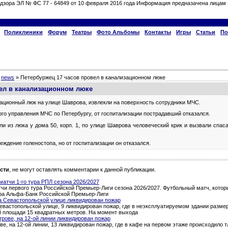
дзора ЭЛ № ФС 77 - 64849 от 10 февраля 2016 года Информация предназачена лицам 
Поликлиники
Форум
Театры
Фото Альбомы
Контакты
Игры
Статьи
По
»
news
» Петербуржец 17 часов провел в канализационном люке
ел в канализационном люке
ационный люк на улице Шаврова, извлекли на поверхность сотрудники МЧС.
ого управления МЧС по Петербургу, от госпитализации пострадавший отказался.
 из люка у дома 50, корп. 1, по улице Шаврова человеческий крик и вызвали спас
еждение голеностопа, но от госпитализации он отказался.
сти
, не могут оставлять комментарии к данной публикации.
атчи 1-го тура РПЛ сезона 2026/2027
и первого тура Российской Премьер-Лиги сезона 2026/2027. Футбольный матч, которы
тура Альфа-Банк Российской Премьер-Лиги
а Севастопольской улице ликвидирован пожар
евастопольской улице, 9 ликвидирован пожар, где в неэксплуатируемом здании разме
й площади 15 квадратных метров. На момент выхода
трове, на 12-ой линии ликвидирован пожар
ве, на 12-ой линии, 13 ликвидирован пожар, где в кафе на первом этаже происходило 