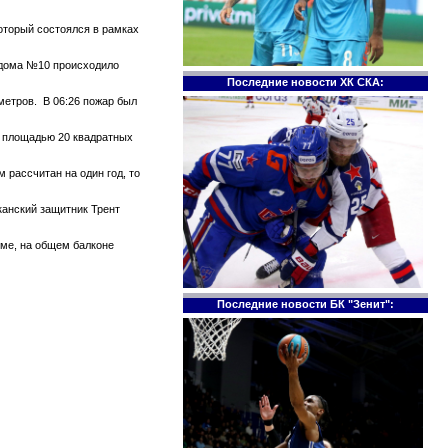
который состоялся в рамках
е дома №10 происходило
Последние новости ХК СКА:
метров. В 06:26 пожар был
те площадью 20 квадратных
 рассчитан на один год, то
канский защитник Трент
оме, на общем балконе
Последние новости БК "Зенит":