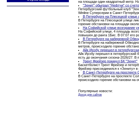
на площади один квадратный метр. Н
"Зенит" обыграл "Нефтчи" со счето
Петербургский футбольный клуб "Зени
Winline Суперсерии в Санкт-Петербур
В Петербурге на Плесецкой улице 
В Петербурге на Плесецкой улице ли
горение обстановки на площади окол
На Софийской улице возгорание уж
На Софийской улице, 4 площадь возго
повышен до ранга 1Бис. В 07:07 его ра
В Петербурге на набережной Обво
В Петербурге на набережной Обводног
метров, происходило горение обстано
Айк Ирэбу перешел в петербургски
Айк Ирэбу перешел в петербургский б
есть до окончания сезона-2026/27. В
Трент Фрейзер покинул БК "Зенит"
Баскетболист Трент Фрейзер и петерб
Фрейзер присоединился к «Зениту» в 
В Санкт-Петербурге на проспекте 
В Санкт-Петербурге на проспекте Сол
происходило горение обстановки на 
Популярные новости:
Доход для сайтов