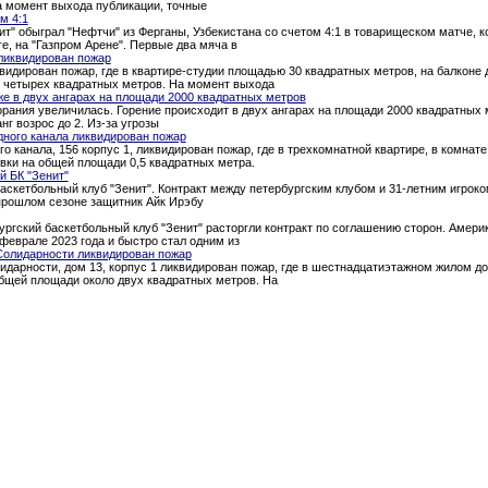
а момент выхода публикации, точные
м 4:1
т" обыграл "Нефтчи" из Ферганы, Узбекистана со счетом 4:1 в товарищеском матче, 
ге, на "Газпром Арене". Первые два мяча в
ликвидирован пожар
квидирован пожар, где в квартире-студии площадью 30 квадратных метров, на балкон
о четырех квадратных метров. На момент выхода
е в двух ангарах на площади 2000 квадратных метров
рания увеличилась. Горение происходит в двух ангарах на площади 2000 квадратных 
нг возрос до 2. Из-за угрозы
дного канала ликвидирован пожар
о канала, 156 корпус 1, ликвидирован пожар, где в трехкомнатной квартире, в комна
вки на общей площади 0,5 квадратных метра.
й БК "Зенит"
аскетбольный клуб "Зенит". Контракт между петербургским клубом и 31-летним игроком
 прошлом сезоне защитник Айк Ирэбу
ургский баскетбольный клуб "Зенит" расторгли контракт по соглашению сторон. Амери
феврале 2023 года и быстро стал одним из
Солидарности ликвидирован пожар
идарности, дом 13, корпус 1 ликвидирован пожар, где в шестнадцатиэтажном жилом д
общей площади около двух квадратных метров. На