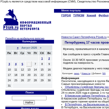
P1spb.ru является средством массовой информации (СМИ), Свидетельство Роскомна
Меню портала
ГОРОД
ТУРИЗМ
Хоккей
Футбол
Новости Санкт-Петербурга P1spb.ru
Перейти на мобильную версию
Календарь
Петербуржец 17 часов пров
«
Август 2026 »
Мужчину, провалившегося в канализ
Пн
Вт
Ср
Чт
Пт
Сб
Вс
Как сообщили в пресс-службе Главн
1
2
Около 10.30 МСК прохожие услышали
подняли на поверхность.
3
4
5
6
7
8
9
Медики диагностировали у него повр
10
11
12
13
14
15
16
Категория
:
news
/
Новости
|
Добавил
:
NA
17
18
19
20
21
22
23
Информация
24
25
26
27
28
29
30
Посетители, находящиеся в группе
Го
Самые просматриваемые новости:
31
Объявлены судейские бригады на м
Объявлены судейские бригады на матч
Поиск
24-го июля 2026 года в рамках 1-го 
В Кировском районе Петербурга, н
В Кировском районе Петербурга, на С
происходило горение кровли на обще
В Петербурге, на Васильевском ос
В Петербурге, на Васильевском остро
Форма входа