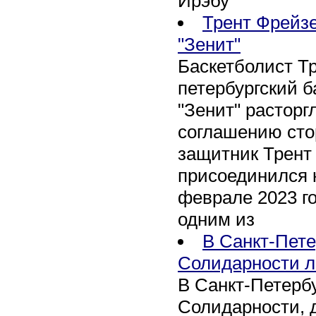
Ирэбу
Трент Фрейзе
"Зенит"
Баскетболист Т
петербургский 
"Зенит" расторг
соглашению сто
защитник Трент
присоединился 
феврале 2023 го
одним из
В Санкт-Пете
Солидарности л
В Санкт-Петербу
Солидарности, д