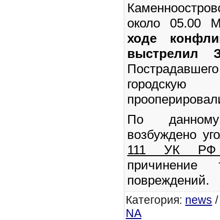
Каменноостро
около 05.00 
ходе конфли
выстрелил З
Пострадавшего
городску
прооперировал
По данном
возбуждено уг
111 УК 
причинение 
повреждений.
Категория
:
news
NA