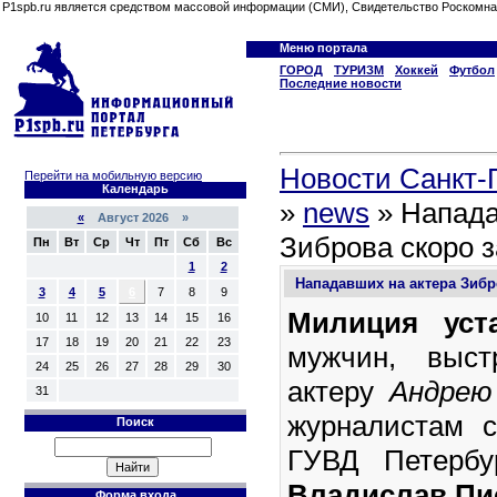
P1spb.ru является средством массовой информации (СМИ), Свидетельство Роскомна
Меню портала
ГОРОД
ТУРИЗМ
Хоккей
Футбол
Последние новости
Новости Санкт-П
Перейти на мобильную версию
Календарь
»
news
» Напада
«
Август 2026 »
Зиброва скоро 
Пн
Вт
Ср
Чт
Пт
Сб
Вс
1
2
Нападавших на актера Зибр
3
4
5
6
7
8
9
Милиция ус
10
11
12
13
14
15
16
17
18
19
20
21
22
23
мужчин, выст
24
25
26
27
28
29
30
актеру
Андрею
31
журналистам 
Поиск
ГУВД Петербу
Владислав Пи
Форма входа