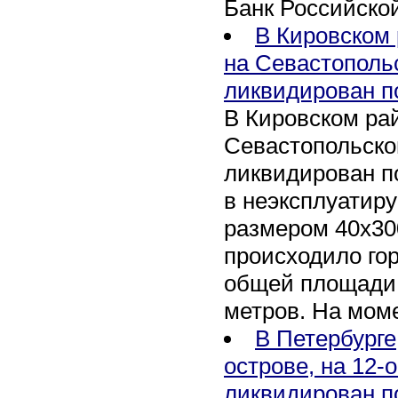
Банк Российско
В Кировском 
на Севастополь
ликвидирован п
В Кировском рай
Севастопольско
ликвидирован п
в неэксплуатир
размером 40х30
происходило го
общей площади 
метров. На мом
В Петербурге
острове, на 12-
ликвидирован п