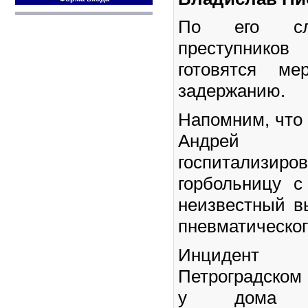
По его сло
преступнико
готовятся ме
задержанию.
Напомним, что 
Андрей 
госпитализи
горбольницу 
неизвестный в
пневматическог
Инцидент
Петроградском 
у дом