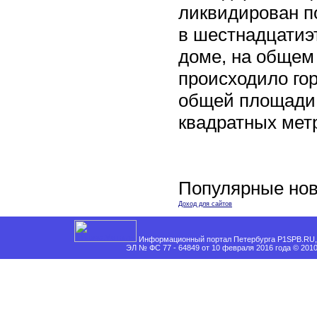
ликвидирован п
в шестнадцати
доме, на общем
происходило го
общей площади 
квадратных мет
Популярные нов
Доход для сайтов
Информационный портал Петербурга P1SPB.RU, 
ЭЛ № ФС 77 - 64849 от 10 февраля 2016 года © 201