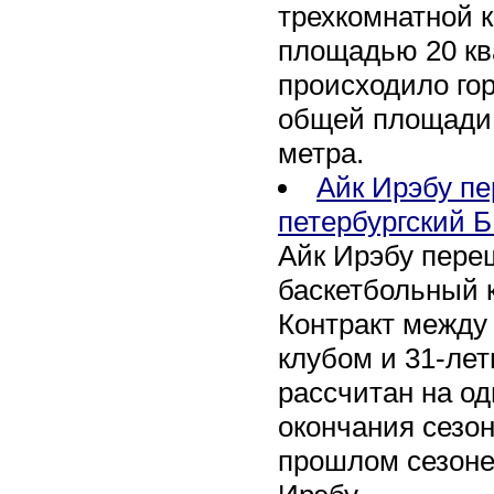
трехкомнатной к
площадью 20 кв
происходило го
общей площади 
метра.
Айк Ирэбу п
петербургский Б
Айк Ирэбу пере
баскетбольный к
Контракт между
клубом и 31-ле
рассчитан на оди
окончания сезон
прошлом сезоне