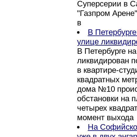
Суперсерии в Са
"Газпром Арене
в
В Петербурге
улице ликвидир
В Петербурге н
ликвидирован п
в квартире-сту
квадратных метр
дома №10 проис
обстановки на 
четырех квадра
момент выхода
На Софийско
уже в двух анга