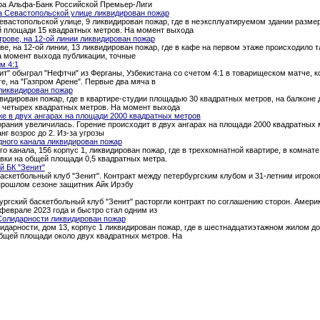
тура Альфа-Банк Российской Премьер-Лиги
а Севастопольской улице ликвидирован пожар
евастопольской улице, 9 ликвидирован пожар, где в неэксплуатируемом здании разме
й площади 15 квадратных метров. На момент выхода
трове, на 12-ой линии ликвидирован пожар
ве, на 12-ой линии, 13 ликвидирован пожар, где в кафе на первом этаже происходило 
а момент выхода публикации, точные
м 4:1
т" обыграл "Нефтчи" из Ферганы, Узбекистана со счетом 4:1 в товарищеском матче, 
ге, на "Газпром Арене". Первые два мяча в
ликвидирован пожар
квидирован пожар, где в квартире-студии площадью 30 квадратных метров, на балкон
о четырех квадратных метров. На момент выхода
е в двух ангарах на площади 2000 квадратных метров
рания увеличилась. Горение происходит в двух ангарах на площади 2000 квадратных 
нг возрос до 2. Из-за угрозы
дного канала ликвидирован пожар
о канала, 156 корпус 1, ликвидирован пожар, где в трехкомнатной квартире, в комна
вки на общей площади 0,5 квадратных метра.
й БК "Зенит"
аскетбольный клуб "Зенит". Контракт между петербургским клубом и 31-летним игроком
 прошлом сезоне защитник Айк Ирэбу
ургский баскетбольный клуб "Зенит" расторгли контракт по соглашению сторон. Амери
феврале 2023 года и быстро стал одним из
Солидарности ликвидирован пожар
идарности, дом 13, корпус 1 ликвидирован пожар, где в шестнадцатиэтажном жилом д
общей площади около двух квадратных метров. На