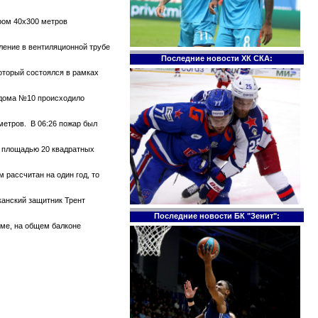
ром 40х300 метров
тление в вентиляционной трубе
Последние новости ХК СКА:
который состоялся в рамках
е дома №10 происходило
метров. В 06:26 пожар был
те площадью 20 квадратных
 рассчитан на один год, то
канский защитник Трент
Последние новости БК "Зенит":
оме, на общем балконе