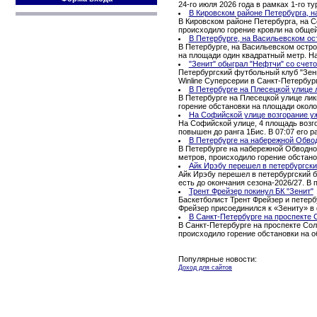
24-го июля 2026 года в рамках 1-го 
В Кировском районе Петербурга, н
В Кировском районе Петербурга, на С
происходило горение кровли на обще
В Петербурге, на Васильевском ос
В Петербурге, на Васильевском остро
на площади один квадратный метр. Н
"Зенит" обыграл "Нефтчи" со счето
Петербургский футбольный клуб "Зени
Winline Суперсерии в Санкт-Петербур
В Петербурге на Плесецкой улице 
В Петербурге на Плесецкой улице ли
горение обстановки на площади окол
На Софийской улице возгорание уж
На Софийской улице, 4 площадь возго
повышен до ранга 1Бис. В 07:07 его ра
В Петербурге на набережной Обво
В Петербурге на набережной Обводног
метров, происходило горение обстано
Айк Ирэбу перешел в петербургски
Айк Ирэбу перешел в петербургский б
есть до окончания сезона-2026/27. В
Трент Фрейзер покинул БК "Зенит"
Баскетболист Трент Фрейзер и петерб
Фрейзер присоединился к «Зениту» в 
В Санкт-Петербурге на проспекте 
В Санкт-Петербурге на проспекте Сол
происходило горение обстановки на 
Популярные новости:
Доход для сайтов