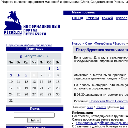
P1spb.ru является средством массовой информации (СМИ), Свидетельство Роскомна
Меню портала
ГОРОД
ТУРИЗМ
Хоккей
Футбол
Новости Санкт-Петербурга P1spb.ru
Перейти на мобильную версию
Календарь
Петербурженка закончила ж
«
Август 2026 »
Во вторник, 11 мая, в санкт-пете
«Владимирская» Кировско-Выборгск
Пн
Вт
Ср
Чт
Пт
Сб
Вс
1
2
Движение в метро было прервано 
3
4
5
6
7
8
9
задержка в движении поездов. «Окол
10
11
12
13
14
15
16
По словам очевидцев, это была у
17
18
19
20
21
22
23
остановили окружающие.
24
25
26
27
28
29
30
В 08.30 движение в питерском метр
31
Источник:
Псковская Лента Новосте
Категория
:
news
/
Новости
|
Добавил
:
NA
Поиск
Информация
Посетители, находящиеся в группе
Го
Самые просматриваемые новости:
Объявлены судейские бригады на м
Объявлены судейские бригады на матч
Форма входа