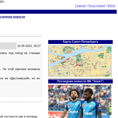
18+
Главная
|
Регистрация
|
Войти
следние новости
Карта Санкт-Петербурга
11-05-2010, 18:27
илась под поезд на станции
. По этой причине возникла
ть на «Достоевской», но ее
Последние новости ФК "Зенит":
й состоится уже в пятницу,