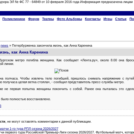
дзора ЭЛ № ФС 77 - 64849 от 10 февраля 2016 года Информация предназачена лицам 
Поликлиники
Форум
Театры
Фото Альбомы
Контакты
Игры
Статьи
По
»
news
» Петербурженка закончила жизнь, как Анна Каренина
изнь, как Анна Каренина
рбургском метро погибла женщина. Как сообщает «Лента.ру», около 8.00 она брос
ой линии.
на полчаса. Чтобы извлечь тело погибшей, пришлось снимать напряжение с путей
о получаса целая ветка стояла», - сообщил представитель пресс-службы метро.
же не первая попытка женщины покончить с собой. Ранее она пыталась это сдела
о было полностью восстановлено.
й
сти
, не могут оставлять комментарии к данной публикации.
атчи 1-го тура РПЛ сезона 2026/2027
и первого тура Российской Премьер-Лиги сезона 2026/2027. Футбольный матч, которы