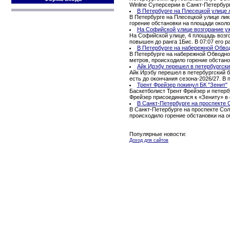
Winline Суперсерии в Санкт-Петербур
В Петербурге на Плесецкой улице 
В Петербурге на Плесецкой улице ли
горение обстановки на площади окол
На Софийской улице возгорание уж
На Софийской улице, 4 площадь возго
повышен до ранга 1Бис. В 07:07 его ра
В Петербурге на набережной Обво
В Петербурге на набережной Обводног
метров, происходило горение обстано
Айк Ирэбу перешел в петербургски
Айк Ирэбу перешел в петербургский б
есть до окончания сезона-2026/27. В
Трент Фрейзер покинул БК "Зенит"
Баскетболист Трент Фрейзер и петерб
Фрейзер присоединился к «Зениту» в 
В Санкт-Петербурге на проспекте 
В Санкт-Петербурге на проспекте Сол
происходило горение обстановки на 
Популярные новости:
Доход для сайтов