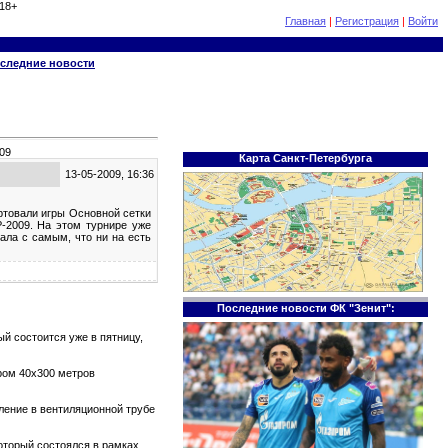
18+
Главная
|
Регистрация
|
Войти
следние новости
09
Карта Санкт-Петербурга
13-05-2009, 16:36
тартовали игры Основной сетки
2009. На этом турнире уже
рала с самым, что ни на есть
Последние новости ФК "Зенит":
й состоится уже в пятницу,
ром 40х300 метров
тление в вентиляционной трубе
который состоялся в рамках