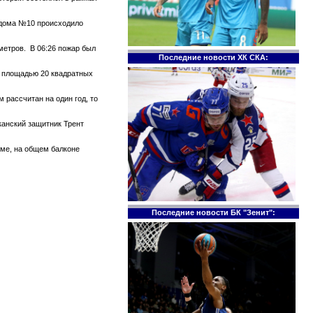
е дома №10 происходило
метров. В 06:26 пожар был
Последние новости ХК СКА:
те площадью 20 квадратных
 рассчитан на один год, то
канский защитник Трент
оме, на общем балконе
Последние новости БК "Зенит":