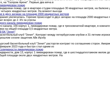
ге, на "Газпром Арене". Первые два мяча в
ликвидирован пожар
квидирован пожар, где в квартире-студии площадью 30 квадратных метров, на балкон
о четырех квадратных метров. На момент выхода
е в двух ангарах на площади 2000 квадратных метров
рания увеличилась. Горение происходит в двух ангарах на площади 2000 квадратных 
нг возрос до 2. Из-за угрозы
дного канала ликвидирован пожар
о канала, 156 корпус 1, ликвидирован пожар, где в трехкомнатной квартире, в комна
вки на общей площади 0,5 квадратных метра.
й БК "Зенит"
аскетбольный клуб "Зенит". Контракт между петербургским клубом и 31-летним игроком
 прошлом сезоне защитник Айк Ирэбу
ургский баскетбольный клуб "Зенит" расторгли контракт по соглашению сторон. Амери
феврале 2023 года и быстро стал одним из
Солидарности ликвидирован пожар
идарности, дом 13, корпус 1 ликвидирован пожар, где в шестнадцатиэтажном жилом д
общей площади около двух квадратных метров. На