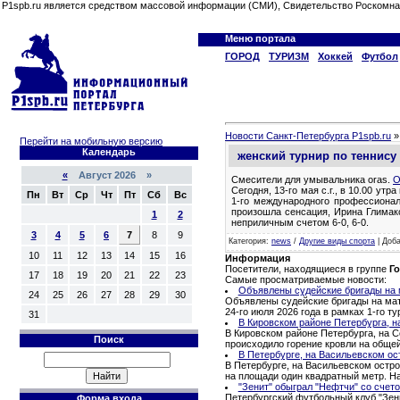
P1spb.ru является средством массовой информации (СМИ), Свидетельство Роскомна
Меню портала
ГОРОД
ТУРИЗМ
Хоккей
Футбол
Новости Санкт-Петербурга P1spb.ru
Перейти на мобильную версию
Календарь
женский турнир по тенни
«
Август 2026 »
Смесители для умывальника oras.
O
Сегодня, 13-го мая с.г., в 10.00 ут
Пн
Вт
Ср
Чт
Пт
Сб
Вс
1-го международного профессион
произошла сенсация, Ирина Глимаков
1
2
неприличным счетом 6-0, 6-0.
3
4
5
6
7
8
9
Категория
:
news
/
Другие виды спорта
|
Доб
10
11
12
13
14
15
16
Информация
Посетители, находящиеся в группе
Го
17
18
19
20
21
22
23
Самые просматриваемые новости:
Объявлены судейские бригады на м
24
25
26
27
28
29
30
Объявлены судейские бригады на матч
24-го июля 2026 года в рамках 1-го 
31
В Кировском районе Петербурга, н
В Кировском районе Петербурга, на С
Поиск
происходило горение кровли на обще
В Петербурге, на Васильевском ос
В Петербурге, на Васильевском остро
на площади один квадратный метр. Н
"Зенит" обыграл "Нефтчи" со счето
Петербургский футбольный клуб "Зени
Форма входа