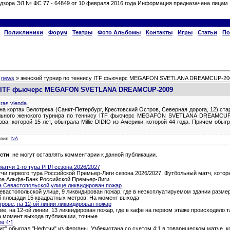
дзора ЭЛ № ФС 77 - 64849 от 10 февраля 2016 года Информация предназачена лицам 
Поликлиники
Форум
Театры
Фото Альбомы
Контакты
Игры
Статьи
По
»
news
» женский турнир по теннису ITF фьючерс MEGAFON SVETLANA DREAMCUP-20
су ITF фьючерс MEGAFON SVETLANA DREAMCUP-2009
ras vienda
.
ра на кортах Велотрека (Санкт-Петербург, Крестовский Остров, Северная дорога, 12) с
ального женского турнира по теннису ITF фьючерс MEGAFON SVETLANA DREAMCUP-
а, которой 15 лет, обыграла Millie DIDIO из Америки, которой 44 года. Причем обыг
авил
:
NA
сти
, не могут оставлять комментарии к данной публикации.
атчи 1-го тура РПЛ сезона 2026/2027
и первого тура Российской Премьер-Лиги сезона 2026/2027. Футбольный матч, которы
тура Альфа-Банк Российской Премьер-Лиги
а Севастопольской улице ликвидирован пожар
евастопольской улице, 9 ликвидирован пожар, где в неэксплуатируемом здании разме
й площади 15 квадратных метров. На момент выхода
трове, на 12-ой линии ликвидирован пожар
ве, на 12-ой линии, 13 ликвидирован пожар, где в кафе на первом этаже происходило 
а момент выхода публикации, точные
м 4:1
т" обыграл "Нефтчи" из Ферганы, Узбекистана со счетом 4:1 в товарищеском матче, 