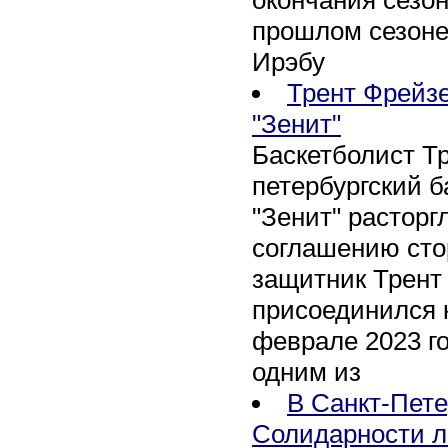
прошлом сезоне
Ирэбу
Трент Фрейзе
"Зенит"
Баскетболист Т
петербургский 
"Зенит" расторг
соглашению сто
защитник Трент
присоединился 
феврале 2023 го
одним из
В Санкт-Пете
Солидарности л