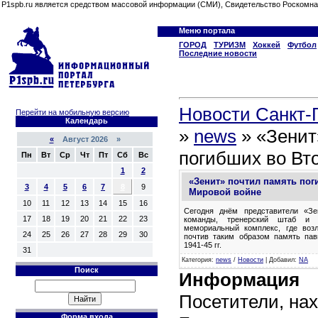
P1spb.ru является средством массовой информации (СМИ), Свидетельство Роскомна
Меню портала
ГОРОД
ТУРИЗМ
Хоккей
Футбол
Последние новости
Новости Санкт-П
Перейти на мобильную версию
Календарь
»
news
» «Зенит
«
Август 2026 »
погибших во Вт
Пн
Вт
Ср
Чт
Пт
Сб
Вс
1
2
«Зенит» почтил память пог
3
4
5
6
7
8
9
Мировой войне
10
11
12
13
14
15
16
Сегодня днём представители «З
17
18
19
20
21
22
23
команды, тренерский штаб и п
мемориальный комплекс, где воз
24
25
26
27
28
29
30
почтив таким образом память па
1941-45 гг.
31
Категория
:
news
/
Новости
|
Добавил
:
NA
Поиск
Информация
Посетители, на
Форма входа