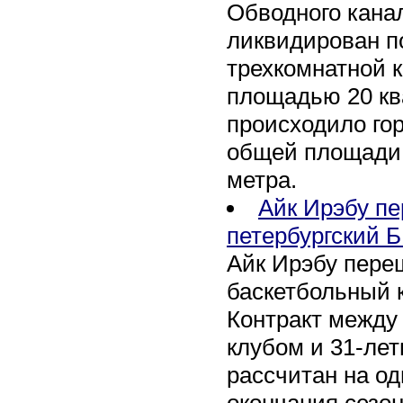
Обводного канал
ликвидирован по
трехкомнатной к
площадью 20 кв
происходило го
общей площади 
метра.
Айк Ирэбу п
петербургский Б
Айк Ирэбу пере
баскетбольный к
Контракт между
клубом и 31-ле
рассчитан на оди
окончания сезон