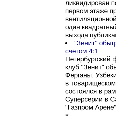
ликвидирован по
первом этаже п
вентиляционной
один квадратны
выхода публика
"Зенит" обыг
счетом 4:1
Петербургский 
клуб "Зенит" об
Ферганы, Узбеки
в товарищеском
состоялся в рам
Суперсерии в Са
"Газпром Арене
в