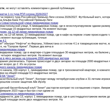
сти
, не могут оставлять комментарии к данной публикации.
атчи 1-го тура РПЛ сезона 2026/2027
и первого тура Российской Премьер-Лиги сезона 2026/2027. Футбольный матч, которы
тура Альфа-Банк Российской Премьер-Лиги
а Севастопольской улице ликвидирован пожар
евастопольской улице, 9 ликвидирован пожар, где в неэксплуатируемом здании разме
й площади 15 квадратных метров. На момент выхода
трове, на 12-ой линии ликвидирован пожар
ве, на 12-ой линии, 13 ликвидирован пожар, где в кафе на первом этаже происходило 
а момент выхода публикации, точные
м 4:1
т" обыграл "Нефтчи" из Ферганы, Узбекистана со счетом 4:1 в товарищеском матче, 
ге, на "Газпром Арене". Первые два мяча в
ликвидирован пожар
квидирован пожар, где в квартире-студии площадью 30 квадратных метров, на балкон
о четырех квадратных метров. На момент выхода
е в двух ангарах на площади 2000 квадратных метров
рания увеличилась. Горение происходит в двух ангарах на площади 2000 квадратных 
нг возрос до 2. Из-за угрозы
дного канала ликвидирован пожар
о канала, 156 корпус 1, ликвидирован пожар, где в трехкомнатной квартире, в комна
вки на общей площади 0,5 квадратных метра.
й БК "Зенит"
аскетбольный клуб "Зенит". Контракт между петербургским клубом и 31-летним игроком
 прошлом сезоне защитник Айк Ирэбу
ургский баскетбольный клуб "Зенит" расторгли контракт по соглашению сторон. Амери
феврале 2023 года и быстро стал одним из
Солидарности ликвидирован пожар
идарности, дом 13, корпус 1 ликвидирован пожар, где в шестнадцатиэтажном жилом д
общей площади около двух квадратных метров. На