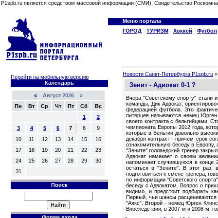
P1spb.ru является средством массовой информации (СМИ), Свидетельство Роскомна
Меню портала
ГОРОД
ТУРИЗМ
Хоккей
Футбол
Новости Санкт-Петербурга P1spb.ru
Перейти на мобильную версию
Календарь
Зенит - Адвокат 0-1 ?
«
Август 2026 »
Вчера "Советскому спорту" стали 
команды, Дик Адвокат, ориентирово
Пн
Вт
Ср
Чт
Пт
Сб
Вс
федерацией футбола. Это фактичес
питерцев называются немец Юрген 
1
2
своего контракта с бельгийцами. С
чемпионата Европы 2012 года, кото
3
4
5
6
7
8
9
которые в Бельгии довольно высоки
декабря контракт - причем срок со
10
11
12
13
14
15
16
ознакомительную беседу в Европу, 
17
18
19
20
21
22
23
"Зените" голландский тренер закры
Адвокат намекает о своем желании
24
25
26
27
28
29
30
напоминает случившуюся в конце 2
остаться в "Зените". В этот раз,
31
подготовиться к смене тренера, го
по информации "Советского спорта"
Поиск
беседу с Адвокатом. Вопрос о прих
видимо, и предстоит подбирать ка
Первый, чьи шансы расцениваются 
"Аякс". Второй - немец Юрген Клин
Впоследствии, в 2007-м и 2008-м, г
Форма входа