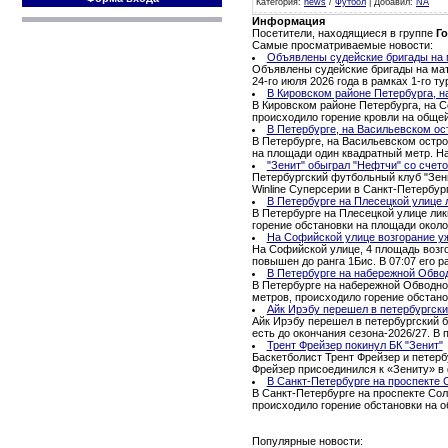
Категория
:
news
/
Футбол
|
Добавил
:
NA
Информация
Посетители, находящиеся в группе
Го
Самые просматриваемые новости:
Объявлены судейские бригады на м
Объявлены судейские бригады на матч
24-го июля 2026 года в рамках 1-го 
В Кировском районе Петербурга, н
В Кировском районе Петербурга, на С
происходило горение кровли на обще
В Петербурге, на Васильевском ос
В Петербурге, на Васильевском остро
на площади один квадратный метр. Н
"Зенит" обыграл "Нефтчи" со счето
Петербургский футбольный клуб "Зени
Winline Суперсерии в Санкт-Петербур
В Петербурге на Плесецкой улице 
В Петербурге на Плесецкой улице ли
горение обстановки на площади окол
На Софийской улице возгорание уж
На Софийской улице, 4 площадь возго
повышен до ранга 1Бис. В 07:07 его ра
В Петербурге на набережной Обво
В Петербурге на набережной Обводног
метров, происходило горение обстано
Айк Ирэбу перешел в петербургски
Айк Ирэбу перешел в петербургский б
есть до окончания сезона-2026/27. В
Трент Фрейзер покинул БК "Зенит"
Баскетболист Трент Фрейзер и петерб
Фрейзер присоединился к «Зениту» в 
В Санкт-Петербурге на проспекте 
В Санкт-Петербурге на проспекте Сол
происходило горение обстановки на 
Популярные новости: