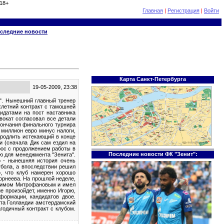
18+
Главная
|
Регистрация
|
Войти
следние новости
Карта Санкт-Петербурга
19-05-2009, 23:38
а". Нынешний главный тренер
хлетний контракт с тамошней
дидатами на пост наставника
вокат согласовал все детали
окончания финального турнира
 миллион евро минус налоги,
продлить истекающий в конце
и (сначала Дик сам ездил на
рос с продолжением работы в
Последние новости ФК "Зенит":
ю для менеджмента "Зенита".
о - нынешняя история очень
тбола, а впоследствии решил
го, что клуб намерен хорошо
орнеева. На прошлой неделе,
аксимом Митрофановым и имел
е произойдет, именно Игорю,
формации, кандидатов двое.
ата Голландии амстердамский
агодичный контракт с клубом.