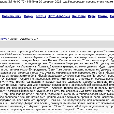
дзора ЭЛ № ФС 77 - 64849 от 10 февраля 2016 года Информация предназачена лицам 
Поликлиники
Форум
Театры
Фото Альбомы
Контакты
Игры
Статьи
По
»
news
» Зенит - Адвокат 0-1 ?
известны некоторые подробности перемен на тренерском мостике питерского "Зенит
чно 25-26 мая в Бельгии на специально созванной пресс-конференции подпишет дву
ки означает, что эпоха Адвоката в Питере завершится в конце этого сезона. Кан
Клинсманн и голландец Марко ван Бастен. По информации "Советского спорта", Ад
тороны улаживают последние детали. Соглашение будет рассчитано на 2,5 года - до 
рый пройдет на Украине и в Польше. Зарплата тренера, по моим данным, будет один
 и составляют около 50 процентов. "Зенит" же совсем недавно предлагал Адвокату 
глашения составлял два года. Но, судя по стремительным переговорам с бельгийцам
а затем представители бельгийской федерации футбола прилетали в Петербург), воп
л. Он покидает Россию. По информации моих источников, это не стало неожиданность
 уйти уже третий год подряд, и каждый раз его удавалось удержать. Больше тог
007-го, когда голландец уже подписал соглашение с австралийской федерацией фу
 впрочем, все несколько по-другому - Адвокат твердо намерен уйти. В пользу то
ворит и возможный приход в клуб на должность менеджера с мультифункциями Игоря К
, Игорь побывал на базе "Зенита" в Удельной в компании с гендиректором клуба М
оде Корнеева в "Зенит" может быть решен уже в ближайшее время, и, если назначени
ндидатов на пост главного тренера. Пока же, по неподтвержденной официально ин
выше, - голландец Марко ван Бастен, покинувший по окончании нынешнего чемпион
сманн. Напомним, что Адвокат пришел в "Зенит" в июле 2006 года, подписав полутор
олландец переподписывал годичные соглашения. Егоров С. Советский спорт