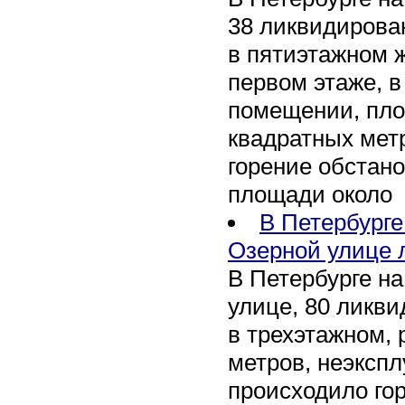
38 ликвидирован
в пятиэтажном 
первом этаже, 
помещении, пл
квадратных мет
горение обстан
площади около
В Петербург
Озерной улице 
В Петербурге н
улице, 80 ликви
в трехэтажном,
метров, неэксп
происходило го