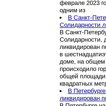
феврале 2023 го
одним из
В Санкт-Пете
Солидарности л
В Санкт-Петербу
Солидарности, д
ликвидирован п
в шестнадцати
доме, на общем
происходило го
общей площади 
квадратных мет
В Петербурге
ликвидирован п
В Петербурге на