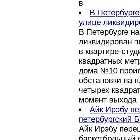
в
В Петербурге
улице ликвидир
В Петербурге н
ликвидирован п
в квартире-сту
квадратных метр
дома №10 проис
обстановки на 
четырех квадра
момент выхода
Айк Ирэбу п
петербургский Б
Айк Ирэбу пере
баскетбольный к