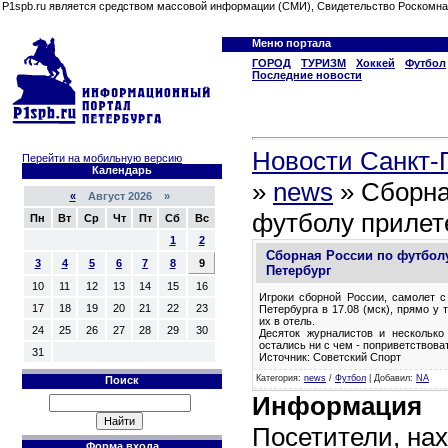
P1spb.ru является средством массовой информации (СМИ), Свидетельство Роскомна
Меню портала
ГОРОД
ТУРИЗМ
Хоккей
Футбол
Последние новости
Новости Санкт-П
Перейти на мобильную версию
Календарь
»
news
» Сборна
«
Август 2026 »
футболу прилет
Пн
Вт
Ср
Чт
Пт
Сб
Вс
1
2
Сборная России по футболу
3
4
5
6
7
8
9
Петербург
10
11
12
13
14
15
16
Игроки сборной России, самолет с
17
18
19
20
21
22
23
Петербурга в 17.08 (мск), прямо у
их в отель.
24
25
26
27
28
29
30
Десяток журналистов и несколько
остались ни с чем - поприветствова
31
Источник: Советский Спорт
Категория
:
news
/
Футбол
|
Добавил
:
NA
Поиск
Информация
Посетители, на
Форма входа