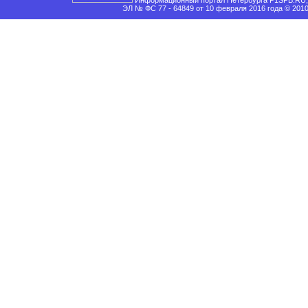
Информационный портал Петербурга P1SPB.RU, 
ЭЛ № ФС 77 - 64849 от 10 февраля 2016 года © 201