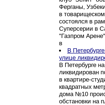
Ферганы, Узбеки
в товарищеском
состоялся в рам
Суперсерии в Са
"Газпром Арене
в
В Петербурге
улице ликвидир
В Петербурге н
ликвидирован п
в квартире-сту
квадратных метр
дома №10 проис
обстановки на 