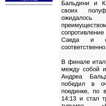
Бальдини и К
своих полу
ожидалос
преимуществ
сопротивлени
Саеда и ф
соответственно
В финале итал
между собой и
Андреа Баль
победил в оч
поединке, по 
14:13 и стал 
турнира «