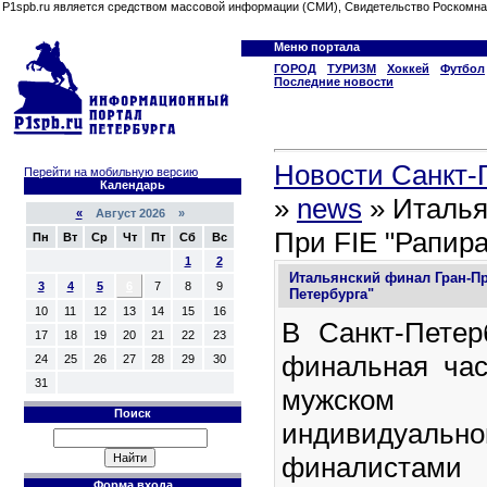
P1spb.ru является средством массовой информации (СМИ), Свидетельство Роскомна
Меню портала
ГОРОД
ТУРИЗМ
Хоккей
Футбол
Последние новости
Новости Санкт-П
Перейти на мобильную версию
Календарь
»
news
» Италья
«
Август 2026 »
При FIE "Рапира
Пн
Вт
Ср
Чт
Пт
Сб
Вс
1
2
Итальянский финал Гран-Пр
3
4
5
6
7
8
9
Петербурга"
10
11
12
13
14
15
16
В Санкт-Петер
17
18
19
20
21
22
23
финальная час
24
25
26
27
28
29
30
31
мужском
Поиск
индивидуально
финалистами 
Форма входа