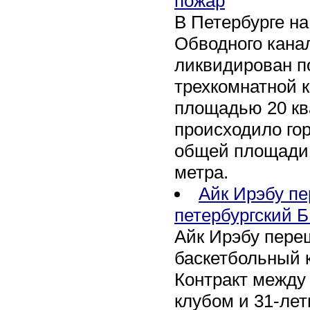
пожар
В Петербурге н
Обводного канал
ликвидирован по
трехкомнатной к
площадью 20 кв
происходило го
общей площади 
метра.
Айк Ирэбу п
петербургский Б
Айк Ирэбу пере
баскетбольный к
Контракт между
клубом и 31-ле