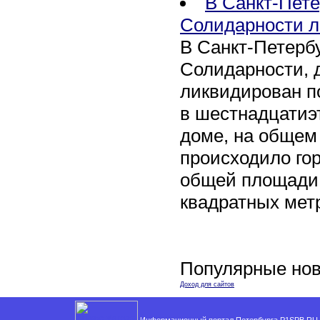
В Санкт-Пете
Солидарности л
В Санкт-Петербу
Солидарности, д
ликвидирован п
в шестнадцати
доме, на общем
происходило го
общей площади 
квадратных мет
Популярные нов
Доход для сайтов