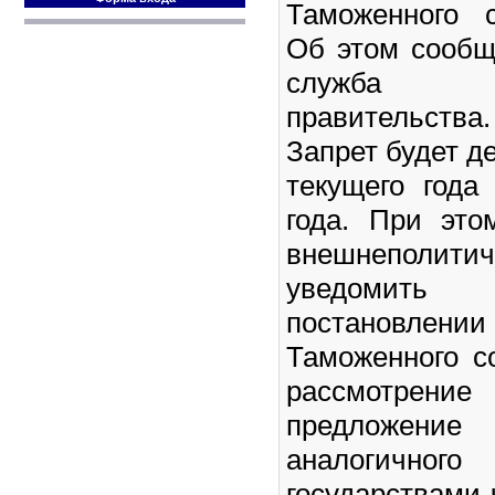
Таможенного 
Об этом сообщ
служба б
правительства.
Запрет будет д
текущего года
года. При эт
внешнеполити
уведомит
постановл
Таможенного с
рассмотре
предложени
аналогичного
государствами