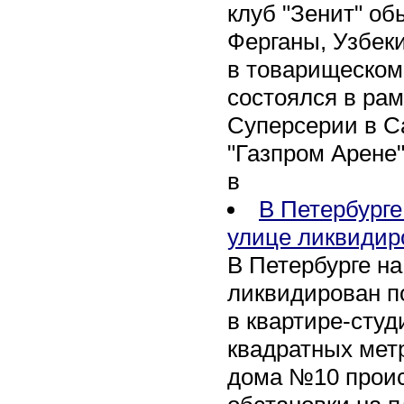
клуб "Зенит" об
Ферганы, Узбеки
в товарищеском
состоялся в рам
Суперсерии в Са
"Газпром Арене
в
В Петербурге
улице ликвидир
В Петербурге н
ликвидирован п
в квартире-сту
квадратных метр
дома №10 проис