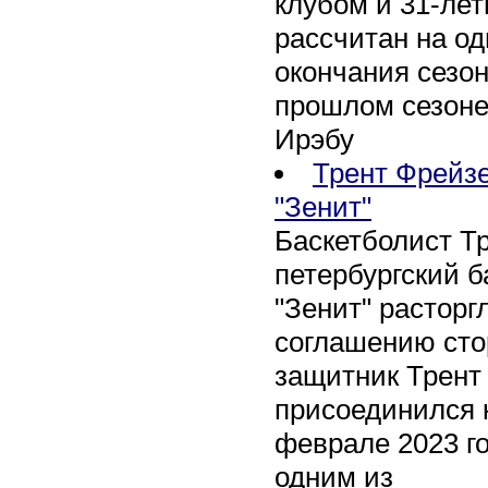
клубом и 31-ле
рассчитан на оди
окончания сезон
прошлом сезоне
Ирэбу
Трент Фрейзе
"Зенит"
Баскетболист Т
петербургский 
"Зенит" расторг
соглашению сто
защитник Трент
присоединился 
феврале 2023 го
одним из