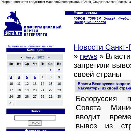
P1spb.ru является средством массовой информации (СМИ), Свидетельство Роскомна
Меню портала
ГОРОД
ТУРИЗМ
Хоккей
Футбол
Последние новости
Новости Санкт-П
Перейти на мобильную версию
Календарь
»
news
» Власти
«
Август 2026 »
запретили выво
Пн
Вт
Ср
Чт
Пт
Сб
Вс
1
2
своей страны
3
4
5
6
7
8
9
Власти Белоруссии запрет
10
11
12
13
14
15
16
макулатуры из своей стран
17
18
19
20
21
22
23
Белоруссия п
24
25
26
27
28
29
30
31
Совета Минис
Поиск
вводит врем
вывоз из ст
Форма входа