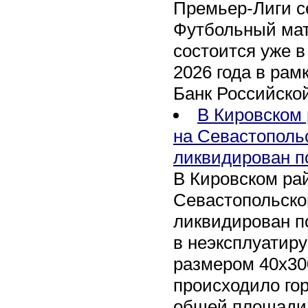
Премьер-Лиги се
Футбольный мат
состоится уже в
2026 года в рам
Банк Российско
В Кировском 
на Севастополь
ликвидирован п
В Кировском рай
Севастопольско
ликвидирован п
в неэксплуатир
размером 40х30
происходило го
общей площади 