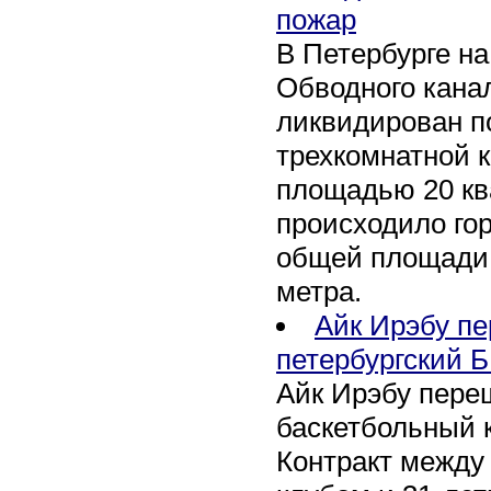
пожар
В Петербурге н
Обводного канал
ликвидирован по
трехкомнатной к
площадью 20 кв
происходило го
общей площади 
метра.
Айк Ирэбу п
петербургский Б
Айк Ирэбу пере
баскетбольный к
Контракт между