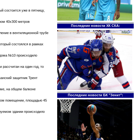
й состоится уже в пятницу,
ром 40х300 метров
Последние новости ХК СКА:
тление в вентиляционной трубе
который состоялся в рамках
е дома №10 происходило
 рассчитан на один год, то
канский защитник Трент
оме, на общем балконе
Последние новости БК "Зенит":
ском помещении, площадью 45
ируемом здании происходило