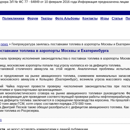
дзора ЭЛ № ФС 77 - 64849 от 10 февраля 2016 года Информация предназачена лицам 
Поликлиники
Форум
Театры
Фото Альбомы
Контакты
Игры
Статьи
По
»
news
» Генпрокуратура занялась поставками топлива в аэропорты Москвы и Екатерин
оставками топлива в аэропорты Москвы и Екатеринбурга
чала проверку исполнения законодательства о поставках топлива в аэропорты Москвы
ицу, московские аэропорты попали под угрозу коллапса из-за дефицита топлива.
становкой столичного авиаузла на этой неделе. Аналогичные проблемы испытыв
 и предложения на рынке авиационного топлива, снижением минимальных запасо
московского авиаузла и Кольцово (Екатеринбург), возникла угроза массового нар
й Чайка поручил провести проверку «исполнения законодательства при поста
тиями и транспортными организациями».
ия монополистического сговора на рынке авиационного топлива» руководителю Ф
а информация для проведения соответствующей проверки работы нефтеперерабатыв
ина дефицита топлива заключается в сокращении производства керосина. На прошлой 
 тонн авиа-ГСМ, хотя спрос составлял порядка 270 000 тонн.
а Дмитрий Песков также обещал разобраться с дефицитом авиационного топлива. Как 
ии топлива из Росрезерва.
A
сти
, не могут оставлять комментарии к данной публикации.