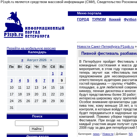
P1spb.ru является средством массовой информации (СМИ), Свидетельство Роскомна
Меню портала
ГОРОД
ТУРИЗМ
Хоккей
Футбол
Новости Санкт-Петербурга P1spb.ru
Перейти на мобильную версию
Календарь
Пивной фестиваль разбави
«
Август 2026 »
В Петербурге пройдет Фестиваль 
командные состязания и масса др
Пн
Вт
Ср
Чт
Пт
Сб
Вс
мероприятия, в этом году горожан 
теперь звучит как «Фестиваль пи
1
2
предложением для несовершеннол
ответственную аудиторию рассчитан
3
4
5
6
7
8
9
гостей праздника — группы «ЧайФ»,
площадке, а для любителей соврем
10
11
12
13
14
15
16
киккеру, пенная дискотека и много
17
18
19
20
21
22
23
будут представлены более 30 работ
интересна широкому кругу зрителей,
24
25
26
27
28
29
30
Особое внимание организаторы уде
пива тем, кому меньше 18 лет, а 
31
контроля, в которые войдут предст
будет передаваться в надзорные ор
Поиск
компаний. Помимо уборки территор
Фестиваля. При входе на территор
каждый участник акции получит сув
2008 году за два дня петербургский
Категория
:
news
/
Новости
|
Добавил
:
NA
Форма входа