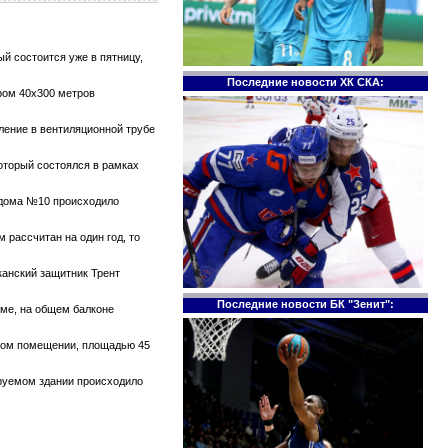
й состоится уже в пятницу,
Последние новости ХК СКА:
ром 40х300 метров
тление в вентиляционной трубе
который состоялся в рамках
е дома №10 происходило
 рассчитан на один год, то
канский защитник Трент
Последние новости БК "Зенит":
оме, на общем балконе
ском помещении, площадью 45
ируемом здании происходило