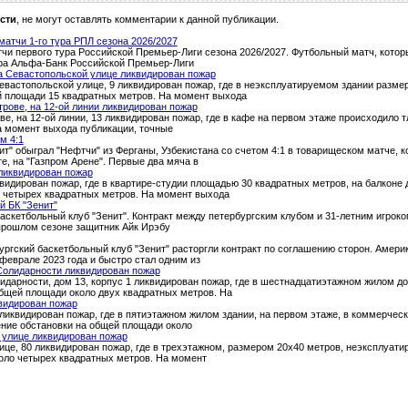
сти
, не могут оставлять комментарии к данной публикации.
атчи 1-го тура РПЛ сезона 2026/2027
и первого тура Российской Премьер-Лиги сезона 2026/2027. Футбольный матч, которы
тура Альфа-Банк Российской Премьер-Лиги
а Севастопольской улице ликвидирован пожар
евастопольской улице, 9 ликвидирован пожар, где в неэксплуатируемом здании разме
й площади 15 квадратных метров. На момент выхода
трове, на 12-ой линии ликвидирован пожар
ве, на 12-ой линии, 13 ликвидирован пожар, где в кафе на первом этаже происходило 
а момент выхода публикации, точные
м 4:1
т" обыграл "Нефтчи" из Ферганы, Узбекистана со счетом 4:1 в товарищеском матче, 
ге, на "Газпром Арене". Первые два мяча в
ликвидирован пожар
квидирован пожар, где в квартире-студии площадью 30 квадратных метров, на балкон
о четырех квадратных метров. На момент выхода
й БК "Зенит"
аскетбольный клуб "Зенит". Контракт между петербургским клубом и 31-летним игроком
 прошлом сезоне защитник Айк Ирэбу
ургский баскетбольный клуб "Зенит" расторгли контракт по соглашению сторон. Амери
феврале 2023 года и быстро стал одним из
Солидарности ликвидирован пожар
идарности, дом 13, корпус 1 ликвидирован пожар, где в шестнадцатиэтажном жилом д
общей площади около двух квадратных метров. На
видирован пожар
 ликвидирован пожар, где в пятиэтажном жилом здании, на первом этаже, в коммерче
ение обстановки на общей площади около
 улице ликвидирован пожар
ице, 80 ликвидирован пожар, где в трехэтажном, размером 20х40 метров, неэксплуат
оло четырех квадратных метров. На момент