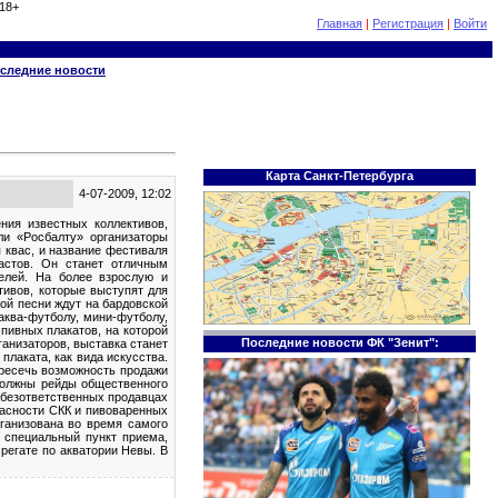
18+
Главная
|
Регистрация
|
Войти
следние новости
Карта Санкт-Петербурга
4-07-2009, 12:02
ния известных коллективов,
ли «Росбалту» организаторы
я квас, и название фестиваля
астов. Он станет отличным
елей. На более взрослую и
тивов, которые выступят для
ой песни ждут на бардовской
аква-футболу, мини-футболу,
 пивных плакатов, на которой
Последние новости ФК "Зенит":
анизаторов, выставка станет
плаката, как вида искусства.
Пресечь возможность продажи
должны рейды общественного
 безответственных продавцах
пасности СКК и пивоваренных
ганизована во время самого
 специальный пункт приема,
регате по акватории Невы. В