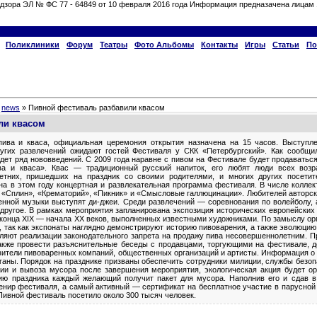
дзора ЭЛ № ФС 77 - 64849 от 10 февраля 2016 года Информация предназачена лицам 
Поликлиники
Форум
Театры
Фото Альбомы
Контакты
Игры
Статьи
По
»
news
» Пивной фестиваль разбавили квасом
ли квасом
пива и кваса, официальная церемония открытия назначена на 15 часов. Выступле
угих развлечений ожидают гостей Фестиваля у СКК «Петербургский». Как сообщи
ждет ряд нововведений. С 2009 года наравне с пивом на Фестивале будет продаватьс
ва и кваса». Квас — традиционный русский напиток, его любят люди всех возр
етних, пришедших на праздник со своими родителями, и многих других посетит
а в этом году концертная и развлекательная программа фестиваля. В числе коллек
 «Сплин», «Крематорий», «Пикник» и «Смысловые галлюцинации». Любителей авторск
енной музыки выступят ди-джеи. Среди развлечений — соревнования по волейболу, 
е другое. В рамках мероприятия запланирована экспозиция исторических европейских
 конца XIX — начала XX веков, выполненных известными художниками. По замыслу орг
 так как экспонаты наглядно демонстрируют историю пивоварения, а также эволюцию 
ляют реализации законодательного запрета на продажу пива несовершеннолетним. 
также провести разъяснительные беседы с продавцами, торгующими на фестивале, 
авители пивоваренных компаний, общественных организаций и артисты. Информация о
ганы. Порядок на празднике призваны обеспечить сотрудники милиции, службы безо
ии и вывоза мусора после завершения мероприятия, экологическая акция будет ор
ию праздника каждый желающий получит пакет для мусора. Наполнив его и сдав в
енир фестиваля, а самый активный — сертификат на бесплатное участие в парусной 
 Пивной фестиваль посетило около 300 тысяч человек.