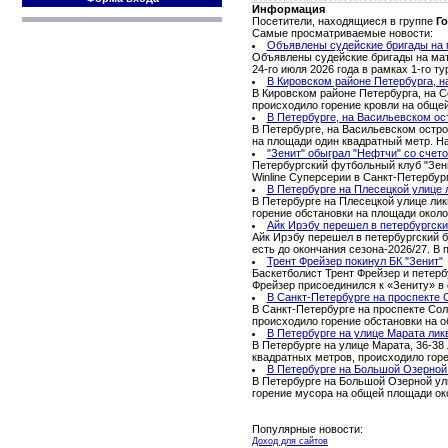
Информация
Посетители, находящиеся в группе
Го
Самые просматриваемые новости:
Объявлены судейские бригады на м
Объявлены судейские бригады на матч
24-го июля 2026 года в рамках 1-го 
В Кировском районе Петербурга, н
В Кировском районе Петербурга, на С
происходило горение кровли на обще
В Петербурге, на Васильевском ос
В Петербурге, на Васильевском остро
на площади один квадратный метр. Н
"Зенит" обыграл "Нефтчи" со счето
Петербургский футбольный клуб "Зени
Winline Суперсерии в Санкт-Петербур
В Петербурге на Плесецкой улице 
В Петербурге на Плесецкой улице ли
горение обстановки на площади окол
Айк Ирэбу перешел в петербургски
Айк Ирэбу перешел в петербургский б
есть до окончания сезона-2026/27. В
Трент Фрейзер покинул БК "Зенит"
Баскетболист Трент Фрейзер и петерб
Фрейзер присоединился к «Зениту» в 
В Санкт-Петербурге на проспекте 
В Санкт-Петербурге на проспекте Сол
происходило горение обстановки на 
В Петербурге на улице Марата лик
В Петербурге на улице Марата, 36-38
квадратных метров, происходило гор
В Петербурге на Большой Озерной
В Петербурге на Большой Озерной ул
горение мусора на общей площади ок
Популярные новости:
Доход для сайтов