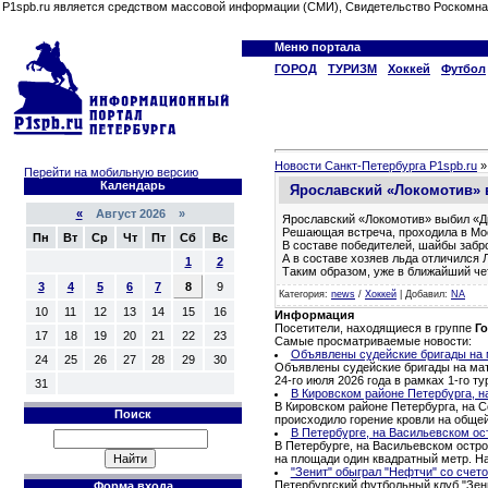
P1spb.ru является средством массовой информации (СМИ), Свидетельство Роскомна
Меню портала
ГОРОД
ТУРИЗМ
Хоккей
Футбол
Новости Санкт-Петербурга P1spb.ru
Перейти на мобильную версию
Календарь
Ярославский «Локомотив» 
«
Август 2026 »
Ярославский «Локомотив» выбил «Дин
Решающая встреча, проходила в Моск
Пн
Вт
Ср
Чт
Пт
Сб
Вс
В составе победителей, шайбы забр
А в составе хозяев льда отличился 
1
2
Таким образом, уже в ближайший чет
3
4
5
6
7
8
9
Категория
:
news
/
Хоккей
|
Добавил
:
NA
10
11
12
13
14
15
16
Информация
Посетители, находящиеся в группе
Го
17
18
19
20
21
22
23
Самые просматриваемые новости:
Объявлены судейские бригады на м
24
25
26
27
28
29
30
Объявлены судейские бригады на матч
24-го июля 2026 года в рамках 1-го 
31
В Кировском районе Петербурга, н
В Кировском районе Петербурга, на С
Поиск
происходило горение кровли на обще
В Петербурге, на Васильевском ос
В Петербурге, на Васильевском остро
на площади один квадратный метр. Н
"Зенит" обыграл "Нефтчи" со счето
Петербургский футбольный клуб "Зени
Форма входа