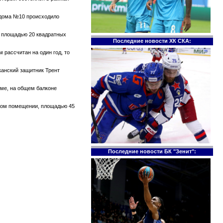
е дома №10 происходило
те площадью 20 квадратных
Последние новости ХК СКА:
 рассчитан на один год, то
канский защитник Трент
оме, на общем балконе
ском помещении, площадью 45
Последние новости БК "Зенит":