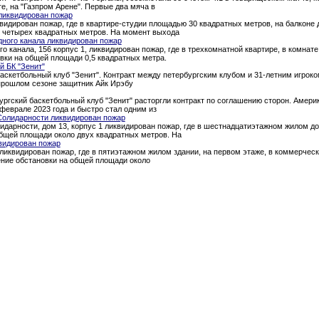
ге, на "Газпром Арене". Первые два мяча в
ликвидирован пожар
квидирован пожар, где в квартире-студии площадью 30 квадратных метров, на балкон
о четырех квадратных метров. На момент выхода
дного канала ликвидирован пожар
о канала, 156 корпус 1, ликвидирован пожар, где в трехкомнатной квартире, в комна
вки на общей площади 0,5 квадратных метра.
й БК "Зенит"
аскетбольный клуб "Зенит". Контракт между петербургским клубом и 31-летним игроком
 прошлом сезоне защитник Айк Ирэбу
ургский баскетбольный клуб "Зенит" расторгли контракт по соглашению сторон. Амери
феврале 2023 года и быстро стал одним из
Солидарности ликвидирован пожар
идарности, дом 13, корпус 1 ликвидирован пожар, где в шестнадцатиэтажном жилом д
общей площади около двух квадратных метров. На
видирован пожар
 ликвидирован пожар, где в пятиэтажном жилом здании, на первом этаже, в коммерче
ение обстановки на общей площади около