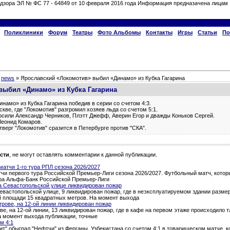
дзора ЭЛ № ФС 77 - 64849 от 10 февраля 2016 года Информация предназачена лицам 
Поликлиники
Форум
Театры
Фото Альбомы
Контакты
Игры
Статьи
По
»
news
» Ярославский «Локомотив» выбил «Динамо» из Кубка Гагарина
выбил «Динамо» из Кубка Гагарина
амо» из Кубка Гагарина победив в серии со счетом 4:3.
ве, где "Локомотив" разгромил хозяев льда со счетом 5:1.
осили Александр Черников, Плэтт Джефф, Аверин Егор и дважды Коньков Сергей.
Леонид Комаров.
верг "Локомотив" сразится в Петербурге против "СКА".
сти
, не могут оставлять комментарии к данной публикации.
атчи 1-го тура РПЛ сезона 2026/2027
и первого тура Российской Премьер-Лиги сезона 2026/2027. Футбольный матч, которы
тура Альфа-Банк Российской Премьер-Лиги
а Севастопольской улице ликвидирован пожар
евастопольской улице, 9 ликвидирован пожар, где в неэксплуатируемом здании разме
й площади 15 квадратных метров. На момент выхода
трове, на 12-ой линии ликвидирован пожар
ве, на 12-ой линии, 13 ликвидирован пожар, где в кафе на первом этаже происходило 
а момент выхода публикации, точные
м 4:1
т" обыграл "Нефтчи" из Ферганы, Узбекистана со счетом 4:1 в товарищеском матче, 