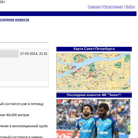
18+
Главная
|
Регистрация
|
Войти
следние новости
Карта Санкт-Петербурга
17-03-2014, 21:41
Последние новости ФК "Зенит":
й состоится уже в пятницу,
ром 40х300 метров
тление в вентиляционной трубе
который состоялся в рамках