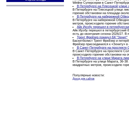
Winline Суперсерии в Санкт-Петербур
В Петербурге на Плесецкой улице 
В Петербурге на Плесецкой улице ли
горение обстановки на площади окол
В Петербурге на набережной Обво
В Петербурге на набережной Обводног
метров, происходило горение обстано
Айк Ирэбу перешел в петербургски
Айк Ирэбу перешел в петербургский б
есть до окончания сезона-2026/27. В
Трент Фрейзер покинул БК "Зенит"
Баскетболист Трент Фрейзер и петерб
Фрейзер присоединился к «Зениту» в 
В Санкт-Петербурге на проспекте 
В Санкт-Петербурге на проспекте Сол
происходило горение обстановки на 
В Петербурге на улице Марата лик
В Петербурге на улице Марата, 36-38
квадратных метров, происходило гор
Популярные новости:
Доход для сайтов