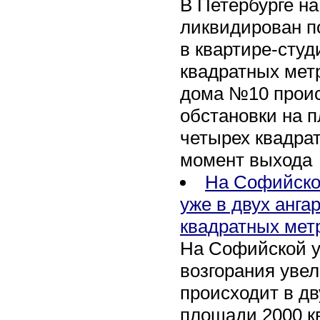
В Петербурге н
ликвидирован п
в квартире-сту
квадратных метр
дома №10 проис
обстановки на 
четырех квадра
момент выхода
На Софийско
уже в двух анга
квадратных мет
На Софийской у
возгорания уве
происходит в дв
площади 2000 к