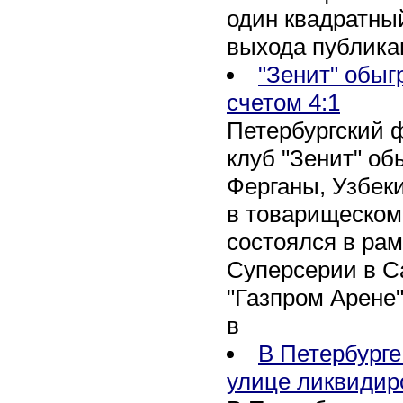
один квадратны
выхода публика
"Зенит" обыг
счетом 4:1
Петербургский 
клуб "Зенит" об
Ферганы, Узбеки
в товарищеском
состоялся в рам
Суперсерии в Са
"Газпром Арене
в
В Петербурге
улице ликвидир