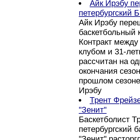
Айк Ирэбу п
петербургский Б
Айк Ирэбу пере
баскетбольный к
Контракт между
клубом и 31-ле
рассчитан на оди
окончания сезон
прошлом сезоне
Ирэбу
Трент Фрейзе
"Зенит"
Баскетболист Т
петербургский 
"Зенит" расторг