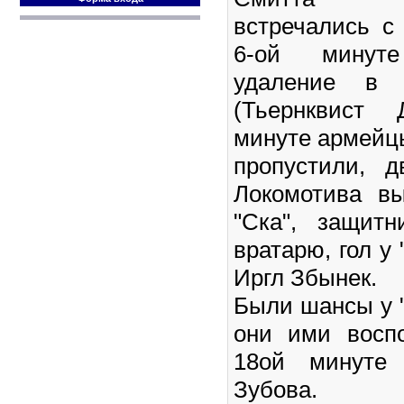
встречались с
6-ой минут
удаление в 
(Тьернквист 
минуте армейц
пропустили, 
Локомотива в
"Ска", защит
вратарю, гол у
Иргл Збынек.
Были шансы у "
они ими восп
18ой минуте 
Зубова.