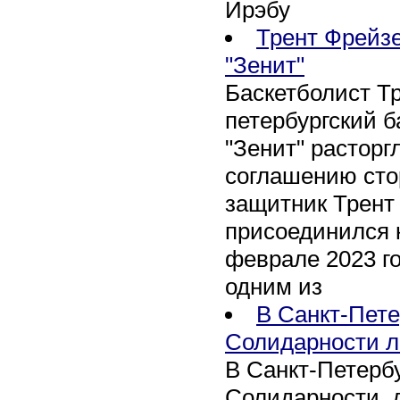
Ирэбу
Трент Фрейзе
"Зенит"
Баскетболист Т
петербургский 
"Зенит" расторг
соглашению сто
защитник Трент
присоединился 
феврале 2023 го
одним из
В Санкт-Пете
Солидарности л
В Санкт-Петербу
Солидарности, д