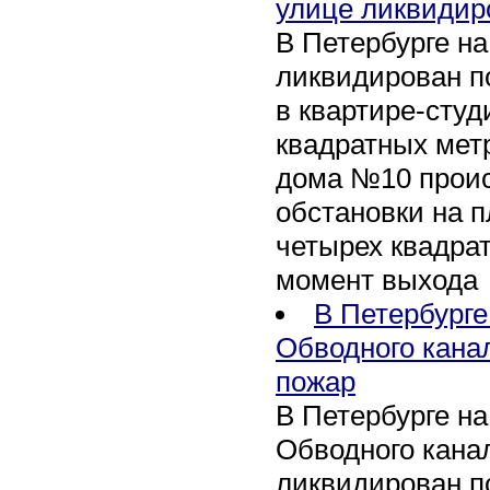
улице ликвидир
В Петербурге н
ликвидирован п
в квартире-сту
квадратных метр
дома №10 проис
обстановки на 
четырех квадра
момент выхода
В Петербурге
Обводного кана
пожар
В Петербурге н
Обводного канал
ликвидирован по