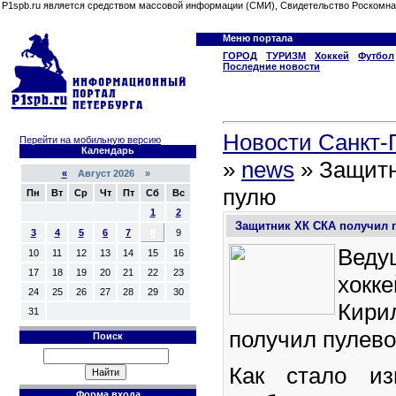
P1spb.ru является средством массовой информации (СМИ), Свидетельство Роскомна
Меню портала
ГОРОД
ТУРИЗМ
Хоккей
Футбол
Последние новости
Новости Санкт-П
Перейти на мобильную версию
Календарь
»
news
» Защитн
«
Август 2026 »
пулю
Пн
Вт
Ср
Чт
Пт
Сб
Вс
1
2
Защитник ХК СКА получил 
3
4
5
6
7
8
9
Вед
10
11
12
13
14
15
16
17
18
19
20
21
22
23
хокк
24
25
26
27
28
29
30
Кир
31
получил пулево
Поиск
Как стало из
Форма входа