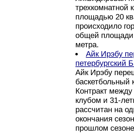
трехкомнатной к
площадью 20 кв
происходило го
общей площади 
метра.
Айк Ирэбу п
петербургский Б
Айк Ирэбу пере
баскетбольный к
Контракт между
клубом и 31-ле
рассчитан на оди
окончания сезон
прошлом сезоне