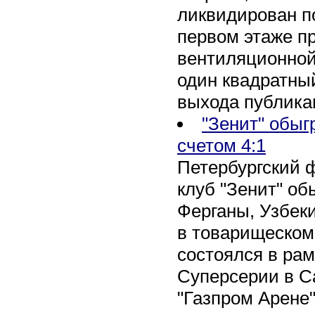
ликвидирован по
первом этаже п
вентиляционной
один квадратны
выхода публика
"Зенит" обыг
счетом 4:1
Петербургский 
клуб "Зенит" об
Ферганы, Узбеки
в товарищеском
состоялся в рам
Суперсерии в Са
"Газпром Арене