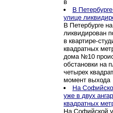
в
В Петербурге
улице ликвидир
В Петербурге н
ликвидирован п
в квартире-сту
квадратных метр
дома №10 проис
обстановки на 
четырех квадра
момент выхода
На Софийско
уже в двух анга
квадратных мет
На Софийской у