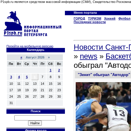
P1spb.ru является средством массовой информации (СМИ), Свидетельство Роскомна
Меню портала
ГОРОД
ТУРИЗМ
Хоккей
Футбол
Последние новости
Новости Санкт-П
Перейти на мобильную версию
Календарь
»
news
»
Баскет
«
Август 2026 »
обыграл "Автодо
Пн
Вт
Ср
Чт
Пт
Сб
Вс
1
2
"Зенит" обыграл "Автодор" 
3
4
5
6
7
8
9
10
11
12
13
14
15
16
17
18
19
20
21
22
23
24
25
26
27
28
29
30
31
Поиск
Форма входа