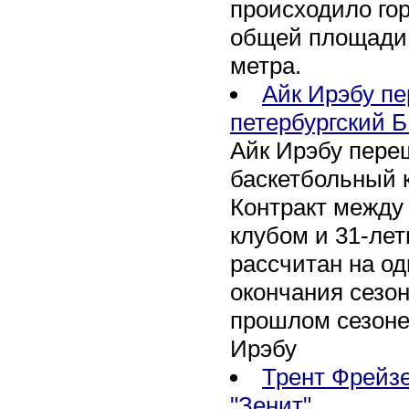
происходило го
общей площади 
метра.
Айк Ирэбу п
петербургский Б
Айк Ирэбу пере
баскетбольный к
Контракт между
клубом и 31-ле
рассчитан на оди
окончания сезон
прошлом сезоне
Ирэбу
Трент Фрейзе
"Зенит"