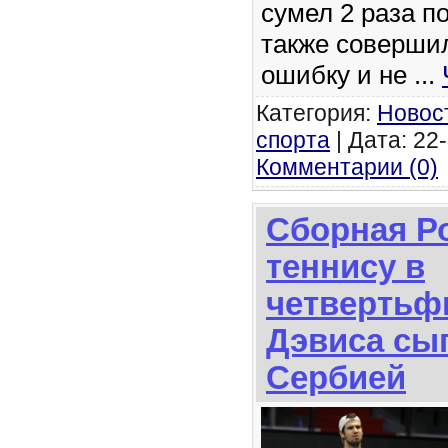
сумел 2 раза п
также соверши
ошибку и не
...
Категория:
Новос
спорта
| Дата: 22-
Комментарии (0)
Сборная Р
теннису в
четвертьф
Дэвиса сыг
Сербией