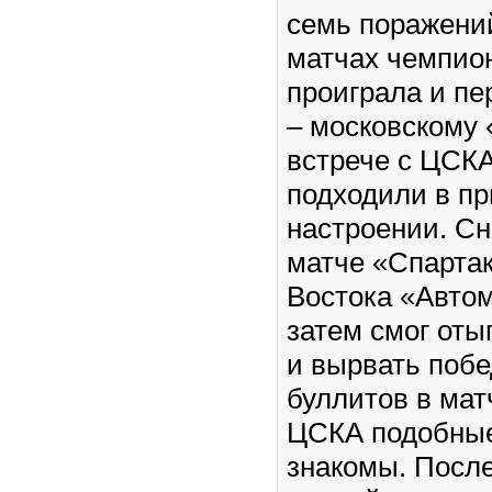
семь поражени
матчах чемпион
проиграла и пе
– московскому 
встрече с ЦСК
подходили в п
настроении. С
матче «Спарта
Востока «Автом
затем смог отыг
и вырвать побе
буллитов в мат
ЦСКА подобные
знакомы. Посл