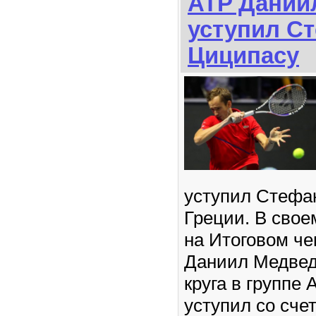
ATP Дании
уступил С
Циципасу
уступил Стефа
Греции. В сво
на Итоговом ч
Даниил Медвед
круга в группе 
уступил со счето