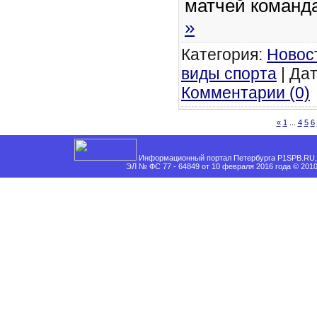
матчей команд
»
Категория:
Новос
виды спорта
| Дат
Комментарии (0)
«
1
...
4
5
6
Информационный портал Петербурга P1SPB.RU, 
ЭЛ № ФС 77 - 64849 от 10 февраля 2016 года © 201