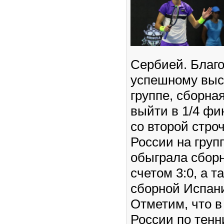
Сербией. Благ
успешному выс
группе, сборна
выйти в 1/4 фи
со второй стро
России на груп
обыграла сбор
счетом 3:0, а т
сборной Испани
Отметим, что в
России по тен