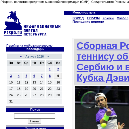
P1spb.ru является средством массовой информации (СМИ), Свидетельство Роскомна
Меню портала
ГОРОД
ТУРИЗМ
Хоккей
Футбол
Последние новости
Сборная Р
Перейти на мобильную версию
Календарь
теннису о
«
Август 2026 »
Пн
Вт
Ср
Чт
Пт
Сб
Вс
Сербию и 
1
2
Кубка Дэв
3
4
5
6
7
8
9
10
11
12
13
14
15
16
17
18
19
20
21
22
23
24
25
26
27
28
29
30
31
Поиск
Форма входа