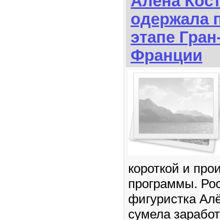
Алёна Кос
одержала 
этапе Гран
Франции
короткой и про
программы. Ро
фигуристка Ал
сумела заработ