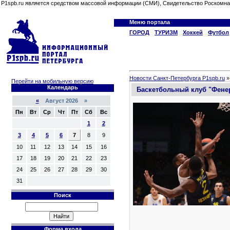
P1spb.ru является средством массовой информации (СМИ), Свидетельство Роскомна
Меню портала
ГОРОД
ТУРИЗМ
Хоккей
Футбол
Новости Санкт-Петербурга P1spb.ru
Перейти на мобильную версию
Календарь
Баскетбольный клуб "Фенер
«
Август 2026 »
Пн
Вт
Ср
Чт
Пт
Сб
Вс
1
2
3
4
5
6
7
8
9
10
11
12
13
14
15
16
17
18
19
20
21
22
23
24
25
26
27
28
29
30
31
Поиск
Форма входа