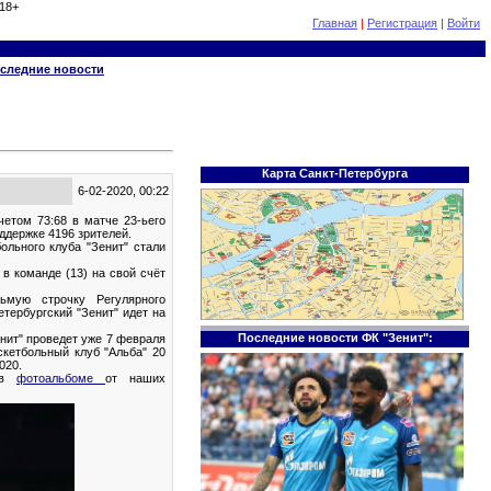
18+
Главная
|
Регистрация
|
Войти
следние новости
Карта Санкт-Петербурга
6-02-2020, 00:22
четом 73:68 в матче 23-ьего
ддержке 4196 зрителей.
ольного клуба "Зенит" стали
в команде (13) на свой счёт
ьмую строчку Регулярного
тербургский "Зенит" идет на
Последние новости ФК "Зенит":
нит" проведет уже 7 февраля
скетбольный клуб "Альба" 20
020.
 в
фотоальбоме
от наших