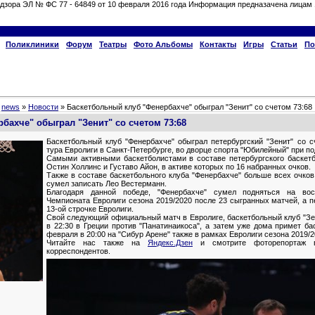
дзора ЭЛ № ФС 77 - 64849 от 10 февраля 2016 года Информация предназачена лицам 
Поликлиники
Форум
Театры
Фото Альбомы
Контакты
Игры
Статьи
По
»
news
»
Новости
» Баскетбольный клуб "Фенербахче" обыграл "Зенит" со счетом 73:68
бахче" обыграл "Зенит" со счетом 73:68
Баскетбольный клуб "Фенербахче" обыграл петербургский "Зенит" со с
тура Евролиги в Санкт-Петербурге, во дворце спорта "Юбилейный" при по
Самыми активными баскетболистами в составе петербургского баскетб
Остин Холлинс и Густаво Айон, в активе которых по 16 набранных очков.
Также в составе баскетбольного клуба "Фенербахче" больше всех очков 
сумел записать Лео Вестерманн.
Благодаря данной победе, "Фенербахче" сумел подняться на вос
Чемпионата Евролиги сезона 2019/2020 после 23 сыгранных матчей, а пе
13-ой строчке Евролиги.
Свой следующий официальный матч в Евролиге, баскетбольный клуб "Зе
в 22:30 в Греции против "Панатинаикоса", а затем уже дома примет ба
февраля в 20:00 на "Сибур Арене" также в рамках Евролиги сезона 2019/2
Читайте нас также на
Яндекс.Дзен
и смотрите фоторепортаж
корреспондентов.