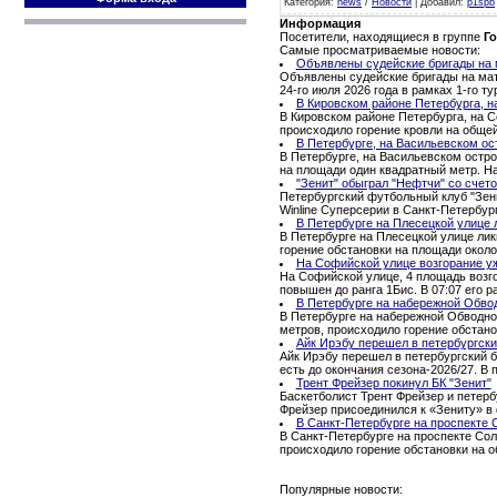
Категория
:
news
/
Новости
|
Добавил
:
p1spb
Информация
Посетители, находящиеся в группе
Го
Самые просматриваемые новости:
Объявлены судейские бригады на м
Объявлены судейские бригады на матч
24-го июля 2026 года в рамках 1-го 
В Кировском районе Петербурга, н
В Кировском районе Петербурга, на С
происходило горение кровли на обще
В Петербурге, на Васильевском ос
В Петербурге, на Васильевском остро
на площади один квадратный метр. Н
"Зенит" обыграл "Нефтчи" со счето
Петербургский футбольный клуб "Зени
Winline Суперсерии в Санкт-Петербур
В Петербурге на Плесецкой улице 
В Петербурге на Плесецкой улице ли
горение обстановки на площади окол
На Софийской улице возгорание уж
На Софийской улице, 4 площадь возго
повышен до ранга 1Бис. В 07:07 его ра
В Петербурге на набережной Обво
В Петербурге на набережной Обводног
метров, происходило горение обстано
Айк Ирэбу перешел в петербургски
Айк Ирэбу перешел в петербургский б
есть до окончания сезона-2026/27. В
Трент Фрейзер покинул БК "Зенит"
Баскетболист Трент Фрейзер и петерб
Фрейзер присоединился к «Зениту» в 
В Санкт-Петербурге на проспекте 
В Санкт-Петербурге на проспекте Сол
происходило горение обстановки на 
Популярные новости: