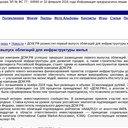
дзора ЭЛ № ФС 77 - 64849 от 10 февраля 2016 года Информация предназачена лицам 
Поликлиники
Форум
Театры
Фото Альбомы
Контакты
Игры
Статьи
По
»
news
»
Новости
» ДОМ.РФ разместил первый выпуск облигаций для инфраструктуры 
выпуск облигаций для инфраструктуры жилья
ере компании ДОМ.РФ успешно завершил размещение первого выпуска облигаций.
ие социальной инфраструктуры для развития городов, а также строительства ж
резидента Российской Федерации, станет одним из важнейших инструментов привле
е.ру» заявили в пресс-службе компании ДОМ.РФ.
 в работе нового механизма финансирования проектов создания инфраструктуры дл
регионов инструмент позволит обеспечить новые жилые микрорайоны школами, д
ь — улучшение качества жизни людей, именно на это направлена работа Института 
тор компании ДОМ.РФ.
ий с погашением в ноябре 2024 года был размещен в объеме 10 миллиардов рублей.
турные облигации» (на 100 процентов принадлежит АО «ДОМ.РФ»), а агентом
к была сформирована более чем трехкратная переподписка, что позволило установить
нный интерес инвестиционного сообщества. В размещении приняли участие все
родные. Ставка купона на уровне лучших российских эмитентов подтверждает интере
 Федорко, заместитель генерального директора ДОМ.РФ.
едитное качество облигаций подтверждено рейтингом «AAA(RU)» от агентства АКРА
андартам в области ответственного инвестирования — принципам социальных
капитала (International Capital Market Association, ICMA). Соответствующее незав
Эксперт РА.