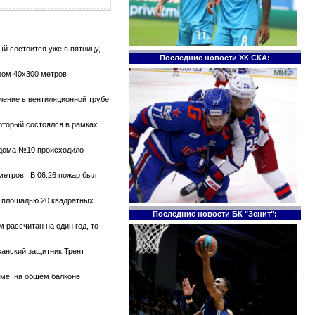
й состоится уже в пятницу,
Последние новости ХК СКА:
ром 40х300 метров
тление в вентиляционной трубе
который состоялся в рамках
е дома №10 происходило
метров. В 06:26 пожар был
те площадью 20 квадратных
Последние новости БК "Зенит":
 рассчитан на один год, то
канский защитник Трент
оме, на общем балконе