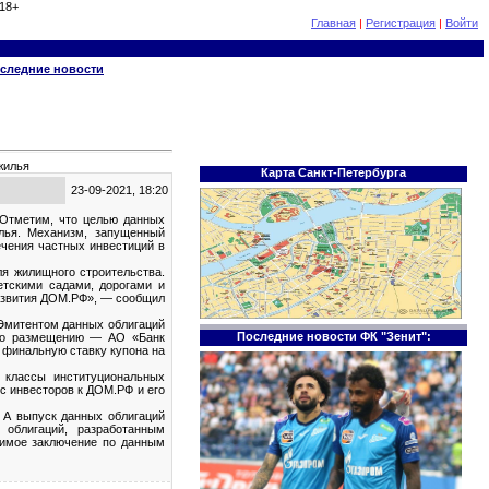
18+
Главная
|
Регистрация
|
Войти
следние новости
жилья
Карта Санкт-Петербурга
23-09-2021, 18:20
 Отметим, что целью данных
илья. Механизм, запущенный
чения частных инвестиций в
я жилищного строительства.
етскими садами, дорогами и
развития ДОМ.РФ», — сообщил
 Эмитентом данных облигаций
Последние новости ФК "Зенит":
 по размещению — АО «Банк
 финальную ставку купона на
 классы институциональных
с инвесторов к ДОМ.РФ и его
. А выпуск данных облигаций
 облигаций, разработанным
исимое заключение по данным