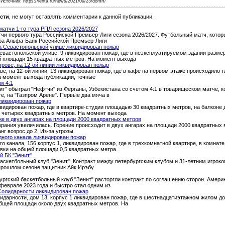
Источник: https://lenta.ru/news/2021/09/23/domrf/
сти
, не могут оставлять комментарии к данной публикации.
атчи 1-го тура РПЛ сезона 2026/2027
и первого тура Российской Премьер-Лиги сезона 2026/2027. Футбольный матч, которы
тура Альфа-Банк Российской Премьер-Лиги
а Севастопольской улице ликвидирован пожар
евастопольской улице, 9 ликвидирован пожар, где в неэксплуатируемом здании разме
й площади 15 квадратных метров. На момент выхода
трове, на 12-ой линии ликвидирован пожар
ве, на 12-ой линии, 13 ликвидирован пожар, где в кафе на первом этаже происходило 
а момент выхода публикации, точные
м 4:1
т" обыграл "Нефтчи" из Ферганы, Узбекистана со счетом 4:1 в товарищеском матче, 
ге, на "Газпром Арене". Первые два мяча в
ликвидирован пожар
квидирован пожар, где в квартире-студии площадью 30 квадратных метров, на балкон
о четырех квадратных метров. На момент выхода
е в двух ангарах на площади 2000 квадратных метров
рания увеличилась. Горение происходит в двух ангарах на площади 2000 квадратных 
нг возрос до 2. Из-за угрозы
дного канала ликвидирован пожар
о канала, 156 корпус 1, ликвидирован пожар, где в трехкомнатной квартире, в комна
вки на общей площади 0,5 квадратных метра.
й БК "Зенит"
аскетбольный клуб "Зенит". Контракт между петербургским клубом и 31-летним игроком
 прошлом сезоне защитник Айк Ирэбу
ургский баскетбольный клуб "Зенит" расторгли контракт по соглашению сторон. Амери
феврале 2023 года и быстро стал одним из
Солидарности ликвидирован пожар
идарности, дом 13, корпус 1 ликвидирован пожар, где в шестнадцатиэтажном жилом д
общей площади около двух квадратных метров. На