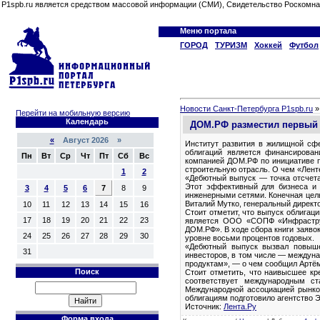
P1spb.ru является средством массовой информации (СМИ), Свидетельство Роскомна
Меню портала
ГОРОД
ТУРИЗМ
Хоккей
Футбол
Новости Санкт-Петербурга P1spb.ru
Перейти на мобильную версию
Календарь
ДОМ.РФ разместил первый 
«
Август 2026 »
Институт развития в жилищной сф
облигаций является финансирован
Пн
Вт
Ср
Чт
Пт
Сб
Вс
компанией ДОМ.РФ по инициативе п
строительную отрасль. О чем «Лент
1
2
«Дебютный выпуск — точка отсчета
Этот эффективный для бизнеса и 
3
4
5
6
7
8
9
инженерными сетями. Конечная цел
Виталий Мутко, генеральный дирек
10
11
12
13
14
15
16
Стоит отметит, что выпуск облигац
17
18
19
20
21
22
23
является ООО «СОПФ «Инфраструк
ДОМ.РФ». В ходе сбора книги заяво
24
25
26
27
28
29
30
уровне восьми процентов годовых.
«Дебютный выпуск вызвал повыше
31
инвесторов, в том числе — междуна
продуктам», — о чем сообщил Артём
Поиск
Стоит отметить, что наивысшее кр
соответствует международным ст
Международной ассоциацией рынков 
облигациям подготовило агентство 
Источник: ​
Лента.Ру
Форма входа