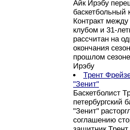
Айк Ирэбу пере
баскетбольный к
Контракт между
клубом и 31-ле
рассчитан на оди
окончания сезон
прошлом сезоне
Ирэбу
Трент Фрейзе
"Зенит"
Баскетболист Т
петербургский 
"Зенит" расторг
соглашению сто
защитник Трент