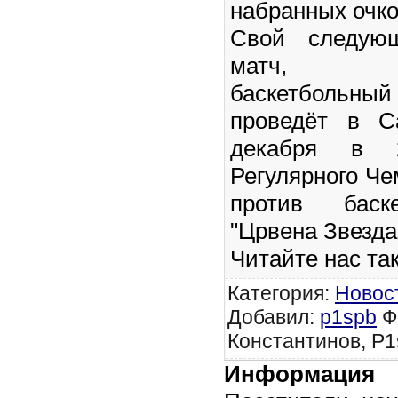
набранных очко
Свой следую
матч, пе
баскетбольн
проведёт в Са
декабря в 
Регулярного Че
против баске
"Црвена Звезда
Читайте нас та
Категория
:
Новос
Добавил
:
p1spb
Ф
Константинов, P1
Информация