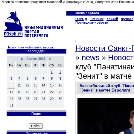
P1spb.ru является средством массовой информации (СМИ), Свидетельство Роскомна
Меню портала
ГОРОД
ТУРИЗМ
Хоккей
Футбол
Последние новости
Новости Санкт-П
Перейти на мобильную версию
Календарь
»
news
»
Новост
«
Август 2026 »
клуб "Панатина
Пн
Вт
Ср
Чт
Пт
Сб
Вс
1
2
"Зенит" в матче
3
4
5
6
7
8
9
Баскетбольный клуб "Пана
10
11
12
13
14
15
16
"Зенит" в матче Евролиги
17
18
19
20
21
22
23
24
25
26
27
28
29
30
31
Поиск
Форма входа