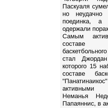
Паскуаля сумел
но неудачно 
поединка, а
одержали пора
Самым акти
составе п
баскетбольно
стал Джордан
которого 15 на
составе баск
"Панатина
активными 
Неманья Нед
Папаяннис, в а