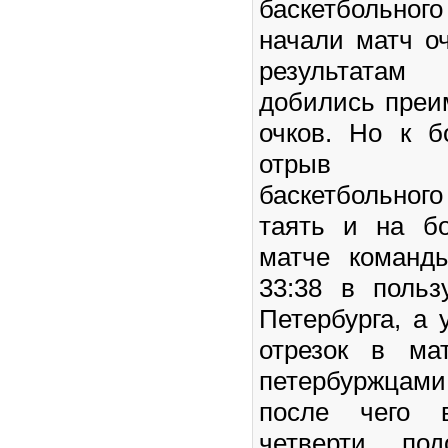
баскетбольно
начали матч о
результатам 
добились преи
очков. Но к 
отрыв пе
баскетбольного
таять и на б
матче команд
33:38 в польз
Петербурга, а 
отрезок в ма
петербуржцами
после чего в
четверти под