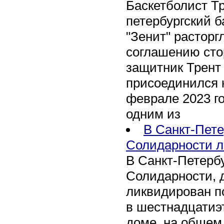
Баскетболист Т
петербургский 
"Зенит" расторг
соглашению сто
защитник Трент
присоединился 
феврале 2023 го
одним из
В Санкт-Пете
Солидарности л
В Санкт-Петербу
Солидарности, д
ликвидирован п
в шестнадцати
доме, на общем