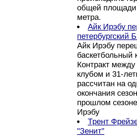
общей площади 
метра.
Айк Ирэбу п
петербургский Б
Айк Ирэбу пере
баскетбольный к
Контракт между
клубом и 31-ле
рассчитан на оди
окончания сезон
прошлом сезоне
Ирэбу
Трент Фрейзе
"Зенит"