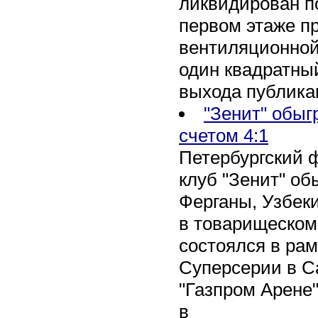
ликвидирован по
первом этаже п
вентиляционной
один квадратны
выхода публика
"Зенит" обыг
счетом 4:1
Петербургский 
клуб "Зенит" об
Ферганы, Узбеки
в товарищеском
состоялся в рам
Суперсерии в Са
"Газпром Арене
в