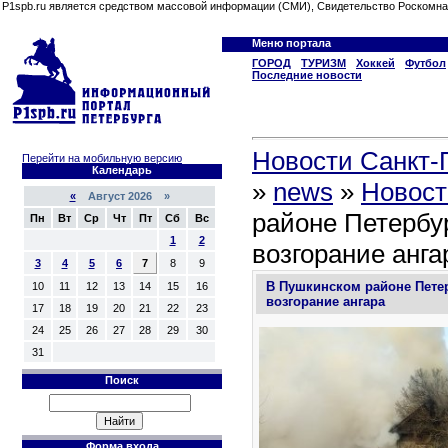
P1spb.ru является средством массовой информации (СМИ), Свидетельство Роскомна
Меню портала
ГОРОД
ТУРИЗМ
Хоккей
Футбол
Последние новости
Новости Санкт-П
Перейти на мобильную версию
Календарь
»
news
»
Новост
«
Август 2026 »
районе Петербу
Пн
Вт
Ср
Чт
Пт
Сб
Вс
1
2
возгорание анга
3
4
5
6
7
8
9
В Пушкинском районе Пете
10
11
12
13
14
15
16
возгорание ангара
17
18
19
20
21
22
23
24
25
26
27
28
29
30
31
Поиск
Форма входа