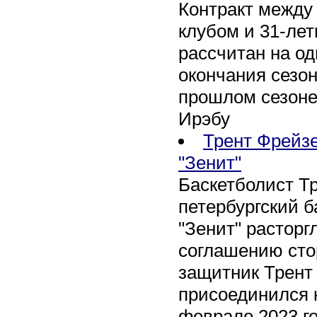
Контракт между
клубом и 31-ле
рассчитан на оди
окончания сезон
прошлом сезоне
Ирэбу
Трент Фрейзе
"Зенит"
Баскетболист Т
петербургский 
"Зенит" расторг
соглашению сто
защитник Трент
присоединился 
феврале 2023 го