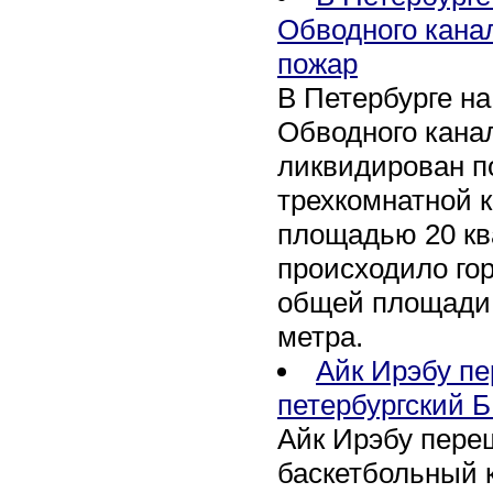
Обводного кана
пожар
В Петербурге н
Обводного канал
ликвидирован по
трехкомнатной к
площадью 20 кв
происходило го
общей площади 
метра.
Айк Ирэбу п
петербургский Б
Айк Ирэбу пере
баскетбольный к