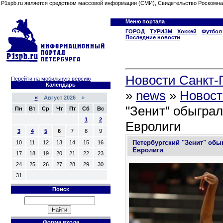
P1spb.ru является средством массовой информации (СМИ), Свидетельство Роскомна
Меню портала
ГОРОД
ТУРИЗМ
Хоккей
Футбол
Последние новости
Новости Санкт-П
Перейти на мобильную версию
Календарь
»
news
»
Новост
«
Август 2026 »
"Зенит" обыграл
Пн
Вт
Ср
Чт
Пт
Сб
Вс
1
2
Евролиги
3
4
5
6
7
8
9
Петербургский "Зенит" обы
10
11
12
13
14
15
16
Евролиги
17
18
19
20
21
22
23
24
25
26
27
28
29
30
31
Поиск
Форма входа