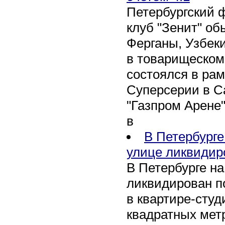
Петербургский 
клуб "Зенит" об
Ферганы, Узбеки
в товарищеском
состоялся в рам
Суперсерии в Са
"Газпром Арене
в
В Петербурге
улице ликвидир
В Петербурге н
ликвидирован п
в квартире-сту
квадратных метр