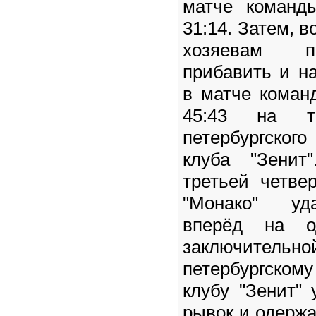
матче команд
31:14. Затем, в
хозяевам п
прибавить и н
в матче коман
45:43 на т
петербургско
клуба "Зенит
третьей четве
"Монако" уд
вперёд на о
заключител
петербургско
клубу "Зенит"
рывок и одержа