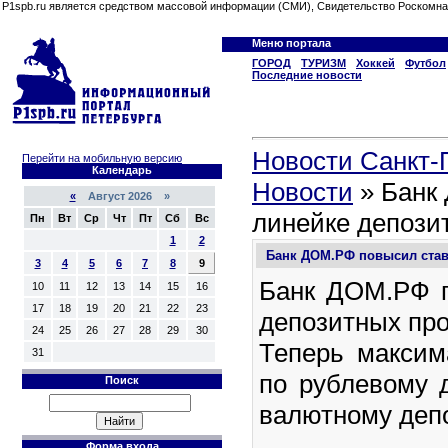
P1spb.ru является средством массовой информации (СМИ), Свидетельство Роскомна
Меню портала
ГОРОД
ТУРИЗМ
Хоккей
Футбол
Последние новости
Новости Санкт-П
Перейти на мобильную версию
Календарь
Новости
» Банк
«
Август 2026 »
линейке депози
Пн
Вт
Ср
Чт
Пт
Сб
Вс
1
2
Банк ДОМ.РФ повысил став
3
4
5
6
7
8
9
Банк ДОМ.РФ п
10
11
12
13
14
15
16
17
18
19
20
21
22
23
депозитных про
24
25
26
27
28
29
30
Теперь максим
31
по рублевому д
Поиск
валютному депо
Форма входа