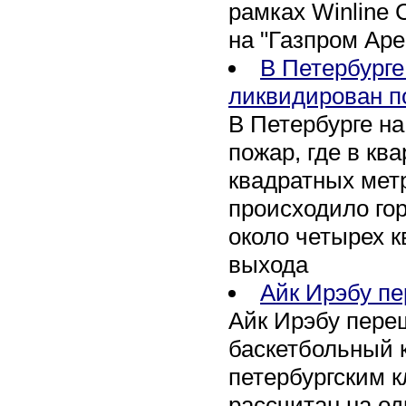
рамках Winline 
на "Газпром Аре
В Петербурге
ликвидирован п
В Петербурге н
пожар, где в кв
квадратных мет
происходило го
около четырех 
выхода
Айк Ирэбу пе
Айк Ирэбу пере
баскетбольный к
петербургским к
рассчитан на од