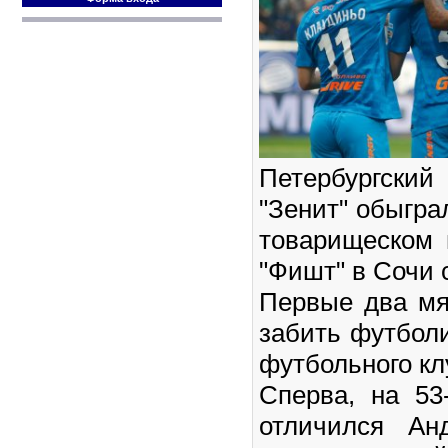
Петербургски
"Зенит" обыгра
товарищеском 
"Фишт" в Сочи с
Первые два мя
забить футболи
футбольного кл
Сперва, на 53
отличился Ан