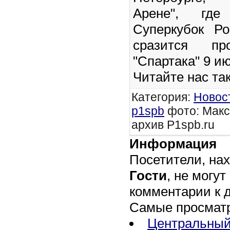
Арене", гд
Суперкубок Р
сразится про
"Спартака" 9 ию
Читайте нас та
Категория
:
Новос
p1spb
фото: Макс
архив P1spb.ru
Информация
Посетители, на
Гости
, не могут
комментарии к 
Самые просмат
Центральный