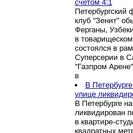
счетом 4:1
Петербургский 
клуб "Зенит" об
Ферганы, Узбеки
в товарищеском
состоялся в рам
Суперсерии в Са
"Газпром Арене
в
В Петербурге
улице ликвидир
В Петербурге н
ликвидирован п
в квартире-сту
квадратных метр