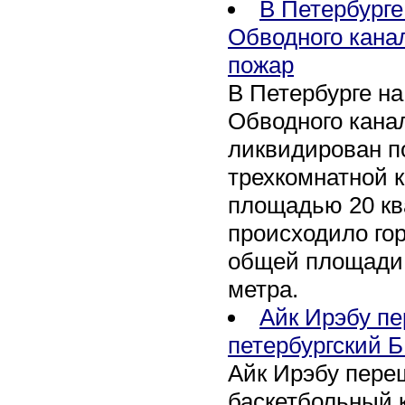
В Петербурге
Обводного кана
пожар
В Петербурге н
Обводного канал
ликвидирован по
трехкомнатной к
площадью 20 кв
происходило го
общей площади 
метра.
Айк Ирэбу п
петербургский Б
Айк Ирэбу пере
баскетбольный к