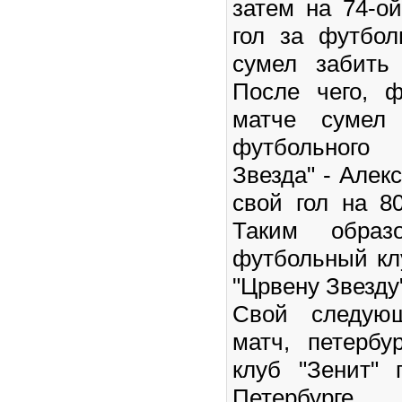
затем на 74-о
гол за футбол
сумел забить
После чего, 
матче сумел 
футбольного
Звезда" - Алек
свой гол на 8
Таким образо
футбольный кл
"Црвену Звезду"
Свой следую
матч, петербу
клуб "Зенит" 
Петербурге