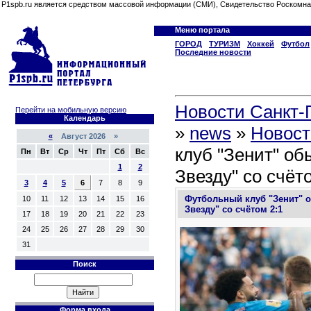
P1spb.ru является средством массовой информации (СМИ), Свидетельство Роскомна
Меню портала
ГОРОД
ТУРИЗМ
Хоккей
Футбол
Последние новости
Новости Санкт-П
Перейти на мобильную версию
Календарь
»
news
»
Новост
«
Август 2026 »
клуб "Зенит" об
Пн
Вт
Ср
Чт
Пт
Сб
Вс
1
2
Звезду" со счёт
3
4
5
6
7
8
9
Футбольный клуб "Зенит" 
10
11
12
13
14
15
16
Звезду" со счётом 2:1
17
18
19
20
21
22
23
24
25
26
27
28
29
30
31
Поиск
Форма входа