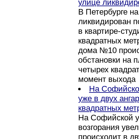
улице ликвидир
В Петербурге н
ликвидирован п
в квартире-сту
квадратных метр
дома №10 проис
обстановки на 
четырех квадра
момент выхода
На Софийско
уже в двух анга
квадратных мет
На Софийской у
возгорания уве
происходит в дв