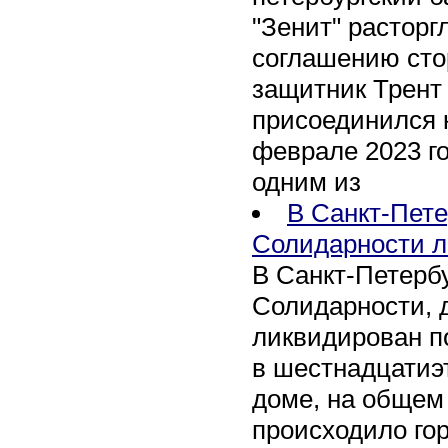
"Зенит" расторг
соглашению сто
защитник Трент
присоединился 
феврале 2023 го
одним из
В Санкт-Пете
Солидарности л
В Санкт-Петербу
Солидарности, д
ликвидирован п
в шестнадцати
доме, на общем
происходило го