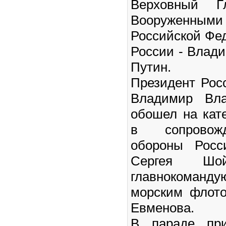
Верховный Гл
Вооружен
Российской Фе
России - Влад
Путин.
Президент Рос
Владимир Вла
обошел на кат
в сопровож
обороны Росс
Сергея Шо
главнокоман
морским флот
Евменова.
В параде при