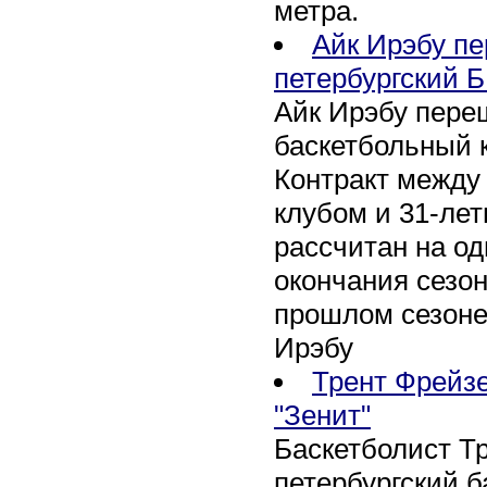
метра.
Айк Ирэбу п
петербургский Б
Айк Ирэбу пере
баскетбольный к
Контракт между
клубом и 31-ле
рассчитан на оди
окончания сезон
прошлом сезоне
Ирэбу
Трент Фрейзе
"Зенит"
Баскетболист Т
петербургский 