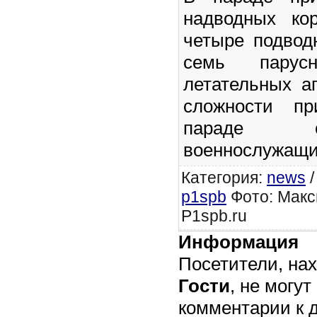
надводных ко
четыре подвод
семь парус
летательных а
сложности пр
параде 
военнослужащи
Категория
:
news
p1spb
Фото: Макс
P1spb.ru
Информация
Посетители, на
Гости
, не могут
комментарии к 