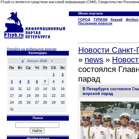
P1spb.ru является средством массовой информации (СМИ), Свидетельство Роскомна
Меню портала
ГОРОД
ТУРИЗМ
Хоккей
Футбол
Последние новости
Новости Санкт-П
Перейти на мобильную версию
Календарь
»
news
»
Новост
«
Август 2026 »
состоялся Глав
Пн
Вт
Ср
Чт
Пт
Сб
Вс
1
2
парад
3
4
5
6
7
8
9
В Петербурге состоялся Гл
10
11
12
13
14
15
16
морской парад
17
18
19
20
21
22
23
24
25
26
27
28
29
30
31
Поиск
Форма входа