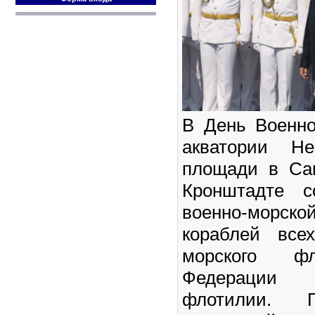
В День Военно
акватории Н
площади в Сан
Кронштадте с
военно-морско
кораблей все
морского фл
Федерации
флотилии. 