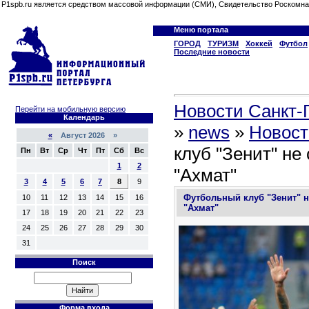
P1spb.ru является средством массовой информации (СМИ), Свидетельство Роскомна
Меню портала
ГОРОД
ТУРИЗМ
Хоккей
Футбол
Последние новости
Новости Санкт-П
Перейти на мобильную версию
Календарь
»
news
»
Новост
«
Август 2026 »
клуб "Зенит" не
Пн
Вт
Ср
Чт
Пт
Сб
Вс
1
2
"Ахмат"
3
4
5
6
7
8
9
Футбольный клуб "Зенит" н
10
11
12
13
14
15
16
"Ахмат"
17
18
19
20
21
22
23
24
25
26
27
28
29
30
31
Поиск
Форма входа