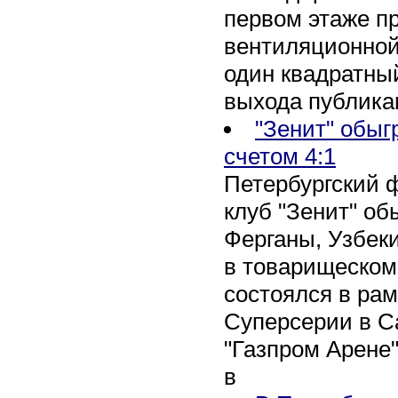
первом этаже п
вентиляционной
один квадратны
выхода публика
"Зенит" обыг
счетом 4:1
Петербургский 
клуб "Зенит" об
Ферганы, Узбеки
в товарищеском
состоялся в рам
Суперсерии в Са
"Газпром Арене
в