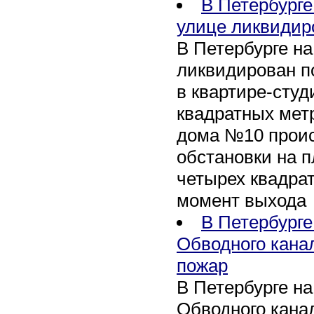
В Петербурге
улице ликвидир
В Петербурге н
ликвидирован п
в квартире-сту
квадратных метр
дома №10 проис
обстановки на 
четырех квадра
момент выхода
В Петербурге
Обводного кана
пожар
В Петербурге н
Обводного канал