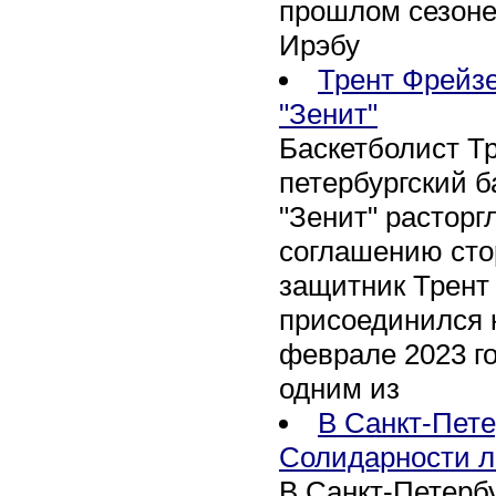
прошлом сезоне
Ирэбу
Трент Фрейзе
"Зенит"
Баскетболист Т
петербургский 
"Зенит" расторг
соглашению сто
защитник Трент
присоединился 
феврале 2023 го
одним из
В Санкт-Пете
Солидарности л
В Санкт-Петербу