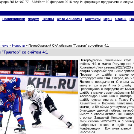
дзора ЭЛ № ФС 77 - 64849 от 10 февраля 2016 года Информация предназачена лицам 
Поликлиники
Форум
Театры
Фото Альбомы
Контакты
Игры
Статьи
По
»
news
»
Новости
» Петербургский СКА обыграл "Трактор" со счётом 4:1
"Трактор" со счётом 4:1
Петербургский хоккейный клуб
счётом 4:1 в матче Регулярного 
Хоккейной Лиги сезона 2022/2023 в
спорта "Ледовый" при 12402 зрител
Первые три шайбы в матче су
петербургского СКА. Сперва, на 5
Яшкин с передачи от Степана Фа
минуте при игре 4 на 5 шайбу 
Гребенщиков с передачи от Миха
шайбу в матче сумел забросить М
Александра Никишина и Дамира 
шайбу сумел отыграть Теэму Пу
Хэмилтона и Кирилла Капустина
матче, на 59-ой минуте сумел уст
Благодаря данной победе, петерб
имеет в своём активе 101 набра
строчке Западной Конференции 
Лиги сезона 2022/2023, а "Тракт
набранных очков и идёт на 
Конференции Континентально
2022/2023.