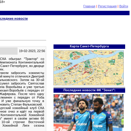
18+
Главная
|
Регистрация
|
Войти
следние новости
Карта Санкт-Петербурга
19-02-2023, 22:56
 СКА обыграл "Трактор" со
Чемпионата Континентальной
 Санкт-Петербурге, во дворце
ях.
мели забросить хоккеисты
-ой минуте отличился Дмитрий
льковского. Затем на 30-ой
сумел забросить Святослав
ила Воробьёва и уже третью
Последние новости ФК "Зенит":
ихаил Воробьёв с передач от
Жафярова. После чего одну
лккинен с передач от Роба
. И уже финальную точку в
ановить Степан Фальковский.
ургский хоккейный клуб СКА
нное очко и идёт на первой
Континентальной Хоккейной
ор" имеет в своём активе 66
10-ой строчке Восточной
й Хоккейной Лиги сезона