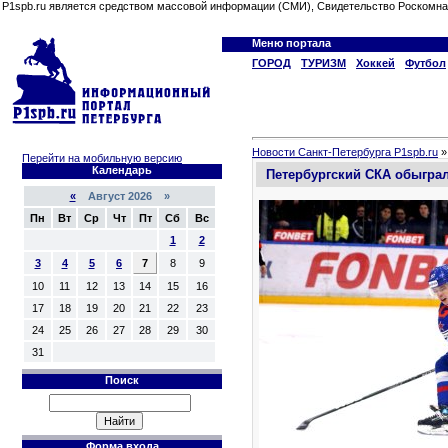
P1spb.ru является средством массовой информации (СМИ), Свидетельство Роскомна
Меню портала
ГОРОД
ТУРИЗМ
Хоккей
Футбол
Новости Санкт-Петербурга P1spb.ru
Перейти на мобильную версию
Календарь
Петербургский СКА обыграл 
«
Август 2026 »
Пн
Вт
Ср
Чт
Пт
Сб
Вс
1
2
3
4
5
6
7
8
9
10
11
12
13
14
15
16
17
18
19
20
21
22
23
24
25
26
27
28
29
30
31
Поиск
Форма входа