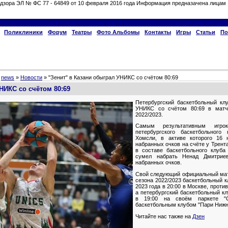
дзора ЭЛ № ФС 77 - 64849 от 10 февраля 2016 года Информация предназачена лицам 
Поликлиники
Форум
Театры
Фото Альбомы
Контакты
Игры
Статьи
По
»
news
»
Новости
» "Зенит" в Казани обыграл УНИКС со счётом 80:69
НИКС со счётом 80:69
Петербургский баскетбольный клу
УНИКС со счётом 80:69 в матч
2022/2023.
Самым результативным игро
петербургского баскетбольного
Хомсли, в активе которого 16 
набранных очков на счёте у Трент
в составе баскетбольного клуб
сумел набрать Ненад Дмитриев
набранных очков.
Свой следующий официальный матч
сезона 2022/2023 баскетбольный 
2023 года в 20:00 в Москве, проти
а петербургский баскетбольный кл
в 19:00 на своём паркете "
баскетбольным клубом "Пари Нижн
Читайте нас также на
Дзен