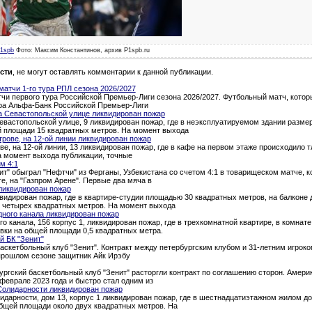
1spb
Фото: Максим Константинов, архив P1spb.ru
сти
, не могут оставлять комментарии к данной публикации.
атчи 1-го тура РПЛ сезона 2026/2027
и первого тура Российской Премьер-Лиги сезона 2026/2027. Футбольный матч, которы
тура Альфа-Банк Российской Премьер-Лиги
а Севастопольской улице ликвидирован пожар
евастопольской улице, 9 ликвидирован пожар, где в неэксплуатируемом здании разме
й площади 15 квадратных метров. На момент выхода
трове, на 12-ой линии ликвидирован пожар
ве, на 12-ой линии, 13 ликвидирован пожар, где в кафе на первом этаже происходило 
а момент выхода публикации, точные
м 4:1
т" обыграл "Нефтчи" из Ферганы, Узбекистана со счетом 4:1 в товарищеском матче, 
ге, на "Газпром Арене". Первые два мяча в
ликвидирован пожар
квидирован пожар, где в квартире-студии площадью 30 квадратных метров, на балкон
о четырех квадратных метров. На момент выхода
дного канала ликвидирован пожар
о канала, 156 корпус 1, ликвидирован пожар, где в трехкомнатной квартире, в комна
вки на общей площади 0,5 квадратных метра.
й БК "Зенит"
аскетбольный клуб "Зенит". Контракт между петербургским клубом и 31-летним игроком
 прошлом сезоне защитник Айк Ирэбу
ургский баскетбольный клуб "Зенит" расторгли контракт по соглашению сторон. Амери
феврале 2023 года и быстро стал одним из
Солидарности ликвидирован пожар
идарности, дом 13, корпус 1 ликвидирован пожар, где в шестнадцатиэтажном жилом д
общей площади около двух квадратных метров. На