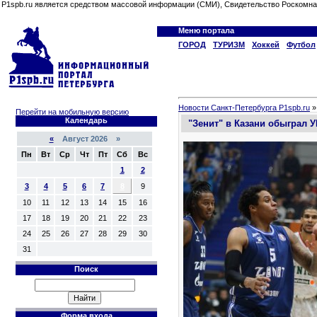
P1spb.ru является средством массовой информации (СМИ), Свидетельство Роскомна
Меню портала
ГОРОД
ТУРИЗМ
Хоккей
Футбол
Новости Санкт-Петербурга P1spb.ru
Перейти на мобильную версию
Календарь
"Зенит" в Казани обыграл У
«
Август 2026 »
Пн
Вт
Ср
Чт
Пт
Сб
Вс
1
2
3
4
5
6
7
8
9
10
11
12
13
14
15
16
17
18
19
20
21
22
23
24
25
26
27
28
29
30
31
Поиск
Форма входа