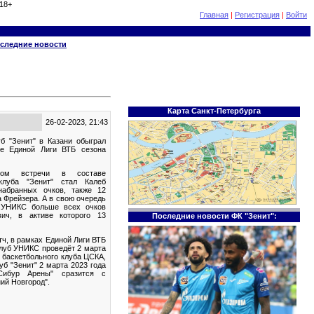
18+
Главная
|
Регистрация
|
Войти
следние новости
Карта Санкт-Петербурга
26-02-2023, 21:43
б "Зенит" в Казани обыграл
е Единой Лиги ВТБ сезона
ком встречи в составе
 клуба "Зенит" стал Калеб
набранных очков, также 12
а Фрейзера. А в свою очередь
а УНИКС больше всех очков
ич, в активе которого 13
Последние новости ФК "Зенит":
, в рамках Единой Лиги ВТБ
клуб УНИКС проведёт 2 марта
в баскетбольного клуба ЦСКА,
уб "Зенит" 2 марта 2023 года
Сибур Арены" сразится с
ий Новгород".