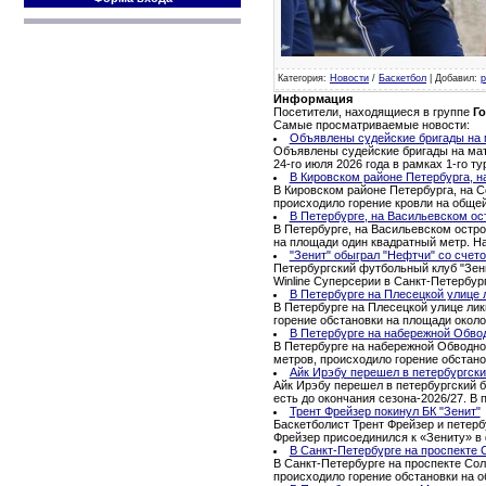
Категория
:
Новости
/
Баскетбол
|
Добавил
:
p
Информация
Посетители, находящиеся в группе
Го
Самые просматриваемые новости:
Объявлены судейские бригады на м
Объявлены судейские бригады на матч
24-го июля 2026 года в рамках 1-го 
В Кировском районе Петербурга, н
В Кировском районе Петербурга, на С
происходило горение кровли на обще
В Петербурге, на Васильевском ос
В Петербурге, на Васильевском остро
на площади один квадратный метр. Н
"Зенит" обыграл "Нефтчи" со счето
Петербургский футбольный клуб "Зени
Winline Суперсерии в Санкт-Петербур
В Петербурге на Плесецкой улице 
В Петербурге на Плесецкой улице ли
горение обстановки на площади окол
В Петербурге на набережной Обво
В Петербурге на набережной Обводног
метров, происходило горение обстано
Айк Ирэбу перешел в петербургски
Айк Ирэбу перешел в петербургский б
есть до окончания сезона-2026/27. В
Трент Фрейзер покинул БК "Зенит"
Баскетболист Трент Фрейзер и петерб
Фрейзер присоединился к «Зениту» в 
В Санкт-Петербурге на проспекте 
В Санкт-Петербурге на проспекте Сол
происходило горение обстановки на 