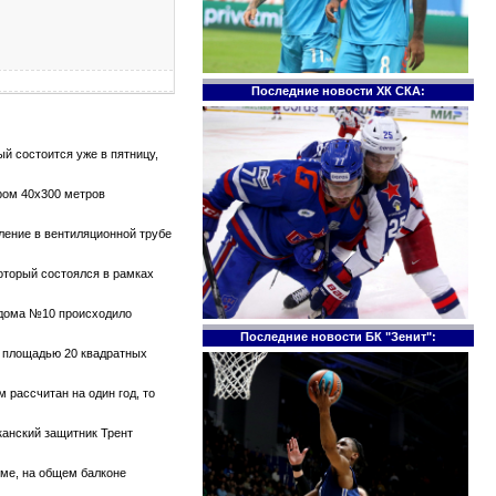
Последние новости ХК СКА:
й состоится уже в пятницу,
ром 40х300 метров
тление в вентиляционной трубе
который состоялся в рамках
е дома №10 происходило
Последние новости БК "Зенит":
те площадью 20 квадратных
 рассчитан на один год, то
канский защитник Трент
оме, на общем балконе