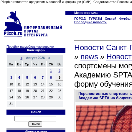
P1spb.ru является средством массовой информации (СМИ), Свидетельство Роскомна
Меню портала
ГОРОД
ТУРИЗМ
Хоккей
Футбол
Последние новости
Новости Санкт-П
Перейти на мобильную версию
Календарь
»
news
»
Новост
«
Август 2026 »
спортсмены мог
Пн
Вт
Ср
Чт
Пт
Сб
Вс
1
2
Академию SPTA
3
4
5
6
7
8
9
форму обучени
10
11
12
13
14
15
16
17
18
19
20
21
22
23
Перспективные спортсмены
24
25
26
27
28
29
30
Академию SPTA на бюджет
31
Поиск
Форма входа