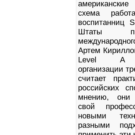
американски
схема рабо
воспитанниц 
Штаты по
международног
Артем Кириллов
Level A м
организации т
считает прак
российских сп
мнению, они 
свой профес
новыми тех
разными под
применить эти 