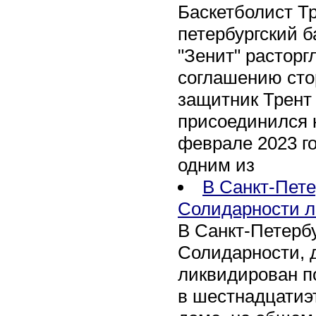
Баскетболист Т
петербургский 
"Зенит" расторг
соглашению сто
защитник Трент
присоединился 
феврале 2023 го
одним из
В Санкт-Пете
Солидарности л
В Санкт-Петербу
Солидарности, д
ликвидирован п
в шестнадцати