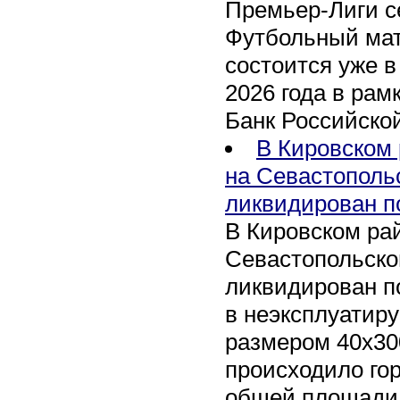
Премьер-Лиги се
Футбольный мат
состоится уже в
2026 года в рам
Банк Российско
В Кировском 
на Севастополь
ликвидирован п
В Кировском рай
Севастопольско
ликвидирован п
в неэксплуатир
размером 40х30
происходило го
общей площади 