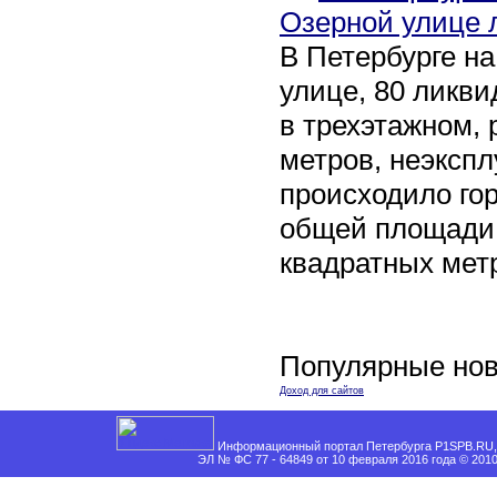
Озерной улице 
В Петербурге н
улице, 80 ликви
в трехэтажном,
метров, неэксп
происходило го
общей площади 
квадратных мет
Популярные нов
Доход для сайтов
Информационный портал Петербурга P1SPB.RU, 
ЭЛ № ФС 77 - 64849 от 10 февраля 2016 года © 201