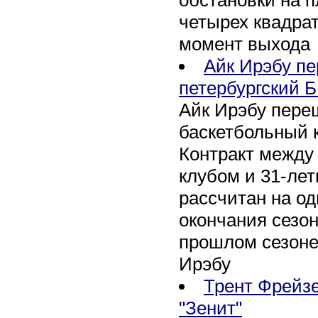
четырех квадра
момент выхода
Айк Ирэбу п
петербургский Б
Айк Ирэбу пере
баскетбольный к
Контракт между
клубом и 31-ле
рассчитан на оди
окончания сезон
прошлом сезоне
Ирэбу
Трент Фрейзе
"Зенит"