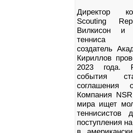
Директор ко
Scouting Re
Вилкисон и 
тенниса Сан
создатель Ак
Кириллов пров
2023 года. Р
события ст
соглашения о
Компания NSR
мира ищет мо
теннисистов 
поступления на
в американск