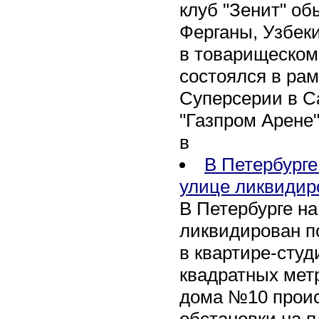
клуб "Зенит" об
Ферганы, Узбеки
в товарищеском
состоялся в рам
Суперсерии в Са
"Газпром Арене
в
В Петербурге
улице ликвидир
В Петербурге н
ликвидирован п
в квартире-сту
квадратных метр
дома №10 проис
обстановки на 