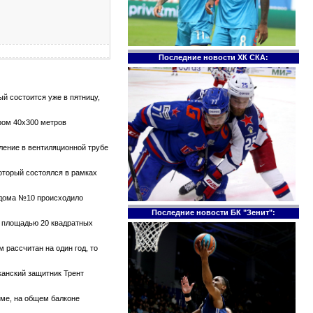
Последние новости ХК СКА:
й состоится уже в пятницу,
ром 40х300 метров
тление в вентиляционной трубе
который состоялся в рамках
е дома №10 происходило
Последние новости БК "Зенит":
те площадью 20 квадратных
 рассчитан на один год, то
канский защитник Трент
оме, на общем балконе