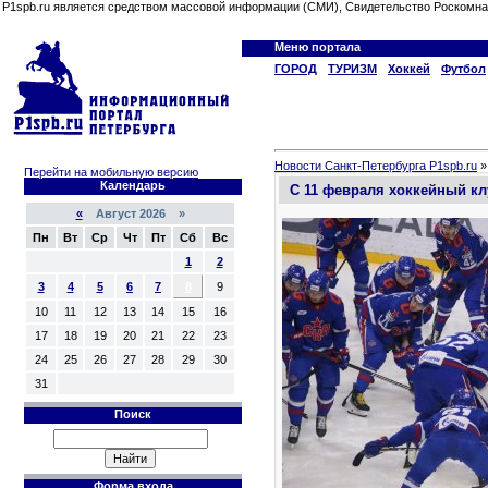
P1spb.ru является средством массовой информации (СМИ), Свидетельство Роскомна
Меню портала
ГОРОД
ТУРИЗМ
Хоккей
Футбол
Новости Санкт-Петербурга P1spb.ru
Перейти на мобильную версию
Календарь
С 11 февраля хоккейный кл
«
Август 2026 »
Пн
Вт
Ср
Чт
Пт
Сб
Вс
1
2
3
4
5
6
7
8
9
10
11
12
13
14
15
16
17
18
19
20
21
22
23
24
25
26
27
28
29
30
31
Поиск
Форма входа