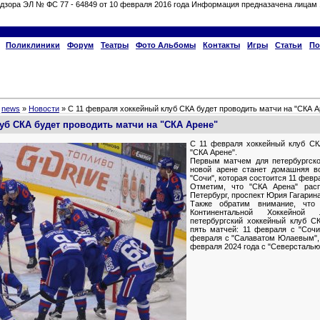
дзора ЭЛ № ФС 77 - 64849 от 10 февраля 2016 года Информация предназачена лицам 
Поликлиники
Форум
Театры
Фото Альбомы
Контакты
Игры
Статьи
По
»
news
»
Новости
» С 11 февраля хоккейный клуб СКА будет проводить матчи на "СКА А
уб СКА будет проводить матчи на "СКА Арене"
С 11 февраля хоккейный клуб СК
"СКА Арене".
Первым матчем для петербургско
новой арене станет домашняя в
"Сочи", которая состоится 11 февр
Отметим, что "СКА Арена" рас
Петербург, проспект Юрия Гагарина
Также обратим внимание, что
Континентальной Хоккейной 
петербургский хоккейный клуб С
пять матчей: 11 февраля с "Сочи
февраля с "Салаватом Юлаевым", 
февраля 2024 года с "Северсталью