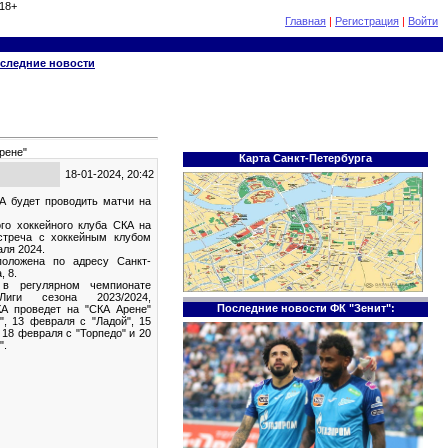
18+
Главная
|
Регистрация
|
Войти
следние новости
рене"
Карта Санкт-Петербурга
18-01-2024, 20:42
А будет проводить матчи на
го хоккейного клуба СКА на
стреча с хоккейным клубом
аля 2024.
положена по адресу Санкт-
, 8.
 в регулярном чемпионате
Лиги сезона 2023/2024,
Последние новости ФК "Зенит":
КА проведет на "СКА Арене"
", 13 февраля с "Ладой", 15
18 февраля с "Торпедо" и 20
".