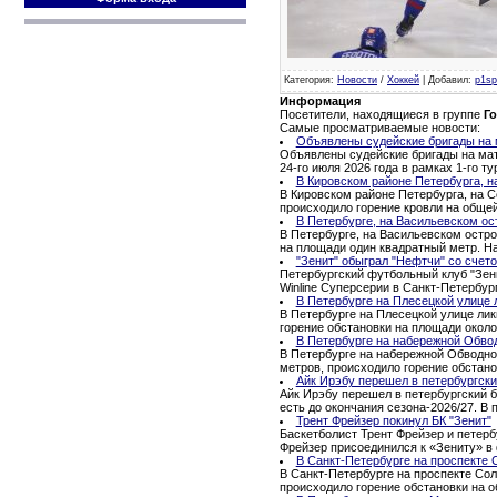
Категория
:
Новости
/
Хоккей
|
Добавил
:
p1sp
Информация
Посетители, находящиеся в группе
Го
Самые просматриваемые новости:
Объявлены судейские бригады на м
Объявлены судейские бригады на матч
24-го июля 2026 года в рамках 1-го 
В Кировском районе Петербурга, н
В Кировском районе Петербурга, на С
происходило горение кровли на обще
В Петербурге, на Васильевском ос
В Петербурге, на Васильевском остро
на площади один квадратный метр. Н
"Зенит" обыграл "Нефтчи" со счето
Петербургский футбольный клуб "Зени
Winline Суперсерии в Санкт-Петербур
В Петербурге на Плесецкой улице 
В Петербурге на Плесецкой улице ли
горение обстановки на площади окол
В Петербурге на набережной Обво
В Петербурге на набережной Обводног
метров, происходило горение обстано
Айк Ирэбу перешел в петербургски
Айк Ирэбу перешел в петербургский б
есть до окончания сезона-2026/27. В
Трент Фрейзер покинул БК "Зенит"
Баскетболист Трент Фрейзер и петерб
Фрейзер присоединился к «Зениту» в 
В Санкт-Петербурге на проспекте 
В Санкт-Петербурге на проспекте Сол
происходило горение обстановки на 