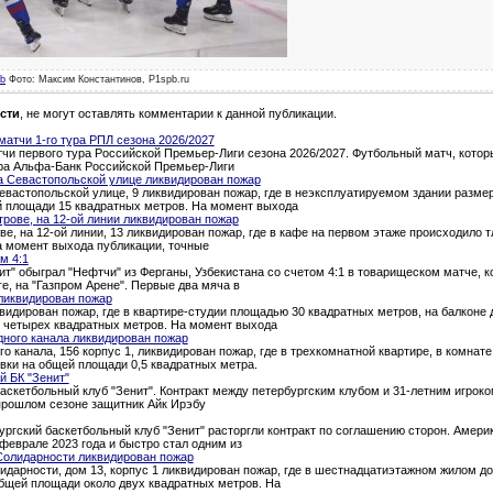
b
Фото: Максим Константинов, P1spb.ru
сти
, не могут оставлять комментарии к данной публикации.
атчи 1-го тура РПЛ сезона 2026/2027
и первого тура Российской Премьер-Лиги сезона 2026/2027. Футбольный матч, которы
тура Альфа-Банк Российской Премьер-Лиги
а Севастопольской улице ликвидирован пожар
евастопольской улице, 9 ликвидирован пожар, где в неэксплуатируемом здании разме
й площади 15 квадратных метров. На момент выхода
трове, на 12-ой линии ликвидирован пожар
ве, на 12-ой линии, 13 ликвидирован пожар, где в кафе на первом этаже происходило 
а момент выхода публикации, точные
м 4:1
т" обыграл "Нефтчи" из Ферганы, Узбекистана со счетом 4:1 в товарищеском матче, 
ге, на "Газпром Арене". Первые два мяча в
ликвидирован пожар
квидирован пожар, где в квартире-студии площадью 30 квадратных метров, на балкон
о четырех квадратных метров. На момент выхода
дного канала ликвидирован пожар
о канала, 156 корпус 1, ликвидирован пожар, где в трехкомнатной квартире, в комна
вки на общей площади 0,5 квадратных метра.
й БК "Зенит"
аскетбольный клуб "Зенит". Контракт между петербургским клубом и 31-летним игроком
 прошлом сезоне защитник Айк Ирэбу
ургский баскетбольный клуб "Зенит" расторгли контракт по соглашению сторон. Амери
феврале 2023 года и быстро стал одним из
Солидарности ликвидирован пожар
идарности, дом 13, корпус 1 ликвидирован пожар, где в шестнадцатиэтажном жилом д
общей площади около двух квадратных метров. На