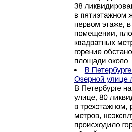
38 ликвидирован
в пятиэтажном 
первом этаже, 
помещении, пл
квадратных мет
горение обстан
площади около
В Петербург
Озерной улице 
В Петербурге н
улице, 80 ликви
в трехэтажном,
метров, неэксп
происходило го