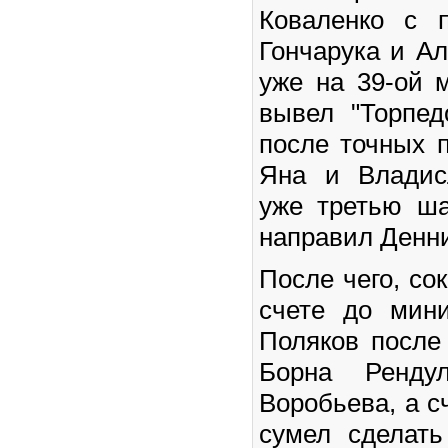
Коваленко с 
Гончарука и Ал
уже на 39-ой 
вывел "Торпед
после точных 
Яна и Владис
уже третью ш
направил Денни
После чего, со
счете до мин
Поляков после
Борна Ренду
Воробьева, а с
сумел сделат