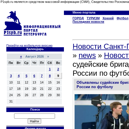
P1spb.ru является средством массовой информации (СМИ), Свидетельство Роскомна
Меню портала
ГОРОД
ТУРИЗМ
Хоккей
Футбол
Последние новости
Новости Санкт-П
Перейти на мобильную версию
Календарь
»
news
»
Новост
«
Август 2026 »
судейские бриг
Пн
Вт
Ср
Чт
Пт
Сб
Вс
1
2
России по футб
3
4
5
6
7
8
9
Объявлены судейские бриг
10
11
12
13
14
15
16
России по футболу
17
18
19
20
21
22
23
24
25
26
27
28
29
30
31
Поиск
Форма входа