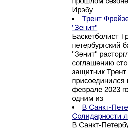
прошлом сезоне
Ирэбу
Трент Фрейзе
"Зенит"
Баскетболист Т
петербургский 
"Зенит" расторг
соглашению сто
защитник Трент
присоединился 
феврале 2023 го
одним из
В Санкт-Пете
Солидарности л
В Санкт-Петербу