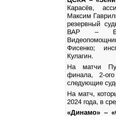
Карасёв, асс
Максим Гаврил
резервный суд
ВАР – Евг
Видеопомощни
Фисенко; инс
Кулагин.
На матчи Пут
финала, 2-ог
следующие суд
На матч, котор
2024 года, в сре
«Динамо» – «