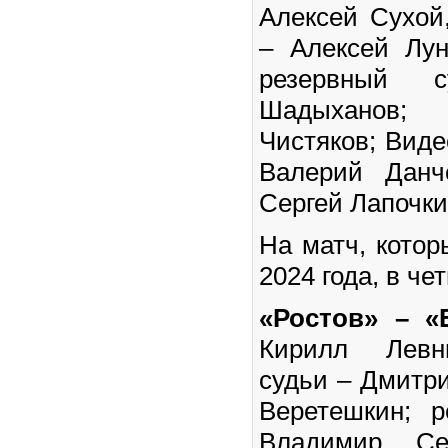
Алексей Сухой
– Алексей Лун
резервный 
Шадыханов
Чистяков; Вид
Валерий Данч
Сергей Лапочки
На матч, котор
2024 года, в чет
«Ростов» – «
Кирилл Левни
судьи – Дмитр
Веретешкин; 
Владимир Се