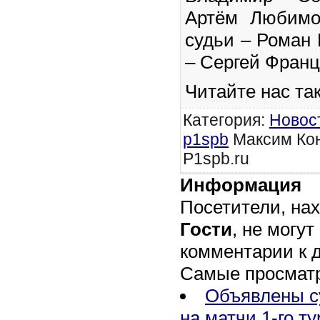
Артём Любимо
судьи – Роман 
– Сергей Франц
Читайте нас та
Категория
:
Новос
p1spb
Максим Кон
P1spb.ru
Информация
Посетители, на
Гости
, не могут
комментарии к 
Самые просмат
Объявлены с
на матчи 1-го т