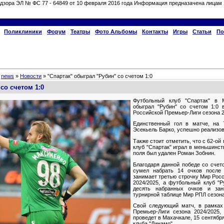
дзора ЭЛ № ФС 77 - 64849 от 10 февраля 2016 года Информация предназачена лицам 
Поликлиники
Форум
Театры
Фото Альбомы
Контакты
Игры
Статьи
По
»
news
»
Новости
» "Спартак" обыграл "Рубин" со счетом 1:0
со счетом 1:0
Футбольный клуб "Спартак" в 
обыграл "Рубин" со счетом 1:0 
Российской Премьер-Лиги сезона 2
Единственный гол в матче, на 
Эсекьель Барко, успешно реализов
Также стоит отметить, что с 62-о
клуб "Спартак" играл в меньшинст
поля был удален Роман Зобнин.
Благодаря данной победе со счето
сумел набрать 14 очков после
занимает третью строчку Мир Рос
2024/2025, а футбольный клуб "Р
десять набранных очков и за
турнирной таблице Мир РПЛ сезона
Свой следующий матч, в рамках 
Премьер-Лиги сезона 2024/2025,
проведет в Махачкале, 15 сентября
клуба "Динамо".