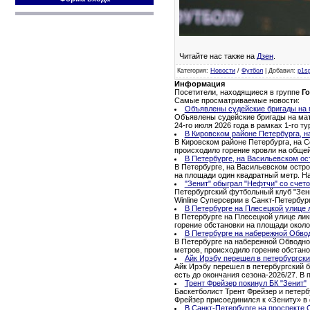
Читайте нас также на
Дзен
.
Категория
:
Новости
/
Футбол
|
Добавил
:
p1s
Информация
Посетители, находящиеся в группе
Го
Самые просматриваемые новости:
Объявлены судейские бригады на м
Объявлены судейские бригады на матч
24-го июля 2026 года в рамках 1-го 
В Кировском районе Петербурга, н
В Кировском районе Петербурга, на С
происходило горение кровли на обще
В Петербурге, на Васильевском ос
В Петербурге, на Васильевском остро
на площади один квадратный метр. Н
"Зенит" обыграл "Нефтчи" со счето
Петербургский футбольный клуб "Зени
Winline Суперсерии в Санкт-Петербур
В Петербурге на Плесецкой улице 
В Петербурге на Плесецкой улице ли
горение обстановки на площади окол
В Петербурге на набережной Обво
В Петербурге на набережной Обводног
метров, происходило горение обстано
Айк Ирэбу перешел в петербургски
Айк Ирэбу перешел в петербургский б
есть до окончания сезона-2026/27. В
Трент Фрейзер покинул БК "Зенит"
Баскетболист Трент Фрейзер и петерб
Фрейзер присоединился к «Зениту» в 
В Санкт-Петербурге на проспекте 