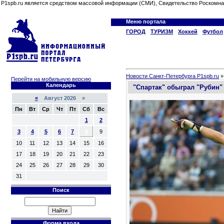
P1spb.ru является средством массовой информации (СМИ), Свидетельство Роскомна
Меню портала
ГОРОД
ТУРИЗМ
Хоккей
Футбол
Новости Санкт-Петербурга P1spb.ru
Перейти на мобильную версию
Календарь
"Спартак" обыграл "Рубин" 
«
Август 2026 »
Пн
Вт
Ср
Чт
Пт
Сб
Вс
1
2
3
4
5
6
7
8
9
10
11
12
13
14
15
16
17
18
19
20
21
22
23
24
25
26
27
28
29
30
31
Поиск
Форма входа