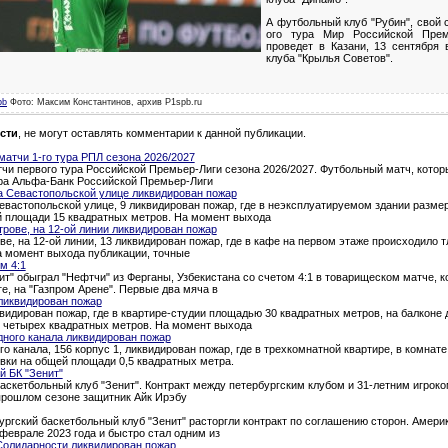
А футбольный клуб "Рубин", свой 
ого тура Мир Российской Прем
проведет в Казани, 13 сентября 
клуба "Крылья Советов".
pb
Фото: Максим Константинов, архив P1spb.ru
сти
, не могут оставлять комментарии к данной публикации.
атчи 1-го тура РПЛ сезона 2026/2027
и первого тура Российской Премьер-Лиги сезона 2026/2027. Футбольный матч, которы
тура Альфа-Банк Российской Премьер-Лиги
а Севастопольской улице ликвидирован пожар
евастопольской улице, 9 ликвидирован пожар, где в неэксплуатируемом здании разме
й площади 15 квадратных метров. На момент выхода
трове, на 12-ой линии ликвидирован пожар
ве, на 12-ой линии, 13 ликвидирован пожар, где в кафе на первом этаже происходило 
а момент выхода публикации, точные
м 4:1
т" обыграл "Нефтчи" из Ферганы, Узбекистана со счетом 4:1 в товарищеском матче, 
ге, на "Газпром Арене". Первые два мяча в
ликвидирован пожар
квидирован пожар, где в квартире-студии площадью 30 квадратных метров, на балкон
о четырех квадратных метров. На момент выхода
дного канала ликвидирован пожар
о канала, 156 корпус 1, ликвидирован пожар, где в трехкомнатной квартире, в комна
вки на общей площади 0,5 квадратных метра.
й БК "Зенит"
аскетбольный клуб "Зенит". Контракт между петербургским клубом и 31-летним игроком
 прошлом сезоне защитник Айк Ирэбу
ургский баскетбольный клуб "Зенит" расторгли контракт по соглашению сторон. Амери
феврале 2023 года и быстро стал одним из
Солидарности ликвидирован пожар