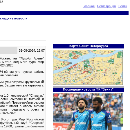
18+
Главная
|
Регистрация
|
Войти
следние новости
Карта Санкт-Петербурга
31-08-2024, 22:07
Москве, на "Лукойл Арене"
в матче седьмого тура Мир
024/2025.
74-ой минуте сумел забить
ав пенальти.
й минуты встречи, футбольный
ве. За две желтые карточки с
Последние новости ФК "Зенит":
м 1:0, московский "Спартак"
 семи сыгранных матчей и
сийской Премьер-Лиги сезона
убин" имеет в своем активе
нимает седьмую строчку в
 2024/2025.
8-ого тура Мир Российской
 футбольный клуб "Спартак"
 в 19:00, против футбольного