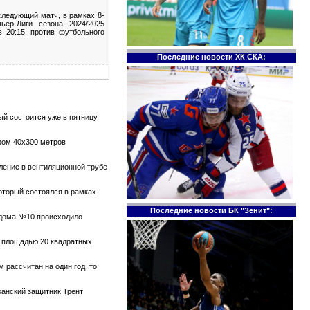
следующий матч, в рамках 8-
ьер-Лиги сезона 2024/2025
в 20:15, против футбольного
Последние новости ХК СКА:
й состоится уже в пятницу,
ром 40х300 метров
тление в вентиляционной трубе
который состоялся в рамках
Последние новости БК "Зенит":
е дома №10 происходило
те площадью 20 квадратных
 рассчитан на один год, то
канский защитник Трент