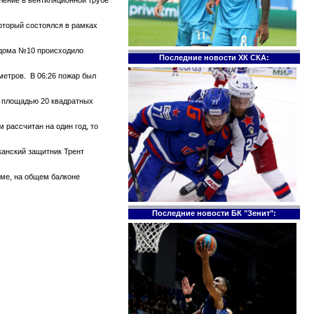
который состоялся в рамках
е дома №10 происходило
Последние новости ХК СКА:
метров. В 06:26 пожар был
те площадью 20 квадратных
 рассчитан на один год, то
канский защитник Трент
оме, на общем балконе
Последние новости БК "Зенит":