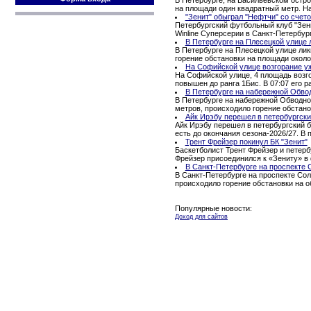
на площади один квадратный метр. Н
"Зенит" обыграл "Нефтчи" со счето
Петербургский футбольный клуб "Зени
Winline Суперсерии в Санкт-Петербур
В Петербурге на Плесецкой улице 
В Петербурге на Плесецкой улице ли
горение обстановки на площади окол
На Софийской улице возгорание уж
На Софийской улице, 4 площадь возго
повышен до ранга 1Бис. В 07:07 его ра
В Петербурге на набережной Обво
В Петербурге на набережной Обводног
метров, происходило горение обстано
Айк Ирэбу перешел в петербургски
Айк Ирэбу перешел в петербургский б
есть до окончания сезона-2026/27. В
Трент Фрейзер покинул БК "Зенит"
Баскетболист Трент Фрейзер и петерб
Фрейзер присоединился к «Зениту» в 
В Санкт-Петербурге на проспекте 
В Санкт-Петербурге на проспекте Сол
происходило горение обстановки на 
Популярные новости:
Доход для сайтов