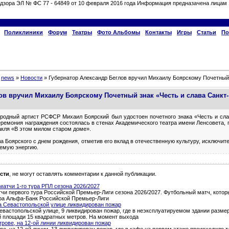
дзора ЭЛ № ФС 77 - 64849 от 10 февраля 2016 года Информация предназачена лицам 
Поликлиники
Форум
Театры
Фото Альбомы
Контакты
Игры
Статьи
По
»
news
»
Новости
» Губернатор Александр Беглов вручил Михаилу Боярскому Почетный 
ов вручил Михаилу Боярскому Почетный знак «Честь и слава Санкт-
народный артист РСФСР Михаил Боярский был удостоен почетного знака «Честь и сла
еремония награждения состоялась в стенах Академического театра имени Ленсовета, 
такля «В этом милом старом доме».
 Боярского с днем рождения, отметив его вклад в отечественную культуру, исключит
аемую энергию.
сти
, не могут оставлять комментарии к данной публикации.
атчи 1-го тура РПЛ сезона 2026/2027
и первого тура Российской Премьер-Лиги сезона 2026/2027. Футбольный матч, которы
тура Альфа-Банк Российской Премьер-Лиги
а Севастопольской улице ликвидирован пожар
евастопольской улице, 9 ликвидирован пожар, где в неэксплуатируемом здании разме
й площади 15 квадратных метров. На момент выхода
трове, на 12-ой линии ликвидирован пожар
ве, на 12-ой линии, 13 ликвидирован пожар, где в кафе на первом этаже происходило 