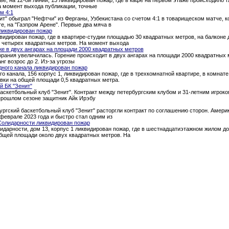
а момент выхода публикации, точные
м 4:1
т" обыграл "Нефтчи" из Ферганы, Узбекистана со счетом 4:1 в товарищеском матче, 
ге, на "Газпром Арене". Первые два мяча в
ликвидирован пожар
квидирован пожар, где в квартире-студии площадью 30 квадратных метров, на балкон
о четырех квадратных метров. На момент выхода
е в двух ангарах на площади 2000 квадратных метров
рания увеличилась. Горение происходит в двух ангарах на площади 2000 квадратных 
нг возрос до 2. Из-за угрозы
дного канала ликвидирован пожар
о канала, 156 корпус 1, ликвидирован пожар, где в трехкомнатной квартире, в комна
вки на общей площади 0,5 квадратных метра.
й БК "Зенит"
аскетбольный клуб "Зенит". Контракт между петербургским клубом и 31-летним игроком
 прошлом сезоне защитник Айк Ирэбу
ургский баскетбольный клуб "Зенит" расторгли контракт по соглашению сторон. Амери
феврале 2023 года и быстро стал одним из
Солидарности ликвидирован пожар
идарности, дом 13, корпус 1 ликвидирован пожар, где в шестнадцатиэтажном жилом д
общей площади около двух квадратных метров. На