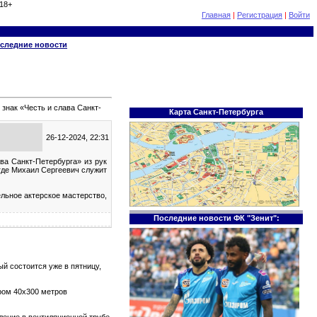
18+
Главная
|
Регистрация
|
Войти
следние новости
знак «Честь и слава Санкт-
Карта Санкт-Петербурга
26-12-2024, 22:31
ва Санкт-Петербурга» из рук
где Михаил Сергеевич служит
ельное актерское мастерство,
Последние новости ФК "Зенит":
й состоится уже в пятницу,
ром 40х300 метров
тление в вентиляционной трубе