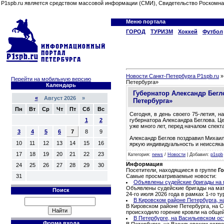
P1spb.ru является средством массовой информации (СМИ), Свидетельство Роскомна
Меню портала
ГОРОД
ТУРИЗМ
Хоккей
Футбол
Новости Санкт-Петербурга P1spb.ru
Перейти на мобильную версию
Петербурга»
Календарь
Губернатор Александр Бегл
«
Август 2026 »
Петербурга»
Пн
Вт
Ср
Чт
Пт
Сб
Вс
Сегодня, в день своего 75-летия, 
губернатора Александра Беглова. Ц
1
2
уже много лет, перед началом спек
3
4
5
6
7
8
9
Александр Беглов поздравил Михаила
10
11
12
13
14
15
16
яркую индивидуальность и неиссяк
17
18
19
20
21
22
23
Категория
:
news
/
Новости
|
Добавил
:
p1spb
Информация
24
25
26
27
28
29
30
Посетители, находящиеся в группе
Го
Самые просматриваемые новости:
31
Объявлены судейские бригады на м
Объявлены судейские бригады на матч
Поиск
24-го июля 2026 года в рамках 1-го 
В Кировском районе Петербурга, н
В Кировском районе Петербурга, на С
происходило горение кровли на обще
В Петербурге, на Васильевском ос
Форма входа
В Петербурге, на Васильевском остро