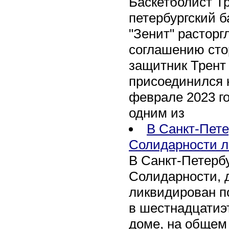
Баскетболист Т
петербургский 
"Зенит" расторг
соглашению сто
защитник Трент
присоединился 
феврале 2023 го
одним из
В Санкт-Пете
Солидарности л
В Санкт-Петербу
Солидарности, д
ликвидирован п
в шестнадцати
доме, на общем