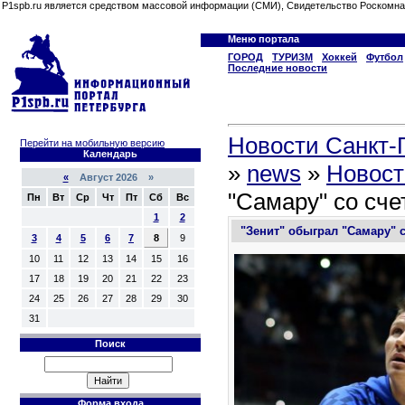
P1spb.ru является средством массовой информации (СМИ), Свидетельство Роскомна
Меню портала
ГОРОД
ТУРИЗМ
Хоккей
Футбол
Последние новости
Новости Санкт-П
Перейти на мобильную версию
Календарь
»
news
»
Новост
«
Август 2026 »
"Самару" со сче
Пн
Вт
Ср
Чт
Пт
Сб
Вс
1
2
"Зенит" обыграл "Самару" с
3
4
5
6
7
8
9
10
11
12
13
14
15
16
17
18
19
20
21
22
23
24
25
26
27
28
29
30
31
Поиск
Форма входа