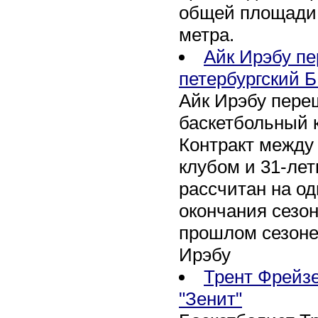
общей площади 
метра.
Айк Ирэбу п
петербургский Б
Айк Ирэбу пере
баскетбольный к
Контракт между
клубом и 31-ле
рассчитан на оди
окончания сезон
прошлом сезоне
Ирэбу
Трент Фрейзе
"Зенит"