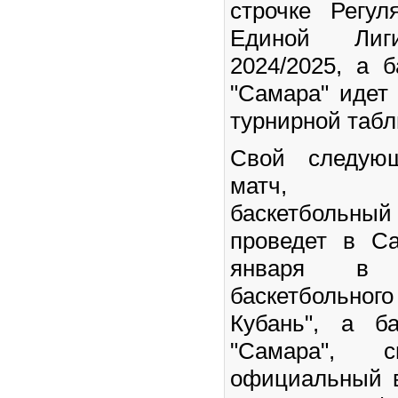
строчке Регул
Единой Ли
2024/2025, а 
"Самара" идет 
турнирной табл
Свой следую
матч, пе
баскетбольн
проведет в Са
января в 
баскетбольного
Кубань", а б
"Самара", 
официальный 