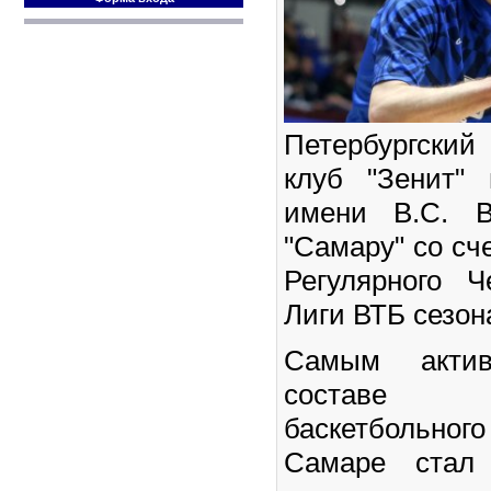
Петербургски
клуб "Зенит"
имени В.С. В
"Самару" со сч
Регулярного 
Лиги ВТБ сезон
Самым акти
составе п
баскетбольног
Самаре стал